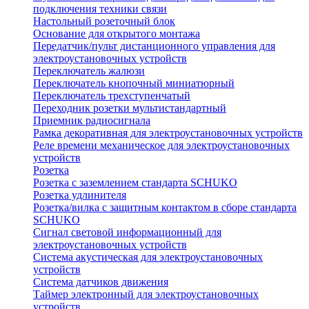
подключения техники связи
Настольный розеточный блок
Основание для открытого монтажа
Передатчик/пульт дистанционного управления для
электроустановочных устройств
Переключатель жалюзи
Переключатель кнопочный миниатюрный
Переключатель трехступенчатый
Переходник розетки мультистандартный
Приемник радиосигнала
Рамка декоративная для электроустановочных устройств
Реле времени механическое для электроустановочных
устройств
Розетка
Розетка с заземлением стандарта SCHUKO
Розетка удлинителя
Розетка/вилка с защитным контактом в сборе стандарта
SCHUKO
Сигнал световой информационный для
электроустановочных устройств
Система акустическая для электроустановочных
устройств
Система датчиков движения
Таймер электронный для электроустановочных
устройств