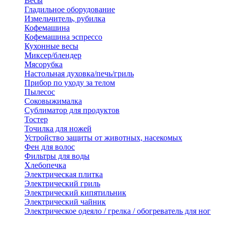
Весы
Гладильное оборудование
Измельчитель, рубилка
Кофемашина
Кофемашина эспрессо
Кухонные весы
Миксер/блендер
Мясорубка
Настольная духовка/печь/гриль
Прибор по уходу за телом
Пылесос
Соковыжималка
Сублиматор для продуктов
Тостер
Точилка для ножей
Устройство защиты от животных, насекомых
Фен для волос
Фильтры для воды
Хлебопечка
Электрическая плитка
Электрический гриль
Электрический кипятильник
Электрический чайник
Электрическое одеяло / грелка / обогреватель для ног