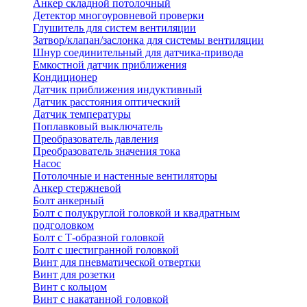
Анкер складной потолочный
Детектор многоуровневой проверки
Глушитель для систем вентиляции
Затвор/клапан/заслонка для системы вентиляции
Шнур соединительный для датчика-привода
Емкостной датчик приближения
Кондиционер
Датчик приближения индуктивный
Датчик расстояния оптический
Датчик температуры
Поплавковый выключатель
Преобразователь давления
Преобразователь значения тока
Насос
Потолочные и настенные вентиляторы
Анкер стержневой
Болт анкерный
Болт с полукруглой головкой и квадратным
подголовком
Болт с Т-образной головкой
Болт с шестигранной головкой
Винт для пневматической отвертки
Винт для розетки
Винт с кольцом
Винт с накатанной головкой