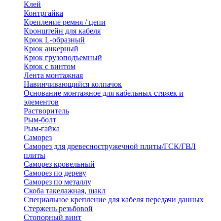
Клей
Контргайка
Крепление ремня / цепи
Кронштейн для кабеля
Крюк L-образный
Крюк анкерный
Крюк грузоподъемный
Крюк с винтом
Лента монтажная
Навинчивающийся колпачок
Основание монтажное для кабельных стяжек и
элементов
Растворитель
Рым-болт
Рым-гайка
Саморез
Саморез для древесностружечной плиты/ГСК/ГВЛ
плиты
Саморез кровельный
Саморез по дереву
Саморез по металлу
Скоба такелажная, шакл
Специальное крепление для кабеля передачи данных
Стержень резьбовой
Стопорный винт