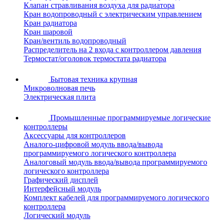
Клапан стравливания воздуха для радиатора
Кран водопроводный с электрическим управлением
Кран радиатора
Кран шаровой
Кран/вентиль водопроводный
Распределитель на 2 входа с контроллером давления
Термостат/оголовок термостата радиатора
Бытовая техника крупная
Микроволновая печь
Электрическая плита
Промышленные программируемые логические
контроллеры
Аксессуары для контроллеров
Аналого-цифровой модуль ввода/вывода
программируемого логического контроллера
Аналоговый модуль ввода/вывода программируемого
логического контроллера
Графический дисплей
Интерфейсный модуль
Комплект кабелей для программируемого логического
контроллера
Логический модуль