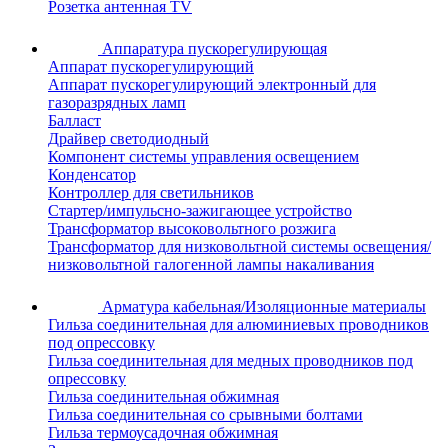
Розетка антенная TV
Аппаратура пускорегулирующая
Аппарат пускорегулирующий
Аппарат пускорегулирующий электронный для
газоразрядных ламп
Балласт
Драйвер светодиодный
Компонент системы управления освещением
Конденсатор
Контроллер для светильников
Стартер/импульсно-зажигающее устройство
Трансформатор высоковольтного розжига
Трансформатор для низковольтной системы освещения/
низковольтной галогенной лампы накаливания
Арматура кабельная/Изоляционные материалы
Гильза соединительная для алюминиевых проводников
под опрессовку
Гильза соединительная для медных проводников под
опрессовку
Гильза соединительная обжимная
Гильза соединительная со срывными болтами
Гильза термоусадочная обжимная