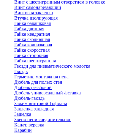
Винт с шестигранным отверстием в головке
Винт самонарезающий
Винтовая заклепка
Втулка изолирующая
Гайка барашковая
Гайка длинная
Гайка квадратная
Гайка скользящая
Гайка колпачковая
Гайка скоростная
Гайка стопорная
Гайка шестигранная
Гвозди для пневматического молотка
Гвоздь
Герметик, монтажная пена
Дюбель для полых стен
Дюбель резьбовой
Дюбель универсальный /вставка
Дюбель-гвоздь
Зажим винтовой Гофмана
Заклепка закладная
Защелка
Звено цепи соединительное
Канат, веревка
Карабин