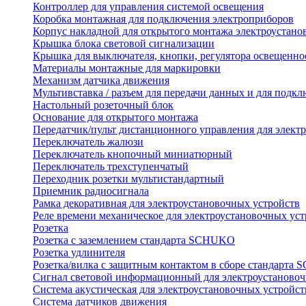
Контроллер для управления системой освещения
Коробка монтажная для подключения электроприборов
Корпус накладной для открытого монтажа электроустано
Крышка блока световой сигнализации
Крышка для выключателя, кнопки, регулятора освещенно
Материалы монтажные для маркировки
Механизм датчика движения
Мультивставка / разъем для передачи данных и для подкл
Настольный розеточный блок
Основание для открытого монтажа
Передатчик/пульт дистанционного управления для элект
Переключатель жалюзи
Переключатель кнопочный миниатюрный
Переключатель трехступенчатый
Переходник розетки мультистандартный
Приемник радиосигнала
Рамка декоративная для электроустановочных устройств
Реле времени механическое для электроустановочных уст
Розетка
Розетка с заземлением стандарта SCHUKO
Розетка удлинителя
Розетка/вилка с защитным контактом в сборе стандарт
Сигнал световой информационный для электроустановоч
Система акустическая для электроустановочных устройст
Система датчиков движения