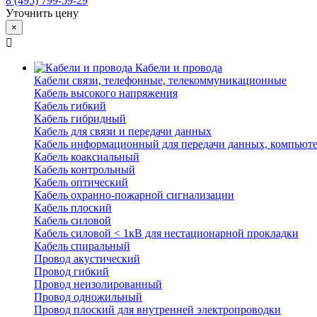
8 (495) 799-59-29
Уточнить цену
×
Кабели и провода
Кабели связи, телефонные, телекоммуникационные
Кабель высокого напряжения
Кабель гибкий
Кабель гибридный
Кабель для связи и передачи данных
Кабель информационный для передачи данных, компьют
Кабель коаксиальный
Кабель контрольный
Кабель оптический
Кабель охранно-пожарной сигнализации
Кабель плоский
Кабель силовой
Кабель силовой < 1кВ для нестационарной прокладки
Кабель спиральный
Провод акустический
Провод гибкий
Провод неизолированный
Провод одножильный
Провод плоский для внутренней электропроводки