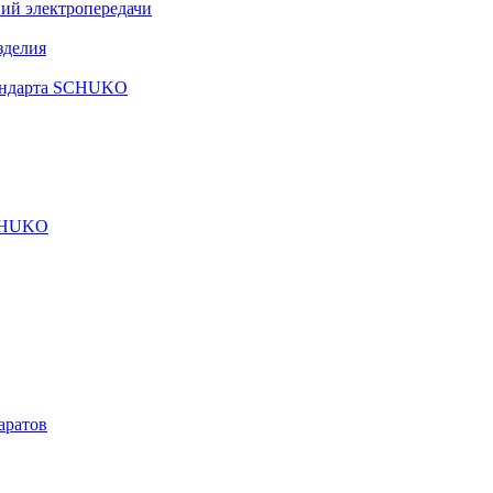
ий электропередачи
зделия
тандарта SCHUKO
SCHUKO
аратов