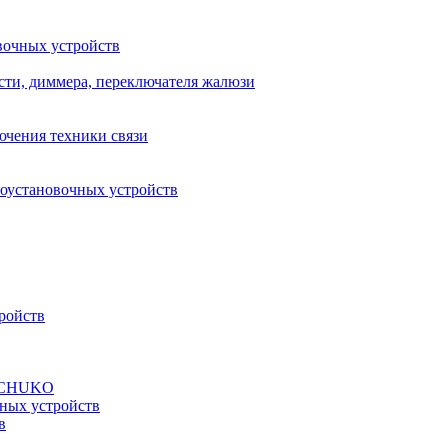
вочных устройств
сти, диммера, переключателя жалюзи
ючения техники связи
роустановочных устройств
ройств
а SCHUKO
ных устройств
в