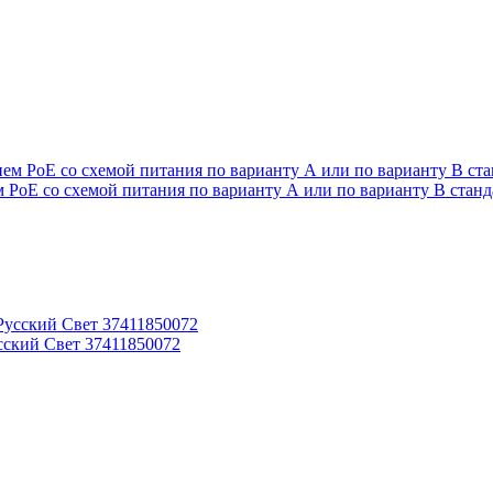
 PoE со схемой питания по варианту А или по варианту В станд
сский Свет 37411850072