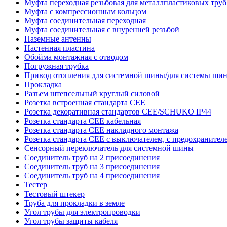
Муфта переходная резьбовая для металлпластиковых труб
Муфта с компрессионным кольцом
Муфта соединительная переходная
Муфта соединительная с внуренней резъбой
Наземные антенны
Настенная пластина
Обойма монтажная с отводом
Погружная трубка
Привод отопления для системной шины/для системы ши
Прокладка
Разъем штепсельный круглый силовой
Розетка встроенная стандарта CEE
Розетка декоративная стандартов CEE/SCHUKO IP44
Розетка стандарта СЕЕ кабельная
Розетка стандарта СЕЕ накладного монтажа
Розетка стандарта СЕЕ с выключателем, с предохранител
Сенсорный переключатель для системной шины
Соединитель труб на 2 присоединения
Соединитель труб на 3 присоединения
Соединитель труб на 4 присоединения
Тестер
Тестовый штекер
Труба для прокладки в земле
Угол трубы для электропроводки
Угол трубы защиты кабеля