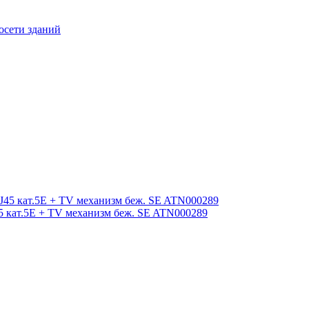
осети зданий
45 кат.5E + TV механизм беж. SE ATN000289