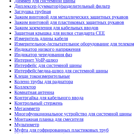
Диммер для системной шины
Диплексер (сумматор)/разделительный фильтр
Заглушка трубная
Зажим винтовой для металлических защитных рукавов
Зажим винтовой для пластиковых защитных рукавов
Зажим заземления для кабельных вводов
Защитная крышка для вилки стандарта CEE
Измеритель длины кабеля
Измерительное-/испытательное оборудование для телек
Индикатор низкого напряжения
Индикатор чередования фаз
Интернет VoIP-шлюз
Интерфейс для системной шины
Интерфейс/медиа-шлюз для системной шины
Клещи токоизмерительные
Колено трубы для радиатора
Коллектор
Комнатная антенна
Контргайка для кабельного ввода
Контрольный стержень
Мегаомметр
Многофункциональное устройство для системной шины
Монтажная планка для смесителя
Мультиметр
Муфта для гофрированных пластиковых труб