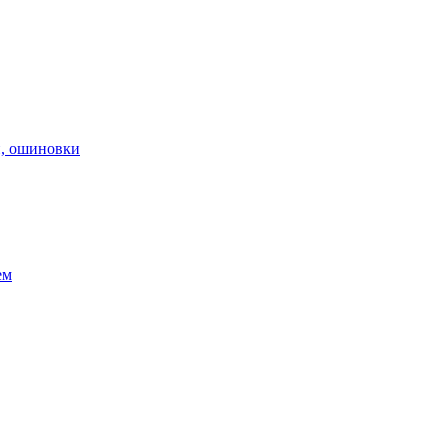
н, ошиновки
ем