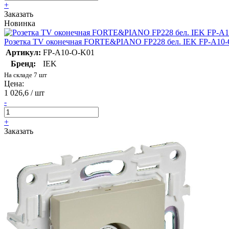
+
Заказать
Новинка
Розетка TV оконечная FORTE&PIANO FP228 бел. IEK FP-A10
Артикул:
FP-A10-O-K01
Бренд:
IEK
На складе 7 шт
Цена:
1 026,6 / шт
-
+
Заказать