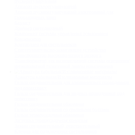
пускорегулирующая
Аппарат пускорегулирующий
Аппарат пускорегулирующий электронный для
газоразрядных ламп
Балласт
Драйвер светодиодный
Компонент системы управления освещением
Конденсатор
Контроллер для светильников
Стартер/импульсно-зажигающее устройство
Трансформатор высоковольтного розжига
Трансформатор для низковольтной системы освещения/
низковольтной галогенной лампы накаливания
Арматура кабельная/Изоляционные материалы
Гильза соединительная для алюминиевых проводников
под опрессовку
Гильза соединительная для медных проводников под
опрессовку
Гильза соединительная обжимная
Гильза соединительная со срывными болтами
Гильза термоусадочная обжимная
Заглушка термоусадочная концевая
Зажим соединительный, ответвительный
Клемма для подключения светильников