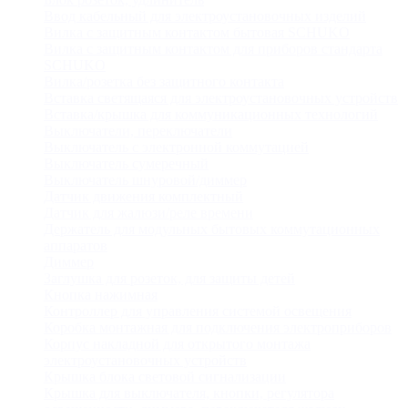
Ввод кабельный для электроустановочных изделий
Вилка с защитным контактом бытовая SCHUKO
Вилка с защитным контактом для приборов стандарта
SCHUKO
Вилка/розетка без защитного контакта
Вставка светящаяся для электроустановочных устройств
Вставка/крышка для коммуникационных технологий
Выключатели, переключатели
Выключатель с электронной коммутацией
Выключатель сумеречный
Выключатель шнуровой/диммер
Датчик движения комплектный
Датчик для жалюзи/реле времени
Держатель для модульных бытовых коммутационных
аппаратов
Диммер
Заглушка для розеток, для защиты детей
Кнопка нажимная
Контроллер для управления системой освещения
Коробка монтажная для подключения электроприборов
Корпус накладной для открытого монтажа
электроустановочных устройств
Крышка блока световой сигнализации
Крышка для выключателя, кнопки, регулятора