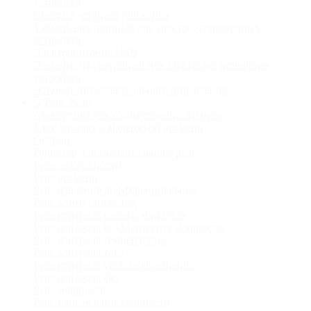
устройств
Система датчиков движения
Таймер электронный для электроустановочных
устройств
Электропитание USB
Элемент декоративный для электроустановочных
устройств
Элемент интеллектуального управления
Реле
Аксессуары для коммутационного реле
Блок-контакт с выдержкой времени
Оптрон
Радиатор для твердотельного реле
Реле безопасности
Реле времени
Реле давления дифференциальное
Реле коммутационное
Реле контроля выбега двигателя
Реле контроля коэффициента мощности
Реле контроля температуры
Реле контроля тока
Реле контроля уровня/заполнения
Реле контроля фаз
Реле мощности
Реле направления мощности