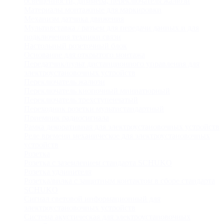
освещенности, диммера, переключателя жалюзи
Материалы монтажные для маркировки
Механизм датчика движения
Мультивставка / разъем для передачи данных и для
подключения техники связи
Настольный розеточный блок
Основание для открытого монтажа
Передатчик/пульт дистанционного управления для
электроустановочных устройств
Переключатель жалюзи
Переключатель кнопочный миниатюрный
Переключатель трехступенчатый
Переходник розетки мультистандартный
Приемник радиосигнала
Рамка декоративная для электроустановочных устройств
Реле времени механическое для электроустановочных
устройств
Розетка
Розетка с заземлением стандарта SCHUKO
Розетка удлинителя
Розетка/вилка с защитным контактом в сборе стандарта
SCHUKO
Сигнал световой информационный для
электроустановочных устройств
Система акустическая для электроустановочных