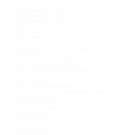
Датчик температуры
Поплавковый выключатель
Преобразователь давления
Преобразователь значения тока
Насос
Потолочные и настенные вентиляторы
Анкер стержневой
Болт анкерный
Болт с полукруглой головкой и квадратным
подголовком
Болт с Т-образной головкой
Болт с шестигранной головкой
Винт для пневматической отвертки
Винт для розетки
Винт с кольцом
Винт с накатанной головкой
Винт с шестигранным отверстием в головке
Винт самонарезающий
Винтовая заклепка
Втулка изолирующая
Гайка барашковая
Гайка длинная
Гайка квадратная
Гайка скользящая
Гайка колпачковая