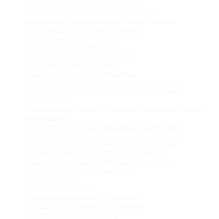
Колпачок термоусадочный разъема
Комплект для ремонта оболочки кабеля
Комплект соединительной кабельной муфты
Лубрикант-гель для смазки кабеля
Мастика кабельная
Муфта кабельная концевая
Муфта кабельная соединительная
Набор наконечников, гильз
Наконечник быстроразмыкаемый
Наконечник кабельный со срывными болтами
Наконечник кабельный трубчатый для медных
проводников
Наконечник обжимной кабельный для алюминиевых
проводников
Наконечник обжимной кабельный для медных
проводников
Наконечник обжимной кабельный для медных
проводников в соответствии с DIN 46236
Наконечник-гильза для медных проводников
Пружина постоянного давления
Разъем винтовой
Разъем слаботочный
Рукав ремонтный термоусадочный
Сжим ответвительный, ответвитель
Система маркировки кабеля