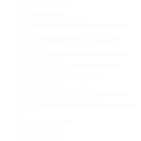
Скотч и изоляционная лента
Спрей
Трубка термоусадочная
Трубки изоляционные, кембрики
Ящик для хранения инструмента и термоусадочных
трубок
Батарейки, аккумуляторы, зарядные устройства
Аккумулятор
Аксессуары для аккумуляторов и зарядных устройств
Батарея аккумуляторная
Блок питания сетевой для бытовой электроники
Гальванический элемент
Миниатюрный гальванический элемент
Сетевой шнур питания
Универсальное зарядное устройство
Бытовая техника мелкая
Аксессуары для мелкой бытовой техники
Аксессуары для ухода за полом и систем пылеудаления
Вентилятор
Весы
Гладильное оборудование
Измельчитель, рубилка
Кофемашина
Кофемашина эспрессо