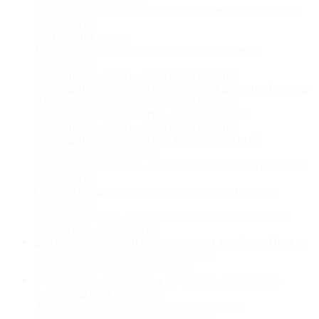
Комплект кабелей для программируемого логического
контроллера
Логический модуль
Модуль связи программируемого логического
контроллера
Промышленная сеть, децентрализованное
периферийное устройство - коммуникационный модуль
Промышленная сеть, децентрализованное
периферийное устройство - монтажная рама
Промышленная сеть, децентрализованное
периферийное устройство - функциональный/
технологический модуль
Процессорный модуль программируемого логического
контроллера
Система питания программируемого логического
контроллера
Цифровой модуль ввода/вывода программируемого
логического контроллера
Пункты
установки измерительных приборов
Щит учетно-распределительный
Радиаторы, конвекторы
Аксессуары для радиатора
Аксессуары механические для конвектора
Инфракрасная нагревательная панель