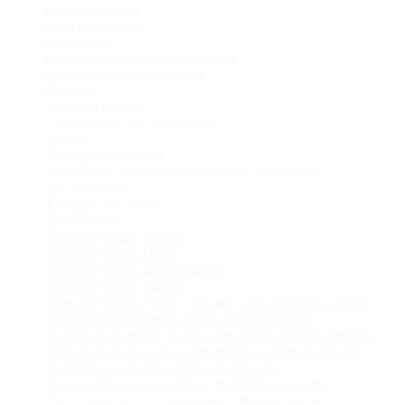
Кухонные весы
Миксер/блендер
Мясорубка
Настольная духовка/печь/гриль
Прибор по уходу за телом
Пылесос
Соковыжималка
Сублиматор для продуктов
Тостер
Точилка для ножей
Устройство защиты от животных, насекомых
Фен для волос
Фильтры для воды
Хлебопечка
Электрическая плитка
Электрический гриль
Электрический кипятильник
Электрический чайник
Электрическое одеяло / грелка / обогреватель для ног
Изделия крепежные
Двигатели ворот, рольставен/Насосы/Вентиляторы
Датчики/сенсоры
Аксессуары для двигателя дверей/рольставен
Аксессуары для позиционного выключателя