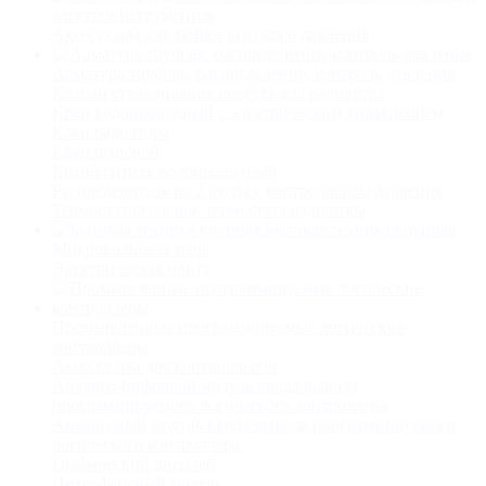
электроинструментов
Аксессуары для мойки высокого давления
Арматура трубная, распределение, контроль давления
Клапан стравливания воздуха для радиатора
Кран водопроводный с электрическим управлением
Кран радиатора
Кран шаровой
Кран/вентиль водопроводный
Распределитель на 2 входа с контроллером давления
Термостат/оголовок термостата радиатора
Бытовая техника крупная
Микроволновая печь
Электрическая плита
Промышленные программируемые логические
контроллеры
Аксессуары для контроллеров
Аналого-цифровой модуль ввода/вывода
программируемого логического контроллера
Аналоговый модуль ввода/вывода программируемого
логического контроллера
Графический дисплей
Интерфейсный модуль