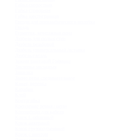
Гайка скоростная
Гайка стопорная
Гайка шестигранная
Гвозди для пневматического молотка
Гвоздь
Герметик, монтажная пена
Дюбель для полых стен
Дюбель резьбовой
Дюбель универсальный /вставка
Дюбель-гвоздь
Зажим винтовой Гофмана
Заклепка закладная
Защелка
Звено цепи соединительное
Канат, веревка
Карабин
Клей
Контргайка
Крепление ремня / цепи
Кронштейн для кабеля
Крюк L-образный
Крюк анкерный
Крюк грузоподъемный
Крюк с винтом
Лента монтажная