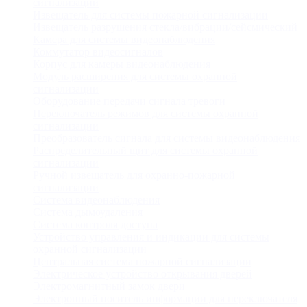
сигнализации
Извещатель для системы пожарной сигнализации
Извещатель разрушения стекла/вибрации/сейсмический
Камера для системы видеонаблюдения
Коммутатор видеосигналов
Корпус для камеры видеонаблюдения
Модуль расширения для системы охранной
сигнализации
Оборудование передачи сигнала тревоги
Переключатель режимов для системы охранной
сигнализации
Преобразователь сигнала для системы видеонаблюдения
Распределительный щит для системы охранной
сигнализации
Ручной извещатель для охранно-пожарной
сигнализации
Система видеонаблюдения
Система дымоудаления
Система контроля доступа
Устройство управления и индикации для системы
охранной сигнализации
Центральная система пожарной сигнализации
Электрическое устройство открывания дверей
Электромагнитный замок двери
Электронный носитель информации для переключателя