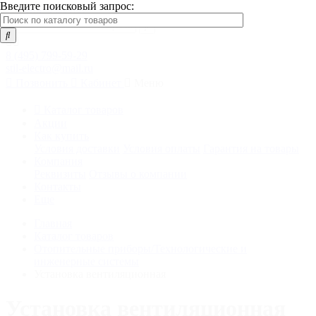
Введите поисковый запрос:
8 (495) 799-59-29
stil-electro@mail.ru
Позвонить
Кабинет
Меню
Каталог товаров
Акции
Как купить
Условия доставки
Условия оплаты
Гарантия на товары
Компания
Реквизиты
Отзывы о компании
Контакты
Еще
Главная
Каталог товаров
Отопительные приборы/Технологические и
инженерные системы
Установка вентиляционная
Установка вентиляционная