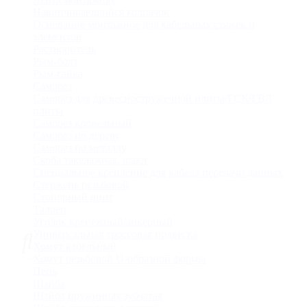
Навинчивающийся колпачок
Основание монтажное для кабельных стяжек и
элементов
Растворитель
Рым-болт
Рым-гайка
Саморез
Саморез для древесностружечной плиты/ГСК/ГВЛ
плиты
Саморез кровельный
Саморез по дереву
Саморез по металлу
Скоба такелажная, шакл
Специальное крепление для кабеля передачи данных
Стержень резьбовой
Стопорный винт
Талреп
Уголок крепежный/анкерный
Универсальная троссовая подвеска
Хомут кабельный
Хомут резьбовой U-образной формы
Цепь
Шайба
Шайба пружинная зубчатая