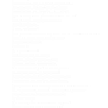
Аксессуары для системы вентиляции
Аксессуары для электродвигателя
Вентилятор для монтажа в каналах
Вентилятор для небольших помещений
Вентилятор для оборудования
Анкер болтовой
Анкер забивной
Внутренний вентилятор для ванных комнат и кухонь
Решетка для систем вентиляции
Электродвигатель
Термореле
Анкер клиновой
Выключатель концевой
Датчик фотоэлектрический
Датчик люминесцентности
Датчик оптический многолучевой
Анкер складной потолочный
Детектор многоуровневой проверки
Глушитель для систем вентиляции
Затвор/клапан/заслонка для системы вентиляции
Шнур соединительный для датчика-привода
Емкостной датчик приближения
Кондиционер
Датчик приближения индуктивный
Датчик расстояния оптический