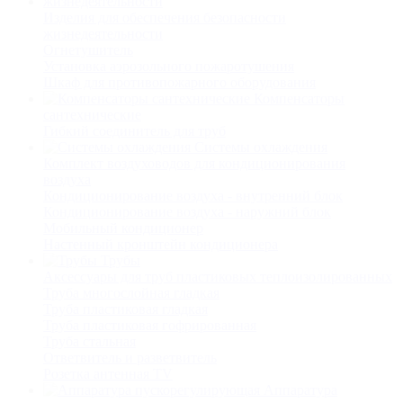
Изделия для обеспечения безопасности
жизнедеятельности
Огнетушитель
Установка аэрозольного пожаротушения
Шкаф для противопожарного оборудования
Компенсаторы
сантехнические
Гибкий соединитель для труб
Системы охлаждения
Комплект воздуховодов для кондиционирования
воздуха
Кондиционирование воздуха - внутренний блок
Кондиционирование воздуха - наружний блок
Мобильный кондиционер
Настенный кронштейн кондиционера
Трубы
Аксессуары для труб пластиковых теплоизолированных
Труба многослойная гладкая
Труба пластиковая гладкая
Труба пластиковая гофрированная
Труба стальная
Ответвитель и разветвитель
Розетка антенная TV
Аппаратура