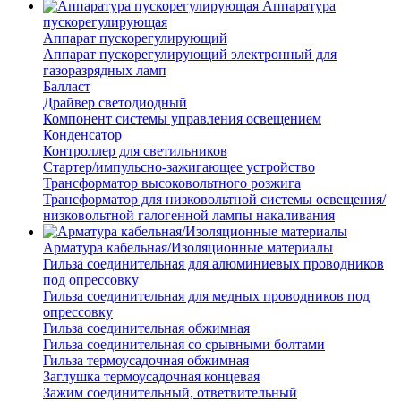
Аппаратура
пускорегулирующая
Аппарат пускорегулирующий
Аппарат пускорегулирующий электронный для
газоразрядных ламп
Балласт
Драйвер светодиодный
Компонент системы управления освещением
Конденсатор
Контроллер для светильников
Стартер/импульсно-зажигающее устройство
Трансформатор высоковольтного розжига
Трансформатор для низковольтной системы освещения/
низковольтной галогенной лампы накаливания
Арматура кабельная/Изоляционные материалы
Гильза соединительная для алюминиевых проводников
под опрессовку
Гильза соединительная для медных проводников под
опрессовку
Гильза соединительная обжимная
Гильза соединительная со срывными болтами
Гильза термоусадочная обжимная
Заглушка термоусадочная концевая
Зажим соединительный, ответвительный