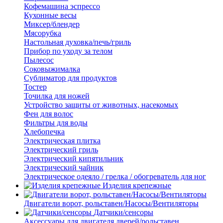
Кофемашина эспрессо
Кухонные весы
Миксер/блендер
Мясорубка
Настольная духовка/печь/гриль
Прибор по уходу за телом
Пылесос
Соковыжималка
Сублиматор для продуктов
Тостер
Точилка для ножей
Устройство защиты от животных, насекомых
Фен для волос
Фильтры для воды
Хлебопечка
Электрическая плитка
Электрический гриль
Электрический кипятильник
Электрический чайник
Электрическое одеяло / грелка / обогреватель для ног
Изделия крепежные
Двигатели ворот, рольставен/Насосы/Вентиляторы
Датчики/сенсоры
Аксессуары для двигателя дверей/рольставен