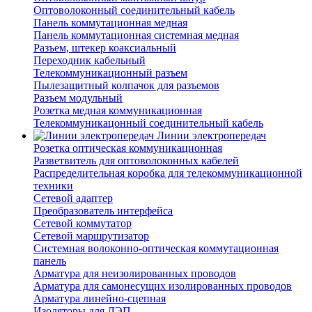
Оптоволоконный соединительный кабель
Панель коммутационная медная
Панель коммутационная системная медная
Разъем, штекер коаксиальный
Переходник кабельный
Телекоммуникационный разъем
Пылезащитный колпачок для разъемов
Разъем модульный
Розетка медная коммуникационная
Телекоммуникацонный соединительный кабель
Линии электропередач
Розетка оптическая коммуникационная
Разветвитель для оптоволоконных кабелей
Распределительная коробка для телекоммуникационной
техники
Сетевой адаптер
Преобразователь интерфейса
Сетевой коммутатор
Сетевой маршрутизатор
Системная волоконно-оптическая коммутационная
панель
Арматура для неизолированных проводов
Арматура для самонесущих изолированных проводов
Арматура линейно-сцепная
Изоляторы для ЛЭП