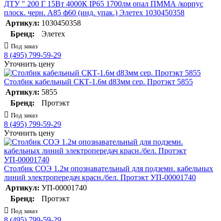
ДТУ " 200 Г 15Вт 4000К IP65 1700лм опал ПММА /корпус
плоск. черн. А85 ф60 (инд. упак.) Элетех 1030450358
Артикул:
1030450358
Бренд:
Элетех
Под заказ
8 (495) 799-59-29
Уточнить цену
Столбик кабельный СКТ-1.6м d83мм сер. Протэкт 5855
Артикул:
5855
Бренд:
Протэкт
Под заказ
8 (495) 799-59-29
Уточнить цену
Столбик СОЭ 1.2м опознавательный для подземн. кабельных
линий электропередач красн./бел. Протэкт УП-00001740
Артикул:
УП-00001740
Бренд:
Протэкт
Под заказ
8 (495) 799-59-29