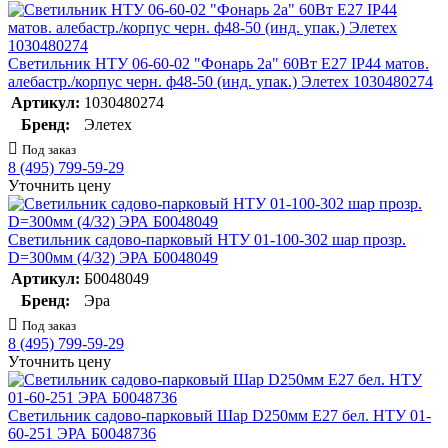
Светильник НТУ 06-60-02 "Фонарь 2а" 60Вт E27 IP44 матов.
алебастр./корпус черн. ф48-50 (инд. упак.) Элетех 1030480274
Артикул:
1030480274
Бренд:
Элетех
Под заказ
8 (495) 799-59-29
Уточнить цену
Светильник садово-парковый НТУ 01-100-302 шар прозр.
D=300мм (4/32) ЭРА Б0048049
Артикул:
Б0048049
Бренд:
Эра
Под заказ
8 (495) 799-59-29
Уточнить цену
Светильник садово-парковый Шар D250мм E27 бел. НТУ 01-
60-251 ЭРА Б0048736