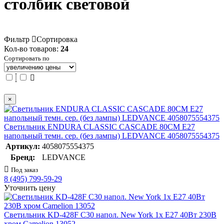
столбик световой
Фильтр
Сортировка
Кол-во товаров:
24
Сортировать по
×
Светильник ENDURA CLASSIC CASCADE 80CM E27
напольный темн. сер. (без лампы) LEDVANCE 4058075554375
Артикул:
4058075554375
Бренд:
LEDVANCE
Под заказ
8 (495) 799-59-29
Уточнить цену
Светильник KD-428F С30 напол. New York 1х E27 40Вт 230В
хром Camelion 13052