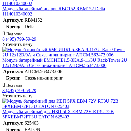
Модуль батарейный аналог RBC152 RBM152 Delta
1114010340002
Артикул:
RBM152
Бренд:
Delta
Под заказ
8 (495) 799-59-29
Уточнить цену
Модуль батарейный БМСИПБ1.5-3КА.9-11/3U Rack/Tower 2U
12х12В/9А.ч Связь инжиниринг АПСМ.563473.006
Артикул:
АПСМ.563473.006
Бренд:
Связь инжиниринг
Под заказ
8 (495) 799-59-29
Уточнить цену
Модуль батарейный для ИБП 5PX EBM 72V RT3U 72В
5PXEBM72PT3U EATON 625403
Артикул:
625403
Бренд:
EATON