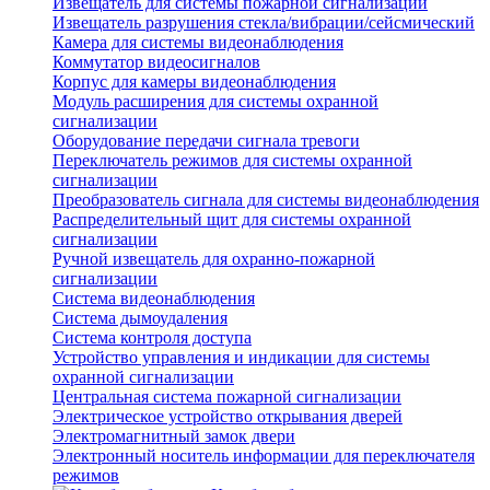
Извещатель для системы пожарной сигнализации
Извещатель разрушения стекла/вибрации/сейсмический
Камера для системы видеонаблюдения
Коммутатор видеосигналов
Корпус для камеры видеонаблюдения
Модуль расширения для системы охранной
сигнализации
Оборудование передачи сигнала тревоги
Переключатель режимов для системы охранной
сигнализации
Преобразователь сигнала для системы видеонаблюдения
Распределительный щит для системы охранной
сигнализации
Ручной извещатель для охранно-пожарной
сигнализации
Система видеонаблюдения
Система дымоудаления
Система контроля доступа
Устройство управления и индикации для системы
охранной сигнализации
Центральная система пожарной сигнализации
Электрическое устройство открывания дверей
Электромагнитный замок двери
Электронный носитель информации для переключателя
режимов