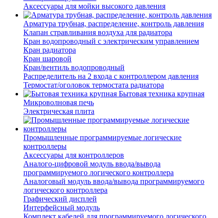
Аксессуары для мойки высокого давления
Арматура трубная, распределение, контроль давления
Клапан стравливания воздуха для радиатора
Кран водопроводный с электрическим управлением
Кран радиатора
Кран шаровой
Кран/вентиль водопроводный
Распределитель на 2 входа с контроллером давления
Термостат/оголовок термостата радиатора
Бытовая техника крупная
Микроволновая печь
Электрическая плита
Промышленные программируемые логические
контроллеры
Аксессуары для контроллеров
Аналого-цифровой модуль ввода/вывода
программируемого логического контроллера
Аналоговый модуль ввода/вывода программируемого
логического контроллера
Графический дисплей
Интерфейсный модуль
Комплект кабелей для программируемого логического