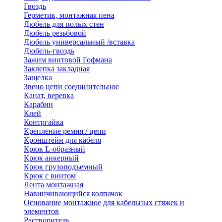
Гвоздь
Герметик, монтажная пена
Дюбель для полых стен
Дюбель резьбовой
Дюбель универсальный /вставка
Дюбель-гвоздь
Зажим винтовой Гофмана
Заклепка закладная
Защелка
Звено цепи соединительное
Канат, веревка
Карабин
Клей
Контргайка
Крепление ремня / цепи
Кронштейн для кабеля
Крюк L-образный
Крюк анкерный
Крюк грузоподъемный
Крюк с винтом
Лента монтажная
Навинчивающийся колпачок
Основание монтажное для кабельных стяжек и
элементов
Растворитель