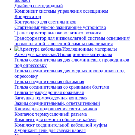
Балласт
Драйвер светодиодный
Компонент системы управления освещением
Конденсатор
Контроллер для светильников
Стартер/импульсно-зажигающее устройство
Трансформатор высоковольтного розжига
Трансформатор для низковольтной системы освещения/
низковольтной галогенной лампы накаливания
Арматура кабельная/Изоляционные материалы
Гильза соединительная для алюминиевых проводников
под опрессовку
Гильза соединительная для медных проводников под
опрессовку
Гильза соединительная обжимная
Гильза соединительная со срывными болтами
Гильза термоусадочная обжимная
Заглушка термоусадочная концевая
Зажим соединительный, ответвительный
Клемма для подключения светильников
Колпачок термоусадочный разъема
Комплект для ремонта оболочки кабеля
Комплект соединительной кабельной муфты
Лубрикант-гель для смазки кабеля