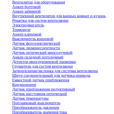
Вентилятор для оборудования
Анкер болтовой
Анкер забивной
Внутренний вентилятор для ванных комнат и кухонь
Решетка для систем вентиляции
Электродвигатель
Термореле
Анкер клиновой
Выключатель концевой
Датчик фотоэлектрический
Датчик люминесцентности
Датчик оптический многолучевой
Анкер складной потолочный
Детектор многоуровневой проверки
Глушитель для систем вентиляции
Затвор/клапан/заслонка для системы вентиляции
Шнур соединительный для датчика-привода
Емкостной датчик приближения
Кондиционер
Датчик приближения индуктивный
Датчик расстояния оптический
Датчик температуры
Поплавковый выключатель
Преобразователь давления
Преобразователь значения тока