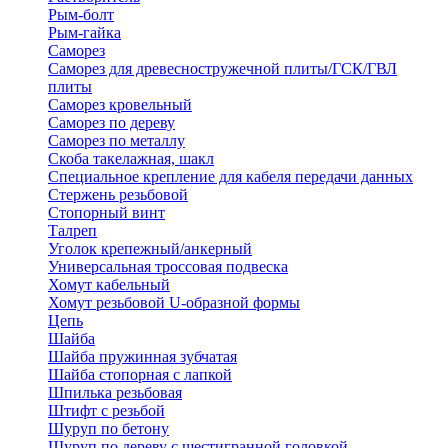
Рым-болт
Рым-гайка
Саморез
Саморез для древесностружечной плиты/ГСК/ГВЛ
плиты
Саморез кровельный
Саморез по дереву
Саморез по металлу
Скоба такелажная, шакл
Специальное крепление для кабеля передачи данных
Стержень резьбовой
Стопорный винт
Талреп
Уголок крепежный/анкерный
Универсальная троссовая подвеска
Хомут кабельный
Хомут резьбовой U-образной формы
Цепь
Шайба
Шайба пружинная зубчатая
Шайба стопорная с лапкой
Шпилька резьбовая
Штифт с резьбой
Шуруп по бетону
Шуруп по дереву с шестигранной головкой