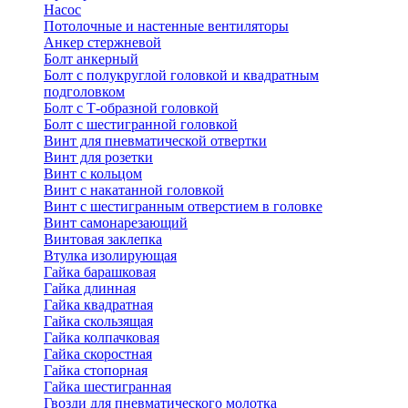
Насос
Потолочные и настенные вентиляторы
Анкер стержневой
Болт анкерный
Болт с полукруглой головкой и квадратным
подголовком
Болт с Т-образной головкой
Болт с шестигранной головкой
Винт для пневматической отвертки
Винт для розетки
Винт с кольцом
Винт с накатанной головкой
Винт с шестигранным отверстием в головке
Винт самонарезающий
Винтовая заклепка
Втулка изолирующая
Гайка барашковая
Гайка длинная
Гайка квадратная
Гайка скользящая
Гайка колпачковая
Гайка скоростная
Гайка стопорная
Гайка шестигранная
Гвозди для пневматического молотка