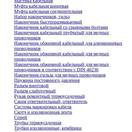
Мастика кабельная
Муфта кабельная концевая
Муфта кабельная соединительная
Набор наконечников, гильз
Наконечник быстроразмыкаемый
Наконечник кабельный со срывными болтами
Наконечник кабельный трубчатый для медных
проводников
Наконечник обжимной кабельный для алюминиевых
проводников
Наконечник обжимной кабельный для медных
проводников
Наконечник обжимной кабельный для медных
проводников в соответствии с DIN 46236
Наконечник-гильза для медных проводников
Пружина постоянного давления
Разъем винтовой
Разъем слаботочный
Рукав ремонтный термоусадочный
Сжим ответвительный, ответвитель
Система маркировки кабеля
Скотч и изоляционная лента
Спрей
Трубка термоусадочная
Трубки изоляционные, кембрики