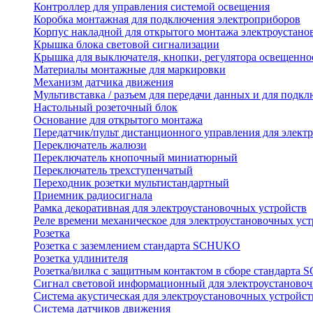
Контроллер для управления системой освещения
Коробка монтажная для подключения электроприборов
Корпус накладной для открытого монтажа электроустано
Крышка блока световой сигнализации
Крышка для выключателя, кнопки, регулятора освещенно
Материалы монтажные для маркировки
Механизм датчика движения
Мультивставка / разъем для передачи данных и для подкл
Настольный розеточный блок
Основание для открытого монтажа
Передатчик/пульт дистанционного управления для элект
Переключатель жалюзи
Переключатель кнопочный миниатюрный
Переключатель трехступенчатый
Переходник розетки мультистандартный
Приемник радиосигнала
Рамка декоративная для электроустановочных устройств
Реле времени механическое для электроустановочных уст
Розетка
Розетка с заземлением стандарта SCHUKO
Розетка удлинителя
Розетка/вилка с защитным контактом в сборе стандарт
Сигнал световой информационный для электроустановоч
Система акустическая для электроустановочных устройст
Система датчиков движения