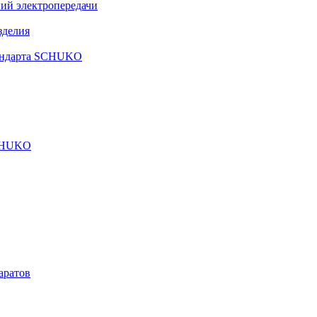
ий электропередачи
зделия
тандарта SCHUKO
SCHUKO
аратов