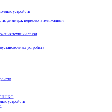
вочных устройств
сти, диммера, переключателя жалюзи
ючения техники связи
роустановочных устройств
ройств
а SCHUKO
ных устройств
в