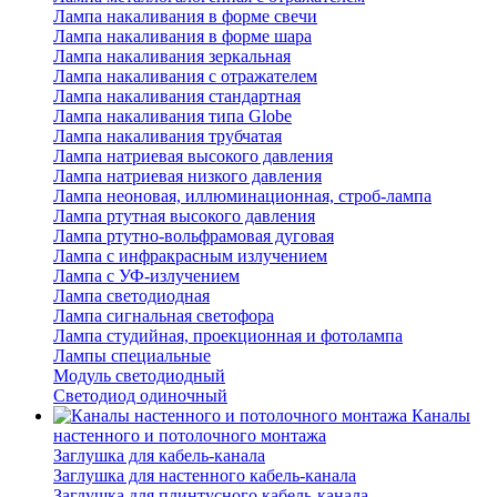
Лампа накаливания в форме свечи
Лампа накаливания в форме шара
Лампа накаливания зеркальная
Лампа накаливания с отражателем
Лампа накаливания стандартная
Лампа накаливания типа Globe
Лампа накаливания трубчатая
Лампа натриевая высокого давления
Лампа натриевая низкого давления
Лампа неоновая, иллюминационная, строб-лампа
Лампа ртутная высокого давления
Лампа ртутно-вольфрамовая дуговая
Лампа с инфракрасным излучением
Лампа с УФ-излучением
Лампа светодиодная
Лампа сигнальная светофора
Лампа студийная, проекционная и фотолампа
Лампы специальные
Модуль светодиодный
Светодиод одиночный
Каналы
настенного и потолочного монтажа
Заглушка для кабель-канала
Заглушка для настенного кабель-канала
Заглушка для плинтусного кабель-канала