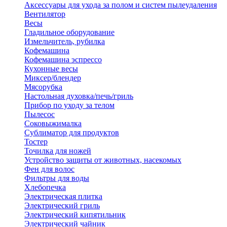
Аксессуары для ухода за полом и систем пылеудаления
Вентилятор
Весы
Гладильное оборудование
Измельчитель, рубилка
Кофемашина
Кофемашина эспрессо
Кухонные весы
Миксер/блендер
Мясорубка
Настольная духовка/печь/гриль
Прибор по уходу за телом
Пылесос
Соковыжималка
Сублиматор для продуктов
Тостер
Точилка для ножей
Устройство защиты от животных, насекомых
Фен для волос
Фильтры для воды
Хлебопечка
Электрическая плитка
Электрический гриль
Электрический кипятильник
Электрический чайник