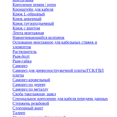
Крепление ремня / цепи
Кронштейн для кабеля
Крюк L-образный
Крюк анкерный
Крюк грузоподъемный
Крюк с винтом
Лента монтажная
Навинчивающийся колпачок
Основание монтажное для кабельных стяжек и
элементов
Растворитель
Рым-болт
Рым-гайка
Саморез
Саморез для древесностружечной плиты/ГСК/ГВЛ
плиты
Саморез кровельный
Саморез по дереву
Саморез по металлу
Скоба такелажная, шакл
Специальное крепление для кабеля передачи данных
Стержень резьбовой
Стопорный винт
Талреп