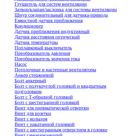
Глушитель для систем вентиляции
Затвор/клапан/заслонка для системы вентиляции
Шнур соединительный для датчика-привода
Емкостной датчик приближения
Кондиционер
Датчик приближения индуктивный
Датчик расстояния оптический
Датчик температуры
Поплавковый выключатель
Преобразователь давления
Преобразователь значения тока
Насос
Потолочные и настенные вентиляторы
Анкер стержневой
Болт анкерный
Болт с полукруглой головкой и квадратным
подголовком
Болт с Т-образной головкой
Болт с шестигранной головкой
Винт для пневматической отвертки
Винт для розетки
Винт с кольцом
Винт с накатанной головкой
Винт с шестигранным отверстием в головке
Винт самонарезающий