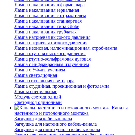
Лампа накаливания в форме шара
Лампа накаливания зеркальная
Лампа накаливания с отражателем
Лампа накаливания стандартная
Лампа накаливания типа Globe
Лампа накаливания трубчатая
Лампа натриевая высокого давления
Лампа натриевая низкого давления
Лампа неоновая, иллюминационная, строб-лампа
Лампа ртутная высокого давления
Лампа ртутно-вольфрамовая дуговая
Лампа с инфракрасным излучением
Лампа с УФ-излучением
Лампа светодиодная
Лампа сигнальная светофора
Лампа студийная, проекционная и фотолампа
Лампы специальные
Модуль светодиодный
Светодиод одиночный
Каналы
настенного и потолочного монтажа
Заглушка для кабель-канала
Заглушка для настенного кабель-канала
Заглушка для плинтусного кабель-канала
Зажим для настенного крепления кабель-канала