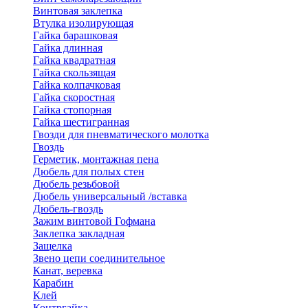
Винтовая заклепка
Втулка изолирующая
Гайка барашковая
Гайка длинная
Гайка квадратная
Гайка скользящая
Гайка колпачковая
Гайка скоростная
Гайка стопорная
Гайка шестигранная
Гвозди для пневматического молотка
Гвоздь
Герметик, монтажная пена
Дюбель для полых стен
Дюбель резьбовой
Дюбель универсальный /вставка
Дюбель-гвоздь
Зажим винтовой Гофмана
Заклепка закладная
Защелка
Звено цепи соединительное
Канат, веревка
Карабин
Клей
Контргайка