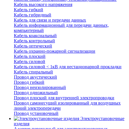
Кабель высокого напряжения
Кабель гибкий
Кабель гибридный
Кабель для связи и передачи данных
Кабель информационный для передачи данных,
компьютерный
Кабель коаксиальный
Кабель контрольный
Кабель оптический
Кабель охранно-пожарной сигнализации
Кабель плоский
Кабель силовой
Кабель силовой < 1кВ для нестационарной прокладки
Кабель спиральный
Провод акустический
Провод гибкий
Провод неизолированный
Провод одножильный
Провод плоский для внутренней электропроводки
Провод самонесущий изолированный для воздушных
линий электропередачи
Провод установочный
Электроустановочные
изделия
Адаптер переходный для электроустановочных