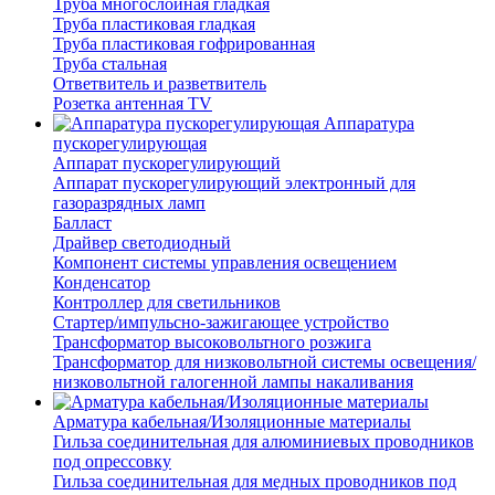
Труба многослойная гладкая
Труба пластиковая гладкая
Труба пластиковая гофрированная
Труба стальная
Ответвитель и разветвитель
Розетка антенная TV
Аппаратура
пускорегулирующая
Аппарат пускорегулирующий
Аппарат пускорегулирующий электронный для
газоразрядных ламп
Балласт
Драйвер светодиодный
Компонент системы управления освещением
Конденсатор
Контроллер для светильников
Стартер/импульсно-зажигающее устройство
Трансформатор высоковольтного розжига
Трансформатор для низковольтной системы освещения/
низковольтной галогенной лампы накаливания
Арматура кабельная/Изоляционные материалы
Гильза соединительная для алюминиевых проводников
под опрессовку
Гильза соединительная для медных проводников под