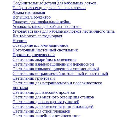
Соединительные детали для кабельных лотков
Т-образная секция для кабельных лотков
Лампа настольная
Вспышка/Прожектор
Траверса для профильной рейки
Угловая вставка для кабельных лотков
Угловая вставка для кабельных лотков лестничного типа
Лента/полоса светодиодная
Ночник
Освещение иллюминационное
Потолочный/настенный светильник
Прожектор переносной
Светильник аварийного освещения
Светильник взрывозащищенный переносной
Светильник взрывозащищенный стационарный
Светильник встраиваемый потолочный и настенный
Светильник грунтовый
Светильник для встраиваемого и поверхностного
монтажа
Светильник для высоких пролетов
Светильник для местного освещения станков
Светильник для освещения туннелей
Светильник для освещения улиц и площадей
Светильник для стройплощадок
Светильник линейный реечного типа