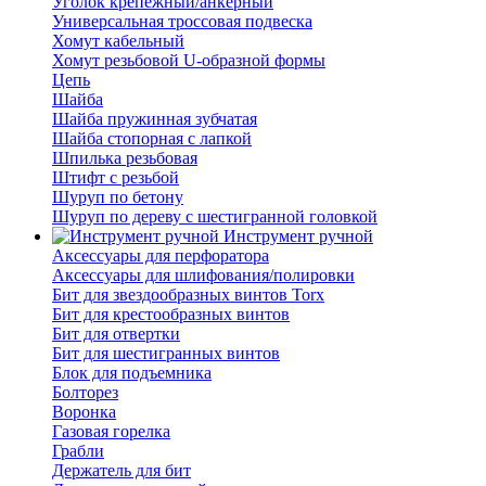
Уголок крепежный/анкерный
Универсальная троссовая подвеска
Хомут кабельный
Хомут резьбовой U-образной формы
Цепь
Шайба
Шайба пружинная зубчатая
Шайба стопорная с лапкой
Шпилька резьбовая
Штифт с резьбой
Шуруп по бетону
Шуруп по дереву с шестигранной головкой
Инструмент ручной
Аксессуары для перфоратора
Аксессуары для шлифования/полировки
Бит для звездообразных винтов Torx
Бит для крестообразных винтов
Бит для отвертки
Бит для шестигранных винтов
Блок для подъемника
Болторез
Воронка
Газовая горелка
Грабли
Держатель для бит