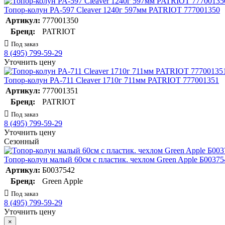
Топор-колун PA-597 Cleaver 1240г 597мм PATRIOT 777001350
Артикул:
777001350
Бренд:
PATRIOT
Под заказ
8 (495) 799-59-29
Уточнить цену
Топор-колун PA-711 Cleaver 1710г 711мм PATRIOT 777001351
Артикул:
777001351
Бренд:
PATRIOT
Под заказ
8 (495) 799-59-29
Уточнить цену
Сезонный
Топор-колун малый 60см с пластик. чехлом Green Apple Б00375
Артикул:
Б0037542
Бренд:
Green Apple
Под заказ
8 (495) 799-59-29
Уточнить цену
×