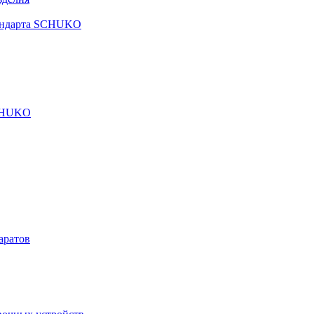
тандарта SCHUKO
SCHUKO
аратов