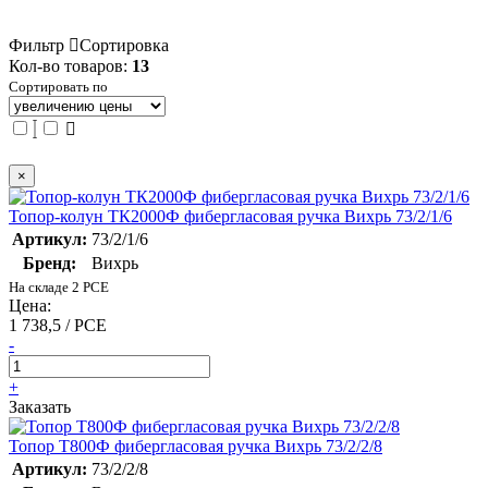
Фильтр
Сортировка
Кол-во товаров:
13
Сортировать по
×
Топор-колун ТК2000Ф фибергласовая ручка Вихрь 73/2/1/6
Артикул:
73/2/1/6
Бренд:
Вихрь
На складе 2 PCE
Цена:
1 738,5 / PCE
-
+
Заказать
Топор Т800Ф фибергласовая ручка Вихрь 73/2/2/8
Артикул:
73/2/2/8