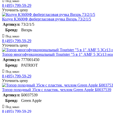
Под заказ
8 (495) 799-59-29
Уточнить цену
Колун К3600Ф фибергласовая ручка Вихрь 73/2/1/5
Артикул:
73/2/1/5
Бренд:
Вихрь
Под заказ
8 (495) 799-59-29
Уточнить цену
Топор многофункциональный Tourister "5 в 1" AMF 5 3Cr13 но
Артикул:
777001450
Бренд:
PATRIOT
Под заказ
8 (495) 799-59-29
Уточнить цену
Топор походный 35см с пластик. чехлом Green Apple Б0037539
Артикул:
Б0037539
Бренд:
Green Apple
Под заказ
8 (495) 799-59-29