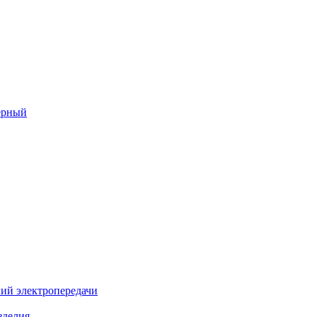
ерный
ий электропередачи
зделия