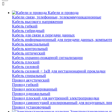
Кабели и провода
Кабели связи, телефонные, телекоммуникационные
Кабель высокого напряжения
Кабель гибкий
Кабель гибридный
Кабель для связи и передачи данных
Кабель информационный для передачи данных, компьют
Кабель коаксиальный
Кабель контрольный
Кабель оптический
Кабель охранно-пожарной сигнализации
Кабель плоский
Кабель силовой
Кабель силовой < 1кВ для нестационарной прокладки
Кабель спиральный
Провод акустический
Провод гибкий
Провод неизолированный
Провод одножильный
Провод плоский для внутренней электропроводки
Провод самонесущий изолированный для воздушных лин
Провод установочный
Электроустановочные и