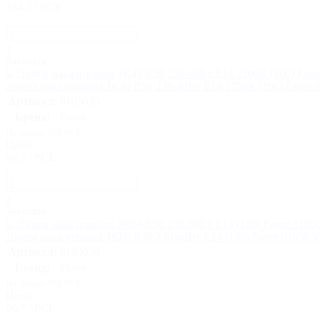
334,3 / PCE
-
+
Заказать
Лампа накаливания ЗК40 R50 230-40Вт E14 2700К (100) Favor 
Артикул:
8105035
Бренд:
Favor
На складе 306 PCE
Цена:
56,7 / PCE
-
+
Заказать
Лампа накаливания ЗК60 R50 230-60Вт E14 (100) Favor 810503
Артикул:
8105036
Бренд:
Favor
На складе 302 PCE
Цена:
56,7 / PCE