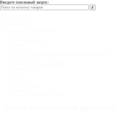
Введите поисковый запрос:
8 (495) 799-59-29
stil-electro@mail.ru
Позвонить
Кабинет
Меню
Каталог товаров
Акции
Как купить
Условия доставки
Условия оплаты
Гарантия на товары
Компания
Реквизиты
Отзывы о компании
Контакты
Еще
Главная
Каталог товаров
Лампы
Лампа накаливания зеркальная
Лампа накаливания зеркальн