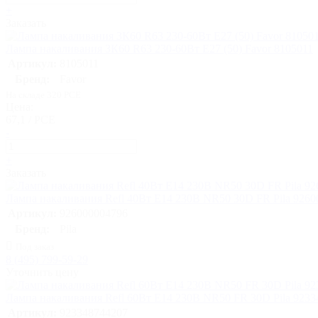
+
Заказать
Лампа накаливания ЗК60 R63 230-60Вт E27 (50) Favor 8105011
Артикул:
8105011
Бренд:
Favor
На складе 320 PCE
Цена:
67,1 / PCE
-
+
Заказать
Лампа накаливания Refl 40Вт E14 230В NR50 30D FR Pila 9260
Артикул:
926000004796
Бренд:
Pila
Под заказ
8 (495) 799-59-29
Уточнить цену
Лампа накаливания Refl 60Вт E14 230В NR50 FR 30D Pila 9233
Артикул:
923348744207