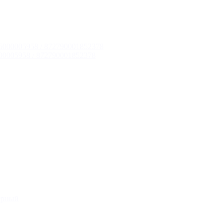
00005958 / 872790001852378
ерный