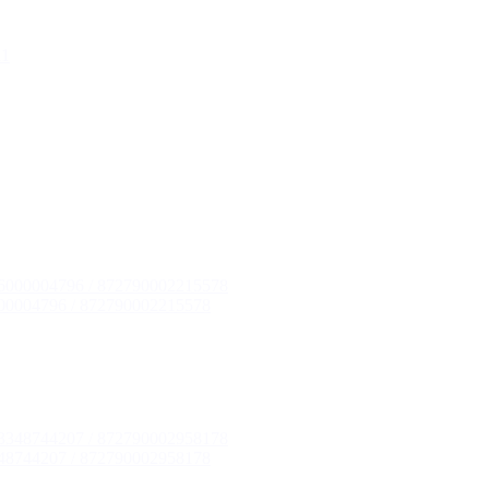
00004796 / 872790002215578
48744207 / 872790002958178