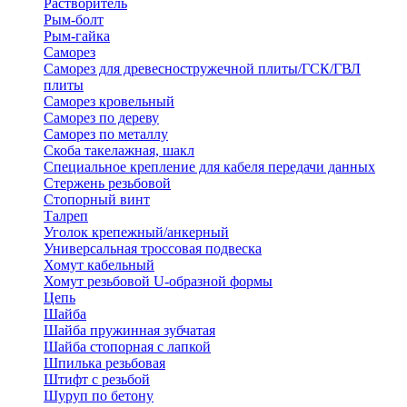
Растворитель
Рым-болт
Рым-гайка
Саморез
Саморез для древесностружечной плиты/ГСК/ГВЛ
плиты
Саморез кровельный
Саморез по дереву
Саморез по металлу
Скоба такелажная, шакл
Специальное крепление для кабеля передачи данных
Стержень резьбовой
Стопорный винт
Талреп
Уголок крепежный/анкерный
Универсальная троссовая подвеска
Хомут кабельный
Хомут резьбовой U-образной формы
Цепь
Шайба
Шайба пружинная зубчатая
Шайба стопорная с лапкой
Шпилька резьбовая
Штифт с резьбой
Шуруп по бетону