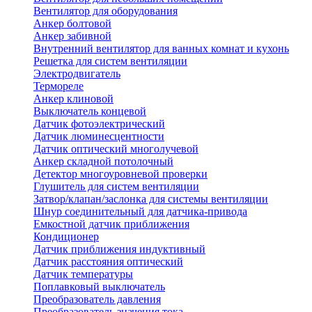
Вентилятор для оборудования
Анкер болтовой
Анкер забивной
Внутренний вентилятор для ванных комнат и кухонь
Решетка для систем вентиляции
Электродвигатель
Термореле
Анкер клиновой
Выключатель концевой
Датчик фотоэлектрический
Датчик люминесцентности
Датчик оптический многолучевой
Анкер складной потолочный
Детектор многоуровневой проверки
Глушитель для систем вентиляции
Затвор/клапан/заслонка для системы вентиляции
Шнур соединительный для датчика-привода
Емкостной датчик приближения
Кондиционер
Датчик приближения индуктивный
Датчик расстояния оптический
Датчик температуры
Поплавковый выключатель
Преобразователь давления
Преобразователь значения тока