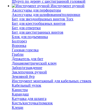
Шуруп по дереву с шестигранной головкой
Инструмент ручной
Аксессуары для перфоратора
Аксессуары для шлифования/полировки
Бит для звездообразных винтов Torx
Бит для крестообразных винтов
Бит для отвертки
Бит для шестигранных винтов
Блок для подъемника
Болторез
Воронка
Газовая горелка
Грабли
Держатель для бит
Динамометрический ключ
Забор/ограждение
Заклепочник ручной
Земляной бур
Инструмент монтажный для кабельных стяжек
Кабельный чулок
Канистра
Карандаш
Катушка для шланга
Кисть/кисточка/помазок
Клещи