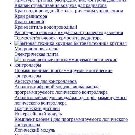
Клапан стравливания воздуха для радиатора
Кран водопроводный с электрическим управлением
Кран радиатора
Кран шаровой
Кран/вентиль водопроводный
Распределитель на 2 входа с контроллером давления
Термостат/оголовок термостата радиатора
Бытовая техника крупная
Микроволновая печь
Электрическая плита
Промышленные программируемые логические
контроллеры
Аксессуары для контроллеров
Аналого-цифровой модуль ввода/вывода
программируемого логического контроллера
Аналоговый модуль ввода/вывода программируемого
логического контроллера
Графический дисплей
Интерфейсный модуль
Комплект кабелей для программируемого логического
контроллера
Логический модуль