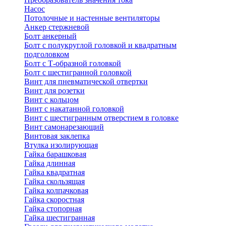
Насос
Потолочные и настенные вентиляторы
Анкер стержневой
Болт анкерный
Болт с полукруглой головкой и квадратным
подголовком
Болт с Т-образной головкой
Болт с шестигранной головкой
Винт для пневматической отвертки
Винт для розетки
Винт с кольцом
Винт с накатанной головкой
Винт с шестигранным отверстием в головке
Винт самонарезающий
Винтовая заклепка
Втулка изолирующая
Гайка барашковая
Гайка длинная
Гайка квадратная
Гайка скользящая
Гайка колпачковая
Гайка скоростная
Гайка стопорная
Гайка шестигранная