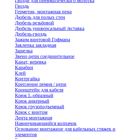
Гвозди для пневматического молотка
Гвоздь
Герметик, монтажная пена
Дюбель для полых стен
Дюбель резьбовой
Дюбель универсальный /вставка
Дюбель-гвоздь
Зажим винтовой Гофмана
Заклепка закладная
Защелка
Звено цепи соединительное
Канат, веревка
Карабин
Клей
Контргайка
Крепление ремня / цепи
Кронштейн для кабеля
Крюк L-образный
Крюк анкерный
Крюк грузоподъемный
Крюк с винтом
Лента монтажная
Навинчивающийся колпачок
Основание монтажное для кабельных стяжек и
элементов