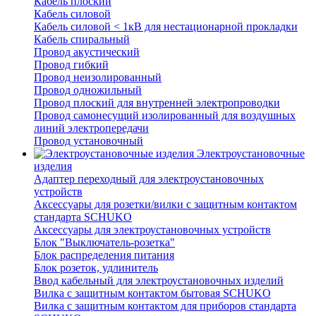
Кабель плоский
Кабель силовой
Кабель силовой < 1кВ для нестационарной прокладки
Кабель спиральный
Провод акустический
Провод гибкий
Провод неизолированный
Провод одножильный
Провод плоский для внутренней электропроводки
Провод самонесущий изолированный для воздушных
линий электропередачи
Провод установочный
Электроустановочные
изделия
Адаптер переходный для электроустановочных
устройств
Аксессуары для розетки/вилки с защитным контактом
стандарта SCHUKO
Аксессуары для электроустановочных устройств
Блок "Выключатель-розетка"
Блок распределения питания
Блок розеток, удлинитель
Ввод кабельный для электроустановочных изделий
Вилка с защитным контактом бытовая SCHUKO
Вилка с защитным контактом для приборов стандарта