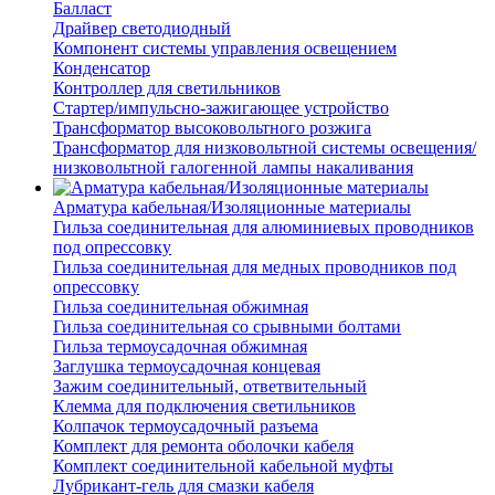
Балласт
Драйвер светодиодный
Компонент системы управления освещением
Конденсатор
Контроллер для светильников
Стартер/импульсно-зажигающее устройство
Трансформатор высоковольтного розжига
Трансформатор для низковольтной системы освещения/
низковольтной галогенной лампы накаливания
Арматура кабельная/Изоляционные материалы
Гильза соединительная для алюминиевых проводников
под опрессовку
Гильза соединительная для медных проводников под
опрессовку
Гильза соединительная обжимная
Гильза соединительная со срывными болтами
Гильза термоусадочная обжимная
Заглушка термоусадочная концевая
Зажим соединительный, ответвительный
Клемма для подключения светильников
Колпачок термоусадочный разъема
Комплект для ремонта оболочки кабеля
Комплект соединительной кабельной муфты
Лубрикант-гель для смазки кабеля