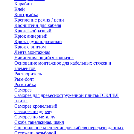
Карабин
Клей
Контргайка
Крепление ремня / цепи
Кронштейн для кабеля
Крюк L-образный
Крюк анкерный
Крюк грузоподъемный
Крюк с винтом
Лента монтажная
Навинчивающийся колпачок
Основание монтажное для кабельных стяжек и
элементов
Растворитель
Рым-болт
Рым-гайка
Саморез
Саморез для древесностружечной плиты/ГСК/ГВЛ
плиты
Саморез кровельный
Саморез по дереву
Саморез по металлу
Скоба такелажная, шакл
Специальное крепление для кабеля передачи данных
Стержень резьбовой