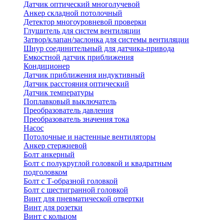
Датчик оптический многолучевой
Анкер складной потолочный
Детектор многоуровневой проверки
Глушитель для систем вентиляции
Затвор/клапан/заслонка для системы вентиляции
Шнур соединительный для датчика-привода
Емкостной датчик приближения
Кондиционер
Датчик приближения индуктивный
Датчик расстояния оптический
Датчик температуры
Поплавковый выключатель
Преобразователь давления
Преобразователь значения тока
Насос
Потолочные и настенные вентиляторы
Анкер стержневой
Болт анкерный
Болт с полукруглой головкой и квадратным
подголовком
Болт с Т-образной головкой
Болт с шестигранной головкой
Винт для пневматической отвертки
Винт для розетки
Винт с кольцом