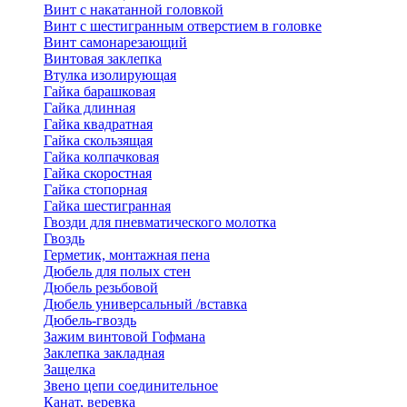
Винт с накатанной головкой
Винт с шестигранным отверстием в головке
Винт самонарезающий
Винтовая заклепка
Втулка изолирующая
Гайка барашковая
Гайка длинная
Гайка квадратная
Гайка скользящая
Гайка колпачковая
Гайка скоростная
Гайка стопорная
Гайка шестигранная
Гвозди для пневматического молотка
Гвоздь
Герметик, монтажная пена
Дюбель для полых стен
Дюбель резьбовой
Дюбель универсальный /вставка
Дюбель-гвоздь
Зажим винтовой Гофмана
Заклепка закладная
Защелка
Звено цепи соединительное
Канат, веревка