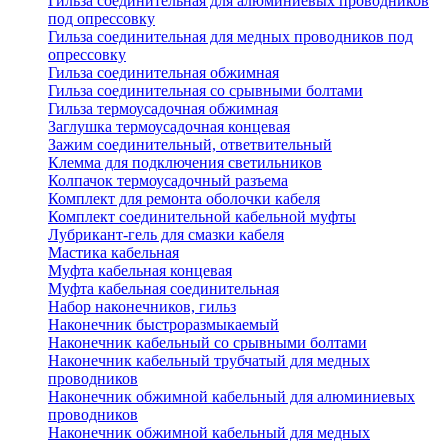
Гильза соединительная для алюминиевых проводников
под опрессовку
Гильза соединительная для медных проводников под
опрессовку
Гильза соединительная обжимная
Гильза соединительная со срывными болтами
Гильза термоусадочная обжимная
Заглушка термоусадочная концевая
Зажим соединительный, ответвительный
Клемма для подключения светильников
Колпачок термоусадочный разъема
Комплект для ремонта оболочки кабеля
Комплект соединительной кабельной муфты
Лубрикант-гель для смазки кабеля
Мастика кабельная
Муфта кабельная концевая
Муфта кабельная соединительная
Набор наконечников, гильз
Наконечник быстроразмыкаемый
Наконечник кабельный со срывными болтами
Наконечник кабельный трубчатый для медных
проводников
Наконечник обжимной кабельный для алюминиевых
проводников
Наконечник обжимной кабельный для медных