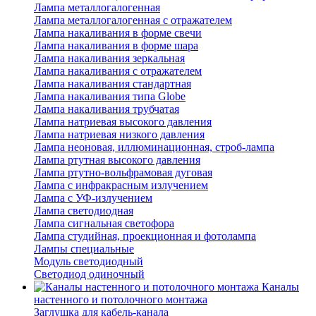
Лампа металлогалогенная
Лампа металлогалогенная с отражателем
Лампа накаливания в форме свечи
Лампа накаливания в форме шара
Лампа накаливания зеркальная
Лампа накаливания с отражателем
Лампа накаливания стандартная
Лампа накаливания типа Globe
Лампа накаливания трубчатая
Лампа натриевая высокого давления
Лампа натриевая низкого давления
Лампа неоновая, иллюминационная, строб-лампа
Лампа ртутная высокого давления
Лампа ртутно-вольфрамовая дуговая
Лампа с инфракрасным излучением
Лампа с УФ-излучением
Лампа светодиодная
Лампа сигнальная светофора
Лампа студийная, проекционная и фотолампа
Лампы специальные
Модуль светодиодный
Светодиод одиночный
Каналы
настенного и потолочного монтажа
Заглушка для кабель-канала