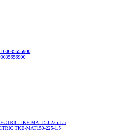
00035656900
ECTRIC TKE-MAT150-225-1.5