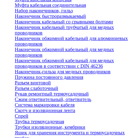
Муфта кабельная соединительная
Набор наконечников, гильз
Наконечник быстроразмыкаемый
Наконечник кабельный со срывными болтами
Наконечник кабельный трубчатый для медных
проводников
Наконечник обжимной кабельный для алюминиевых
проводников
Наконечник обжимной кабельный для медных
проводников
Наконечник обжимной кабельный для медных
проводников в соответствии с DIN 46236
Наконечник-гильза для медных проводников
Пружина постоянного давления
Разъем винтовой
Разъем слаботочный
Рукав ремонтный термоусадочный
Сжим ответвительный, ответвитель
Система маркировки кабеля
Скотч и изоляционная лента
Спрей
Трубка термоусадочная
Трубки изоляционные, кембрики
Ящик для хранения инструмента и термоусадочных