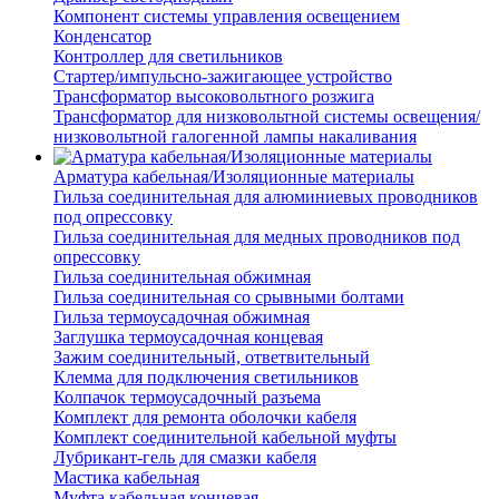
Компонент системы управления освещением
Конденсатор
Контроллер для светильников
Стартер/импульсно-зажигающее устройство
Трансформатор высоковольтного розжига
Трансформатор для низковольтной системы освещения/
низковольтной галогенной лампы накаливания
Арматура кабельная/Изоляционные материалы
Гильза соединительная для алюминиевых проводников
под опрессовку
Гильза соединительная для медных проводников под
опрессовку
Гильза соединительная обжимная
Гильза соединительная со срывными болтами
Гильза термоусадочная обжимная
Заглушка термоусадочная концевая
Зажим соединительный, ответвительный
Клемма для подключения светильников
Колпачок термоусадочный разъема
Комплект для ремонта оболочки кабеля
Комплект соединительной кабельной муфты
Лубрикант-гель для смазки кабеля
Мастика кабельная
Муфта кабельная концевая