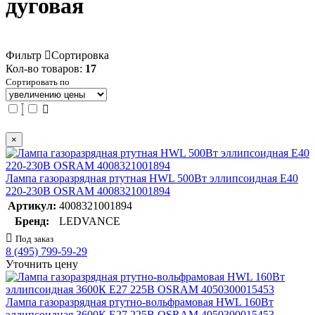
дуговая
Фильтр
Сортировка
Кол-во товаров:
17
Сортировать по
×
Лампа газоразрядная ртутная HWL 500Вт эллипсоидная E40
220-230В OSRAM 4008321001894
Артикул:
4008321001894
Бренд:
LEDVANCE
Под заказ
8 (495) 799-59-29
Уточнить цену
Лампа газоразрядная ртутно-вольфрамовая HWL 160Вт
эллипсоидная 3600К E27 225В OSRAM 4050300015453