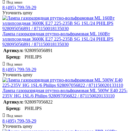
Под заказ
8 (495) 799-59-29
Уточнить цену
Лампа газоразрядная ртутно-вольфрамовая ML 160Вт
эллипсоидная 3600К E27 225-235В SG 1SL/24 PHILIPS
928095056891 / 871150018135030
Артикул:
928095056891
Бренд:
PHILIPS
Под заказ
8 (495) 799-59-29
Уточнить цену
Лампа газоразрядная ртутно-вольфрамовая ML 500W E40 225-
235V HG 1SL/6 Philips 928097056822 / 871150020133110
Артикул:
928097056822
Бренд:
PHILIPS
Под заказ
8 (495) 799-59-29
Уточнить цену