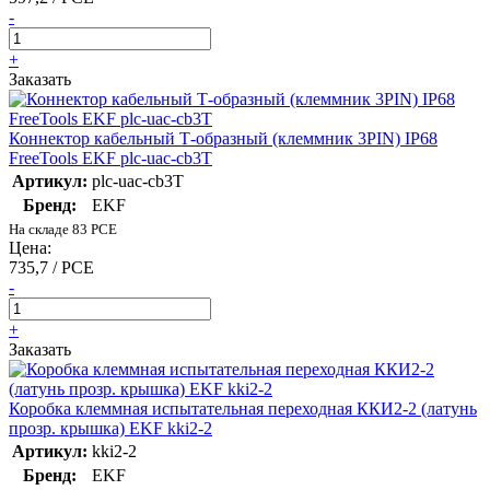
-
+
Заказать
Коннектор кабельный Т-образный (клеммник 3PIN) IP68
FreeTools EKF plc-uac-cb3T
Артикул:
plc-uac-cb3T
Бренд:
EKF
На складе 83 PCE
Цена:
735,7 / PCE
-
+
Заказать
Коробка клеммная испытательная переходная ККИ2-2 (латунь
прозр. крышка) EKF kki2-2
Артикул:
kki2-2
Бренд:
EKF