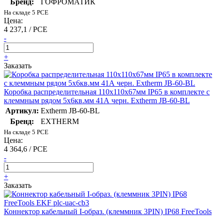
Бренд:
ГОФРОМАТИК
На складе 5 PCE
Цена:
4 237,1 / PCE
-
+
Заказать
Коробка распределительная 110х110х67мм IP65 в комплекте с
клеммным рядом 5х6кв.мм 41А черн. Extherm JB-60-BL
Артикул:
Extherm JB-60-BL
Бренд:
EXTHERM
На складе 5 PCE
Цена:
4 364,6 / PCE
-
+
Заказать
Коннектор кабельный I-образ. (клеммник 3PIN) IP68 FreeTools