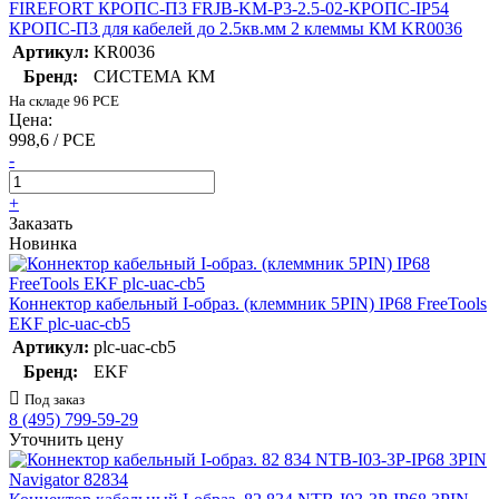
FIREFORT КРОПС-П3 FRJB-KM-P3-2.5-02-КРОПС-IP54
КРОПС-П3 для кабелей до 2.5кв.мм 2 клеммы КМ KR0036
Артикул:
KR0036
Бренд:
СИСТЕМА КМ
На складе 96 PCE
Цена:
998,6 / PCE
-
+
Заказать
Новинка
Коннектор кабельный I-образ. (клеммник 5PIN) IP68 FreeTools
EKF plc-uac-cb5
Артикул:
plc-uac-cb5
Бренд:
EKF
Под заказ
8 (495) 799-59-29
Уточнить цену