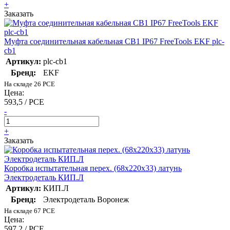
+
Заказать
Муфта соединительная кабельная CB1 IP67 FreeTools EKF plc-
cb1
Артикул:
plc-cb1
Бренд:
EKF
На складе 26 PCE
Цена:
593,5 / PCE
-
+
Заказать
Коробка испытательная перех. (68х220х33) латунь
Электродеталь КИП.Л
Артикул:
КИП.Л
Бренд:
Электродеталь Воронеж
На складе 67 PCE
Цена:
597,2 / PCE