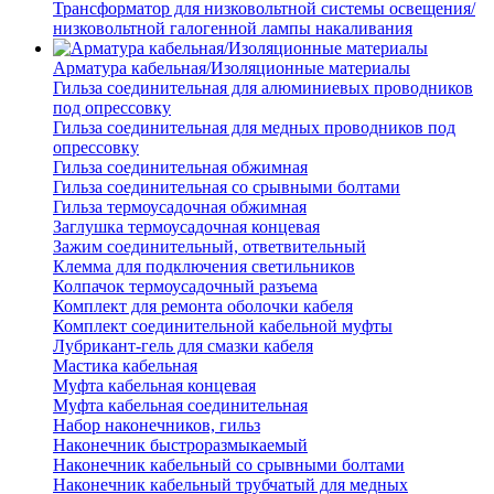
Трансформатор для низковольтной системы освещения/
низковольтной галогенной лампы накаливания
Арматура кабельная/Изоляционные материалы
Гильза соединительная для алюминиевых проводников
под опрессовку
Гильза соединительная для медных проводников под
опрессовку
Гильза соединительная обжимная
Гильза соединительная со срывными болтами
Гильза термоусадочная обжимная
Заглушка термоусадочная концевая
Зажим соединительный, ответвительный
Клемма для подключения светильников
Колпачок термоусадочный разъема
Комплект для ремонта оболочки кабеля
Комплект соединительной кабельной муфты
Лубрикант-гель для смазки кабеля
Мастика кабельная
Муфта кабельная концевая
Муфта кабельная соединительная
Набор наконечников, гильз
Наконечник быстроразмыкаемый
Наконечник кабельный со срывными болтами
Наконечник кабельный трубчатый для медных