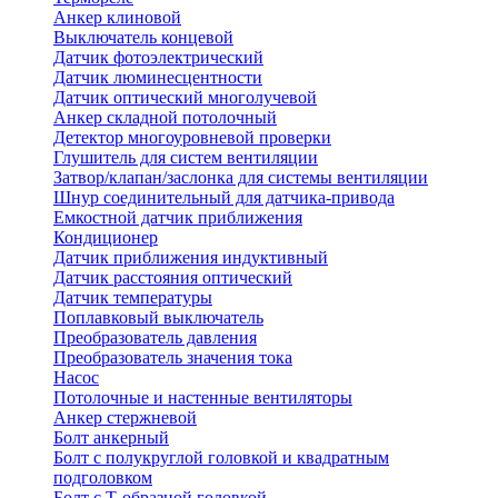
Анкер клиновой
Выключатель концевой
Датчик фотоэлектрический
Датчик люминесцентности
Датчик оптический многолучевой
Анкер складной потолочный
Детектор многоуровневой проверки
Глушитель для систем вентиляции
Затвор/клапан/заслонка для системы вентиляции
Шнур соединительный для датчика-привода
Емкостной датчик приближения
Кондиционер
Датчик приближения индуктивный
Датчик расстояния оптический
Датчик температуры
Поплавковый выключатель
Преобразователь давления
Преобразователь значения тока
Насос
Потолочные и настенные вентиляторы
Анкер стержневой
Болт анкерный
Болт с полукруглой головкой и квадратным
подголовком
Болт с Т-образной головкой