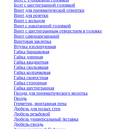
Болт с шестигранной головкой
Винт для пневматической отвертки
Винт для розетки
Винт с кольцом
Винт с накатанной головкой
Винт с шестигранным отверстием в головке
Винт самонарезающий
Винтовая заклепка
Втулка изолирующая
Гайка барашковая
Гайка длинная
Гайка квадратная
Гайка скользящая
Гайка колпачковая
Гайка скоростная
Гайка стопорная
Гайка шестигранная
Гвозди для пневматического молотка
Гвоздь
Герметик, монтажная пена
Дюбель для полых стен
Дюбель резьбовой
Дюбель универсальный /вставка
Дюбель-гвоздь