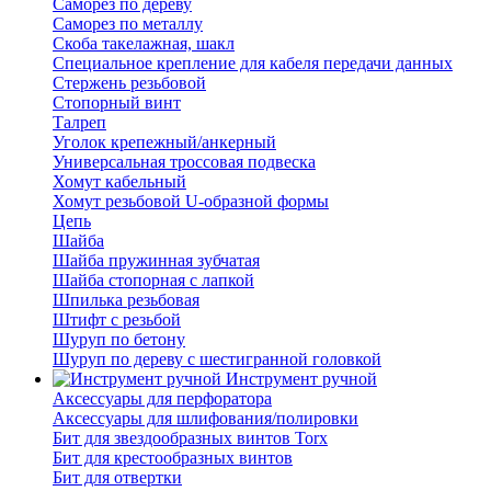
Саморез по дереву
Саморез по металлу
Скоба такелажная, шакл
Специальное крепление для кабеля передачи данных
Стержень резьбовой
Стопорный винт
Талреп
Уголок крепежный/анкерный
Универсальная троссовая подвеска
Хомут кабельный
Хомут резьбовой U-образной формы
Цепь
Шайба
Шайба пружинная зубчатая
Шайба стопорная с лапкой
Шпилька резьбовая
Штифт с резьбой
Шуруп по бетону
Шуруп по дереву с шестигранной головкой
Инструмент ручной
Аксессуары для перфоратора
Аксессуары для шлифования/полировки
Бит для звездообразных винтов Torx
Бит для крестообразных винтов
Бит для отвертки