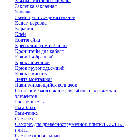
Зажим винтовой Гофмана
Заклепка закладная
Защелка
Звено цепи соединительное
Канат, веревка
Карабин
Клей
Контргайка
Крепление ремня / цепи
Кронштейн для кабеля
Крюк L-образный
Крюк анкерный
Крюк грузоподъемный
Крюк с винтом
Лента монтажная
Навинчивающийся колпачок
Основание монтажное для кабельных стяжек и
элементов
Растворитель
Рым-болт
Рым-гайка
Саморез
Саморез для древесностружечной плиты/ГСК/ГВЛ
плиты
Саморез кровельный