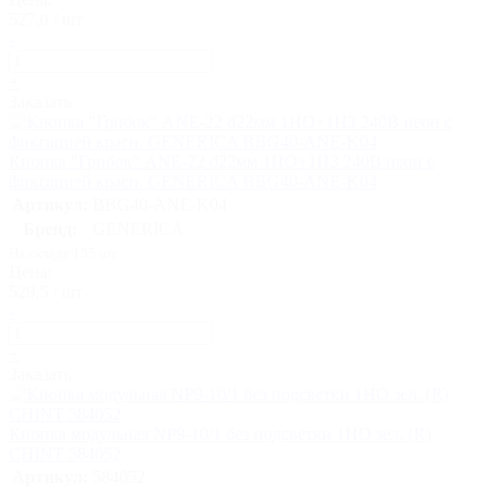
527,0 / шт
-
+
Заказать
Кнопка "Грибок" ANE-22 d22мм 1НО+1НЗ 240В неон с
фиксацией красн. GENERICA BBG40-ANE-K04
Артикул:
BBG40-ANE-K04
Бренд:
GENERICA
На складе 135 шт
Цена:
529,5 / шт
-
+
Заказать
Кнопка модульная NP9-10/1 без подсветки 1НО зел. (R)
CHINT 584052
Артикул:
584052