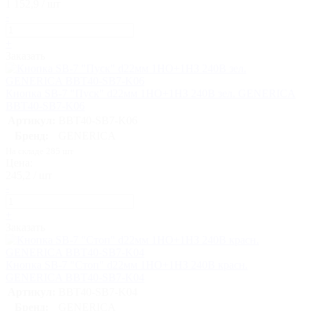
1 152,9 / шт
-
+
Заказать
Кнопка SВ-7 "Пуск" d22мм 1НО+1НЗ 240В зел. GENERICA
BBT40-SB7-K06
Артикул:
BBT40-SB7-K06
Бренд:
GENERICA
На складе 285 шт
Цена:
245,2 / шт
-
+
Заказать
Кнопка SВ-7 "Стоп" d22мм 1НО+1НЗ 240В красн.
GENERICA BBT40-SB7-K04
Артикул:
BBT40-SB7-K04
Бренд:
GENERICA