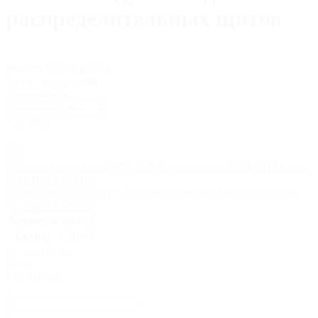
распределительных щитов
Фильтр
Сортировка
Кол-во товаров:
49
Сортировать по
×
Кнопка модульная NP9-22/2 без подсветки 2НО+2НЗ красн.
(R) CHINT 584105
Артикул:
584105
Бренд:
CHINT
На складе 21 шт
Цена:
1 076,0 / шт
-
+