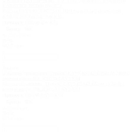
Кнопка LAY5-BW8465 "I-O" 1НО сдвоенная с подсветкой
KARAT IEK BBD40-BW-K51
Артикул:
BBD40-BW-K51
Бренд:
IEK
На складе 133 шт
Цена:
602,7 / шт
-
+
Заказать
Кнопка управления "Грибок" LAY5-BS142 d22мм 1р 240В с
ключом красн. IEK BBG50-LAY5-K04
Артикул:
BBG50-LAY5-K04
Бренд:
IEK
На складе 5 шт
Цена:
677,1 / шт
-