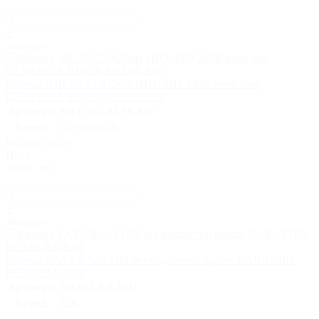
-
+
Заказать
Кнопка ABLFS-22 d22мм 1НО+1НЗ 240В неон син.
GENERICA BBT30-ABLFS-K07
Артикул:
BBT30-ABLFS-K07
Бренд:
GENERICA
На складе 26 шт
Цена:
370,9 / шт
-
+
Заказать
Кнопка LAY5-BA42 1НЗ без подсветки красн. KARAT IEK
BBT61-BA-K04
Артикул:
BBT61-BA-K04
Бренд:
IEK
На складе 304 шт