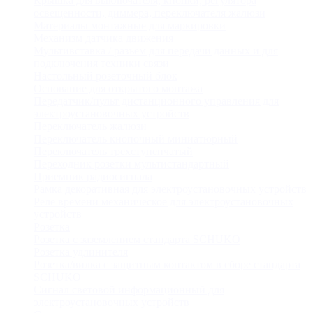
Крышка для выключателя, кнопки, регулятора
освещенности, диммера, переключателя жалюзи
Материалы монтажные для маркировки
Механизм датчика движения
Мультивставка / разъем для передачи данных и для
подключения техники связи
Настольный розеточный блок
Основание для открытого монтажа
Передатчик/пульт дистанционного управления для
электроустановочных устройств
Переключатель жалюзи
Переключатель кнопочный миниатюрный
Переключатель трехступенчатый
Переходник розетки мультистандартный
Приемник радиосигнала
Рамка декоративная для электроустановочных устройств
Реле времени механическое для электроустановочных
устройств
Розетка
Розетка с заземлением стандарта SCHUKO
Розетка удлинителя
Розетка/вилка с защитным контактом в сборе стандарта
SCHUKO
Сигнал световой информационный для
электроустановочных устройств