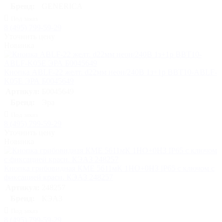
Бренд:
GENERICA
Под заказ
8 (495) 799-59-29
Уточнить цену
Новинка
Кнопка ABLF-22 желт. d22мм неон/240В 1з+1р BBT10-ABLF-
K05E ЭРА Б0045649
Артикул:
Б0045649
Бренд:
Эра
Под заказ
8 (495) 799-59-29
Уточнить цену
Новинка
Кнопка грибовидная КМЕ 5611мК 1НО+0НЗ IP65 с ключом с
фиксацией красн. КЭАЗ 248257
Артикул:
248257
Бренд:
КЭАЗ
Под заказ
8 (495) 799-59-29