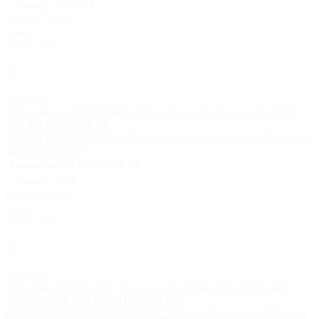
Бренд:
CHINT
На складе 12 шт
Цена:
537,4 / шт
-
+
Заказать
Кнопка LAY5-BW3461 1НО с подсветкой красн. KARAT IEK
BBT50-BW-K04
Артикул:
BBT50-BW-K04
Бренд:
IEK
На складе 68 шт
Цена:
560,0 / шт
-
+
Заказать
Кнопка APВВ-22N "Пуск-Стоп" d22мм 1НО+1НЗ 240В неон