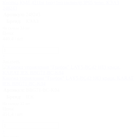
Кнопка КМЕ 4211м 1но+1нз цилиндр IP65 черн. КЭАЗ
248243
Артикул:
248243
Бренд:
КЭАЗ
На складе 33 шт
Цена:
440,4 / шт
-
+
Заказать
Кнопка управления "Грибок" LAY5-BC42 1НЗ красн. KARAT
IEK BBG71-BC-K04
Артикул:
BBG71-BC-K04
Бренд:
IEK
На складе 35 шт
Цена:
451,4 / шт
-
+