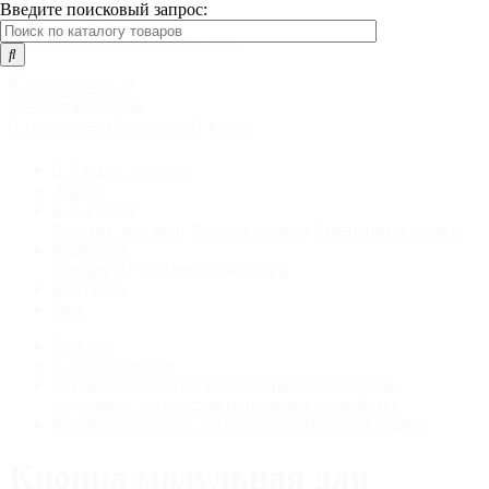
Введите поисковый запрос:
8 (495) 799-59-29
stil-electro@mail.ru
Позвонить
Кабинет
Меню
Каталог товаров
Акции
Как купить
Условия доставки
Условия оплаты
Гарантия на товары
Компания
Реквизиты
Отзывы о компании
Контакты
Еще
Главная
Каталог товаров
Устройства защиты, плавкие предохранители,
модульные устройства/монтажные устройства
Кнопка модульная для распределительных щитов
Кнопка модульная для