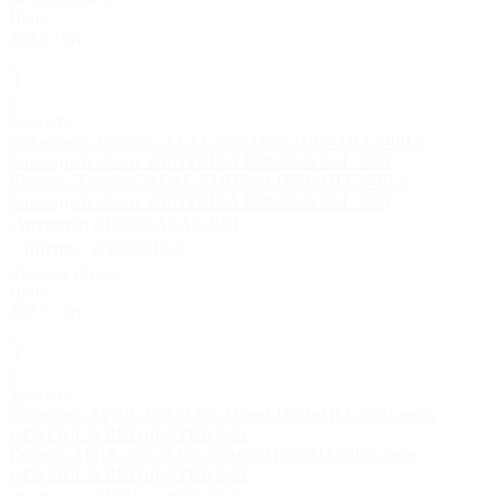
Цена:
396,5 / шт
-
+
Заказать
Кнопка "Грибок" AEAL-22 d22мм 1НО+1НЗ 240В с
фиксацией красн. GENERICA BBG60-AEAL-K04
Артикул:
BBG60-AEAL-K04
Бренд:
GENERICA
На складе 191 шт
Цена:
397,7 / шт
-
+
Заказать
Кнопка APВВ-22N "I-O" d22мм 1НО+1НЗ 240В неон
GENERICA BBD10-APBB-K51