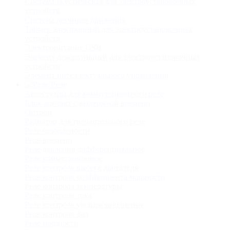
Система акустическая для электроустановочных
устройств
Система датчиков движения
Таймер электронный для электроустановочных
устройств
Электропитание USB
Элемент декоративный для электроустановочных
устройств
Элемент интеллектуального управления
Реле
Аксессуары для коммутационного реле
Блок-контакт с выдержкой времени
Оптрон
Радиатор для твердотельного реле
Реле безопасности
Реле времени
Реле давления дифференциальное
Реле коммутационное
Реле контроля выбега двигателя
Реле контроля коэффициента мощности
Реле контроля температуры
Реле контроля тока
Реле контроля уровня/заполнения
Реле контроля фаз
Реле мощности