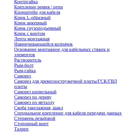
Контргайка
Крепление ремня / цепи
Кронштейн для кабеля
Крюк L-образный
Крюк анкерный
Крюк грузоподъемный
Крюк с винтом
Лента монтажная
Навинчивающийся колпачок
Основание монтажное для кабельных стяжек и
элементов
Растворитель
Рым-болт
Рым-гайка
Саморез
Саморез для древесностружечной плиты/ГСК/ГВЛ
плиты
Саморез кровельный
Саморез по дереву
Саморез по металлу
Скоба такелажная, шакл
Специальное крепление для кабеля передачи данных
Стержень резьбовой
Стопорный винт
Талреп