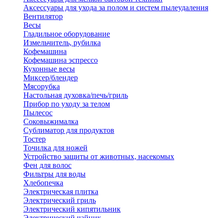
Аксессуары для ухода за полом и систем пылеудаления
Вентилятор
Весы
Гладильное оборудование
Измельчитель, рубилка
Кофемашина
Кофемашина эспрессо
Кухонные весы
Миксер/блендер
Мясорубка
Настольная духовка/печь/гриль
Прибор по уходу за телом
Пылесос
Соковыжималка
Сублиматор для продуктов
Тостер
Точилка для ножей
Устройство защиты от животных, насекомых
Фен для волос
Фильтры для воды
Хлебопечка
Электрическая плитка
Электрический гриль
Электрический кипятильник
Электрический чайник