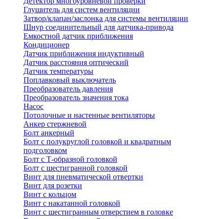
Детектор многоуровневой проверки
Глушитель для систем вентиляции
Затвор/клапан/заслонка для системы вентиляции
Шнур соединительный для датчика-привода
Емкостной датчик приближения
Кондиционер
Датчик приближения индуктивный
Датчик расстояния оптический
Датчик температуры
Поплавковый выключатель
Преобразователь давления
Преобразователь значения тока
Насос
Потолочные и настенные вентиляторы
Анкер стержневой
Болт анкерный
Болт с полукруглой головкой и квадратным
подголовком
Болт с Т-образной головкой
Болт с шестигранной головкой
Винт для пневматической отвертки
Винт для розетки
Винт с кольцом
Винт с накатанной головкой
Винт с шестигранным отверстием в головке