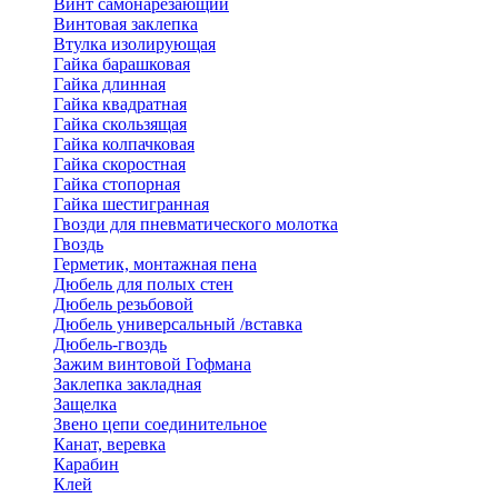
Винт самонарезающий
Винтовая заклепка
Втулка изолирующая
Гайка барашковая
Гайка длинная
Гайка квадратная
Гайка скользящая
Гайка колпачковая
Гайка скоростная
Гайка стопорная
Гайка шестигранная
Гвозди для пневматического молотка
Гвоздь
Герметик, монтажная пена
Дюбель для полых стен
Дюбель резьбовой
Дюбель универсальный /вставка
Дюбель-гвоздь
Зажим винтовой Гофмана
Заклепка закладная
Защелка
Звено цепи соединительное
Канат, веревка
Карабин
Клей