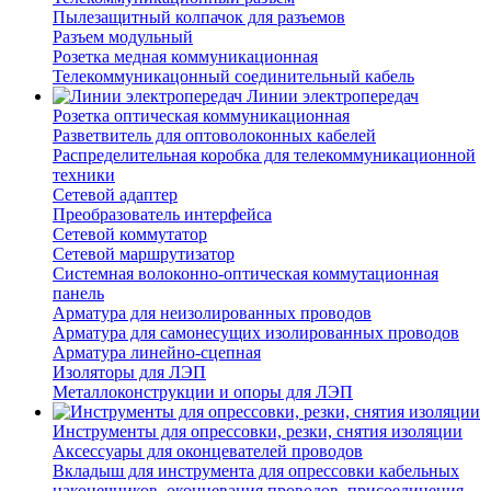
Пылезащитный колпачок для разъемов
Разъем модульный
Розетка медная коммуникационная
Телекоммуникацонный соединительный кабель
Линии электропередач
Розетка оптическая коммуникационная
Разветвитель для оптоволоконных кабелей
Распределительная коробка для телекоммуникационной
техники
Сетевой адаптер
Преобразователь интерфейса
Сетевой коммутатор
Сетевой маршрутизатор
Системная волоконно-оптическая коммутационная
панель
Арматура для неизолированных проводов
Арматура для самонесущих изолированных проводов
Арматура линейно-сцепная
Изоляторы для ЛЭП
Металлоконструкции и опоры для ЛЭП
Инструменты для опрессовки, резки, снятия изоляции
Аксессуары для оконцевателей проводов
Вкладыш для инструмента для опрессовки кабельных
наконечников, оконцевания проводов, присоединения