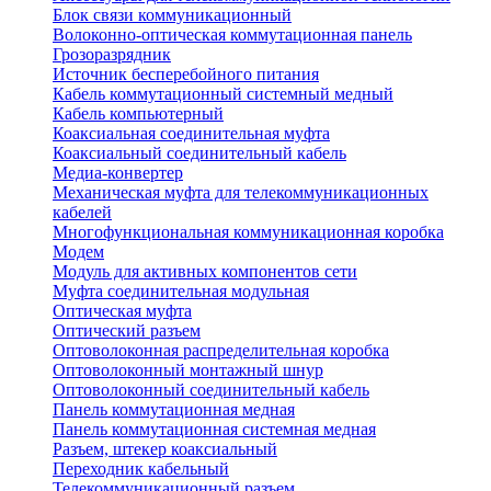
Блок связи коммуникационный
Волоконно-оптическая коммутационная панель
Грозоразрядник
Источник бесперебойного питания
Кабель коммутационный системный медный
Кабель компьютерный
Коаксиальная соединительная муфта
Коаксиальный соединительный кабель
Медиа-конвертер
Механическая муфта для телекоммуникационных
кабелей
Многофункциональная коммуникационная коробка
Модем
Модуль для активных компонентов сети
Муфта соединительная модульная
Оптическая муфта
Оптический разъем
Оптоволоконная распределительная коробка
Оптоволоконный монтажный шнур
Оптоволоконный соединительный кабель
Панель коммутационная медная
Панель коммутационная системная медная
Разъем, штекер коаксиальный
Переходник кабельный
Телекоммуникационный разъем