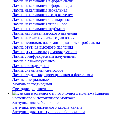
Лампа накаливания в форме свечи
Лампа накаливания в форме шара
Лампа накаливания зеркальная
Лампа накаливания с отражателем
Лампа накаливания стандартная
Лампа накаливания типа Globe
Лампа накаливания трубчатая
Лампа натриевая высокого давления
Лампа натриевая низкого давления
Лампа неоновая, иллюминационная, строб-лампа
Лампа ртутная высокого давления
Лампа ртутно-вольфрамовая дуговая
Лампа с инфракрасным излучением
Лампа с УФ-излучением
Лампа светодиодная
Лампа сигнальная светофора
Лампа студийная, проекционная и фотолампа
Лампы специальные
Модуль светодиодный
Светодиод одиночный
Каналы
настенного и потолочного монтажа
Заглушка для кабель-канала
Заглушка для настенного кабель-канала
Заглушка для плинтусного кабель-канала