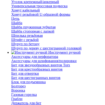
Уголок крепежный/анкерный
Универсальная троссовая подвеска
Хомут кабельный
Хомут резьбовой U-образной формы
Цепь
Шайба
Шайба пружинная зубчатая
Шайба стопорная с лапкой
Шпилька резьбовая
Штифт с резьбой
Шуруп по бетону
Шуруп по дереву с шестигранной головкой
Инструмент ручной
Аксессуары для перфоратора
Аксессуары для шлифования/полировки
Бит для звездообразных винтов Torx
Бит для крестообразных винтов
Бит для отвертки
Бит для шестигранных винтов
Блок для подъемника
Болторез
Воронка
Газовая горелка
Грабли
Держатель для бит