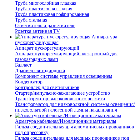
Труба многослойная гладкая
Труба пластиковая гладкая
Труба пластиковая гофрированная
Труба стальная
Ответвитель и разветвитель
Розетка антенная TV
Аппаратура
пускорегулирующая
Аппарат пускорегулирующий
Аппарат пускорегулирующий электронный для
газоразрядных ламп
Балласт
Драйвер светодиодный
Компонент системы управления освещением
Конденсатор
Контроллер для светильников
Стартер/импульсно-зажигающее устройство
Трансформатор высоковольтного розжига
Трансформатор для низковольтной системы освещения/
низковольтной галогенной лампы накаливания
Арматура кабельная/Изоляционные материалы
Гильза соединительная для алюминиевых проводников
под опрессовку
Гильза соединительная для медных проводников под