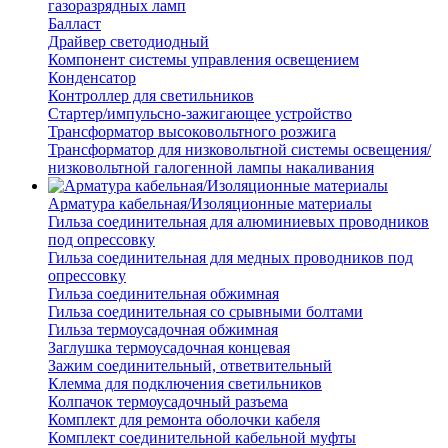
газоразрядных ламп
Балласт
Драйвер светодиодный
Компонент системы управления освещением
Конденсатор
Контроллер для светильников
Стартер/импульсно-зажигающее устройство
Трансформатор высоковольтного розжига
Трансформатор для низковольтной системы освещения/
низковольтной галогенной лампы накаливания
Арматура кабельная/Изоляционные материалы
Гильза соединительная для алюминиевых проводников
под опрессовку
Гильза соединительная для медных проводников под
опрессовку
Гильза соединительная обжимная
Гильза соединительная со срывными болтами
Гильза термоусадочная обжимная
Заглушка термоусадочная концевая
Зажим соединительный, ответвительный
Клемма для подключения светильников
Колпачок термоусадочный разъема
Комплект для ремонта оболочки кабеля
Комплект соединительной кабельной муфты