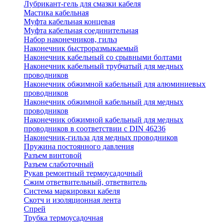
Лубрикант-гель для смазки кабеля
Мастика кабельная
Муфта кабельная концевая
Муфта кабельная соединительная
Набор наконечников, гильз
Наконечник быстроразмыкаемый
Наконечник кабельный со срывными болтами
Наконечник кабельный трубчатый для медных
проводников
Наконечник обжимной кабельный для алюминиевых
проводников
Наконечник обжимной кабельный для медных
проводников
Наконечник обжимной кабельный для медных
проводников в соответствии с DIN 46236
Наконечник-гильза для медных проводников
Пружина постоянного давления
Разъем винтовой
Разъем слаботочный
Рукав ремонтный термоусадочный
Сжим ответвительный, ответвитель
Система маркировки кабеля
Скотч и изоляционная лента
Спрей
Трубка термоусадочная