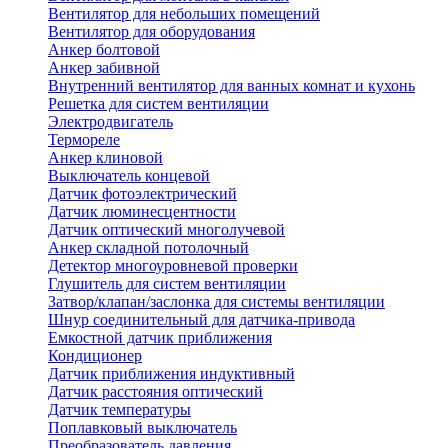
Вентилятор для небольших помещений
Вентилятор для оборудования
Анкер болтовой
Анкер забивной
Внутренний вентилятор для ванных комнат и кухонь
Решетка для систем вентиляции
Электродвигатель
Термореле
Анкер клиновой
Выключатель концевой
Датчик фотоэлектрический
Датчик люминесцентности
Датчик оптический многолучевой
Анкер складной потолочный
Детектор многоуровневой проверки
Глушитель для систем вентиляции
Затвор/клапан/заслонка для системы вентиляции
Шнур соединительный для датчика-привода
Емкостной датчик приближения
Кондиционер
Датчик приближения индуктивный
Датчик расстояния оптический
Датчик температуры
Поплавковый выключатель
Преобразователь давления