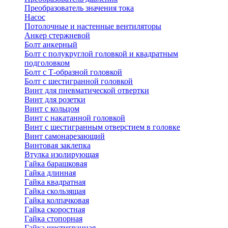
Преобразователь значения тока
Насос
Потолочные и настенные вентиляторы
Анкер стержневой
Болт анкерный
Болт с полукруглой головкой и квадратным
подголовком
Болт с Т-образной головкой
Болт с шестигранной головкой
Винт для пневматической отвертки
Винт для розетки
Винт с кольцом
Винт с накатанной головкой
Винт с шестигранным отверстием в головке
Винт самонарезающий
Винтовая заклепка
Втулка изолирующая
Гайка барашковая
Гайка длинная
Гайка квадратная
Гайка скользящая
Гайка колпачковая
Гайка скоростная
Гайка стопорная
Гайка шестигранная