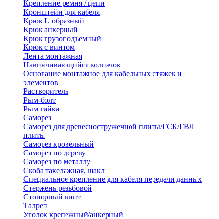
Крепление ремня / цепи
Кронштейн для кабеля
Крюк L-образный
Крюк анкерный
Крюк грузоподъемный
Крюк с винтом
Лента монтажная
Навинчивающийся колпачок
Основание монтажное для кабельных стяжек и
элементов
Растворитель
Рым-болт
Рым-гайка
Саморез
Саморез для древесностружечной плиты/ГСК/ГВЛ
плиты
Саморез кровельный
Саморез по дереву
Саморез по металлу
Скоба такелажная, шакл
Специальное крепление для кабеля передачи данных
Стержень резьбовой
Стопорный винт
Талреп
Уголок крепежный/анкерный