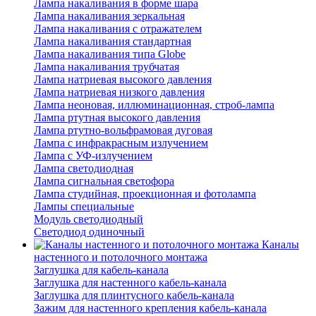
Лампа накаливания в форме шара
Лампа накаливания зеркальная
Лампа накаливания с отражателем
Лампа накаливания стандартная
Лампа накаливания типа Globe
Лампа накаливания трубчатая
Лампа натриевая высокого давления
Лампа натриевая низкого давления
Лампа неоновая, иллюминационная, строб-лампа
Лампа ртутная высокого давления
Лампа ртутно-вольфрамовая дуговая
Лампа с инфракрасным излучением
Лампа с УФ-излучением
Лампа светодиодная
Лампа сигнальная светофора
Лампа студийная, проекционная и фотолампа
Лампы специальные
Модуль светодиодный
Светодиод одиночный
Каналы
настенного и потолочного монтажа
Заглушка для кабель-канала
Заглушка для настенного кабель-канала
Заглушка для плинтусного кабель-канала
Зажим для настенного крепления кабель-канала