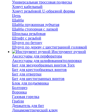
Универсальная троссовая подвеска
Хомут кабельный
Хомут резьбовой U-образной формы
Цепь
Шайба
Шайба пружинная зубчатая
Шайба стопорная с лапкой
Шпилька резьбовая
Штифт с резьбой
Шуруп по бетону
Шуруп по дереву с шестигранной головкой
Инструмент ручной
Аксессуары для перфоратора
Аксессуары для шлифования/полировки
Бит для звездообразных винтов Torx
Бит для крестообразных винтов
Бит для отвертки
Бит для шестигранных винтов
Блок для подъемника
Болторез
Воронка
Газовая горелка
Грабли
Держатель для бит
Динамометрический ключ