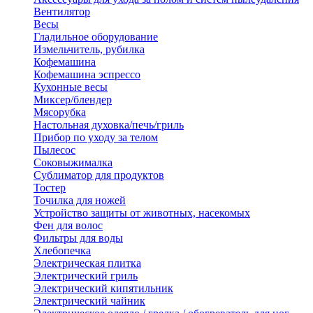
Вентилятор
Весы
Гладильное оборудование
Измельчитель, рубилка
Кофемашина
Кофемашина эспрессо
Кухонные весы
Миксер/блендер
Мясорубка
Настольная духовка/печь/гриль
Прибор по уходу за телом
Пылесос
Соковыжималка
Сублиматор для продуктов
Тостер
Точилка для ножей
Устройство защиты от животных, насекомых
Фен для волос
Фильтры для воды
Хлебопечка
Электрическая плитка
Электрический гриль
Электрический кипятильник
Электрический чайник