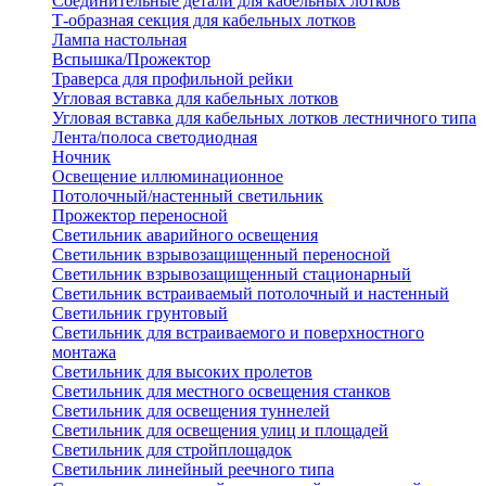
Соединительные детали для кабельных лотков
Т-образная секция для кабельных лотков
Лампа настольная
Вспышка/Прожектор
Траверса для профильной рейки
Угловая вставка для кабельных лотков
Угловая вставка для кабельных лотков лестничного типа
Лента/полоса светодиодная
Ночник
Освещение иллюминационное
Потолочный/настенный светильник
Прожектор переносной
Светильник аварийного освещения
Светильник взрывозащищенный переносной
Светильник взрывозащищенный стационарный
Светильник встраиваемый потолочный и настенный
Светильник грунтовый
Светильник для встраиваемого и поверхностного
монтажа
Светильник для высоких пролетов
Светильник для местного освещения станков
Светильник для освещения туннелей
Светильник для освещения улиц и площадей
Светильник для стройплощадок
Светильник линейный реечного типа