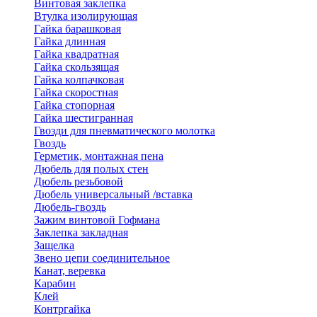
Винтовая заклепка
Втулка изолирующая
Гайка барашковая
Гайка длинная
Гайка квадратная
Гайка скользящая
Гайка колпачковая
Гайка скоростная
Гайка стопорная
Гайка шестигранная
Гвозди для пневматического молотка
Гвоздь
Герметик, монтажная пена
Дюбель для полых стен
Дюбель резьбовой
Дюбель универсальный /вставка
Дюбель-гвоздь
Зажим винтовой Гофмана
Заклепка закладная
Защелка
Звено цепи соединительное
Канат, веревка
Карабин
Клей
Контргайка