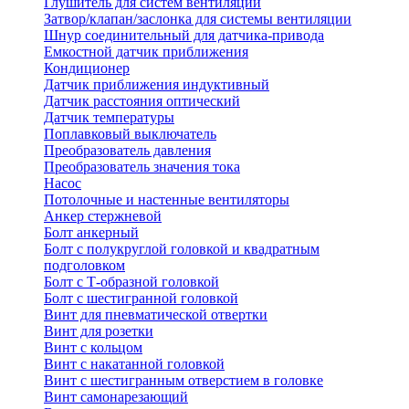
Глушитель для систем вентиляции
Затвор/клапан/заслонка для системы вентиляции
Шнур соединительный для датчика-привода
Емкостной датчик приближения
Кондиционер
Датчик приближения индуктивный
Датчик расстояния оптический
Датчик температуры
Поплавковый выключатель
Преобразователь давления
Преобразователь значения тока
Насос
Потолочные и настенные вентиляторы
Анкер стержневой
Болт анкерный
Болт с полукруглой головкой и квадратным
подголовком
Болт с Т-образной головкой
Болт с шестигранной головкой
Винт для пневматической отвертки
Винт для розетки
Винт с кольцом
Винт с накатанной головкой
Винт с шестигранным отверстием в головке
Винт самонарезающий