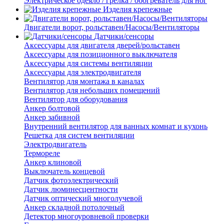
Электрическое одеяло / грелка / обогреватель для ног
Изделия крепежные
Двигатели ворот, рольставен/Насосы/Вентиляторы
Датчики/сенсоры
Аксессуары для двигателя дверей/рольставен
Аксессуары для позиционного выключателя
Аксессуары для системы вентиляции
Аксессуары для электродвигателя
Вентилятор для монтажа в каналах
Вентилятор для небольших помещений
Вентилятор для оборудования
Анкер болтовой
Анкер забивной
Внутренний вентилятор для ванных комнат и кухонь
Решетка для систем вентиляции
Электродвигатель
Термореле
Анкер клиновой
Выключатель концевой
Датчик фотоэлектрический
Датчик люминесцентности
Датчик оптический многолучевой
Анкер складной потолочный
Детектор многоуровневой проверки