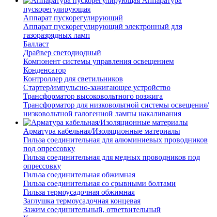
Аппаратура
пускорегулирующая
Аппарат пускорегулирующий
Аппарат пускорегулирующий электронный для
газоразрядных ламп
Балласт
Драйвер светодиодный
Компонент системы управления освещением
Конденсатор
Контроллер для светильников
Стартер/импульсно-зажигающее устройство
Трансформатор высоковольтного розжига
Трансформатор для низковольтной системы освещения/
низковольтной галогенной лампы накаливания
Арматура кабельная/Изоляционные материалы
Гильза соединительная для алюминиевых проводников
под опрессовку
Гильза соединительная для медных проводников под
опрессовку
Гильза соединительная обжимная
Гильза соединительная со срывными болтами
Гильза термоусадочная обжимная
Заглушка термоусадочная концевая
Зажим соединительный, ответвительный