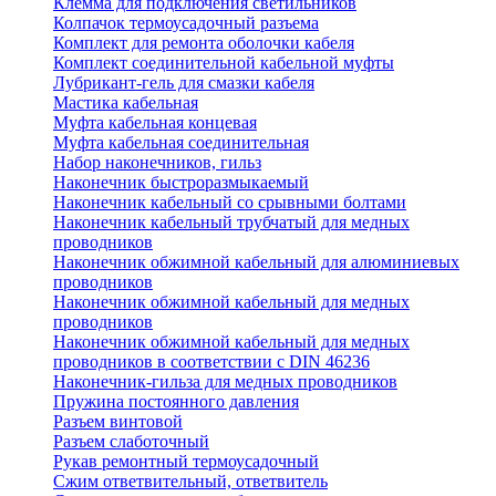
Клемма для подключения светильников
Колпачок термоусадочный разъема
Комплект для ремонта оболочки кабеля
Комплект соединительной кабельной муфты
Лубрикант-гель для смазки кабеля
Мастика кабельная
Муфта кабельная концевая
Муфта кабельная соединительная
Набор наконечников, гильз
Наконечник быстроразмыкаемый
Наконечник кабельный со срывными болтами
Наконечник кабельный трубчатый для медных
проводников
Наконечник обжимной кабельный для алюминиевых
проводников
Наконечник обжимной кабельный для медных
проводников
Наконечник обжимной кабельный для медных
проводников в соответствии с DIN 46236
Наконечник-гильза для медных проводников
Пружина постоянного давления
Разъем винтовой
Разъем слаботочный
Рукав ремонтный термоусадочный
Сжим ответвительный, ответвитель