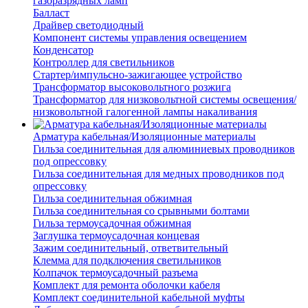
газоразрядных ламп
Балласт
Драйвер светодиодный
Компонент системы управления освещением
Конденсатор
Контроллер для светильников
Стартер/импульсно-зажигающее устройство
Трансформатор высоковольтного розжига
Трансформатор для низковольтной системы освещения/
низковольтной галогенной лампы накаливания
Арматура кабельная/Изоляционные материалы
Гильза соединительная для алюминиевых проводников
под опрессовку
Гильза соединительная для медных проводников под
опрессовку
Гильза соединительная обжимная
Гильза соединительная со срывными болтами
Гильза термоусадочная обжимная
Заглушка термоусадочная концевая
Зажим соединительный, ответвительный
Клемма для подключения светильников
Колпачок термоусадочный разъема
Комплект для ремонта оболочки кабеля
Комплект соединительной кабельной муфты