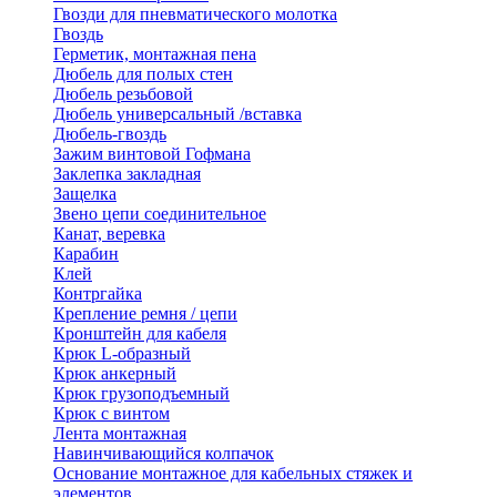
Гвозди для пневматического молотка
Гвоздь
Герметик, монтажная пена
Дюбель для полых стен
Дюбель резьбовой
Дюбель универсальный /вставка
Дюбель-гвоздь
Зажим винтовой Гофмана
Заклепка закладная
Защелка
Звено цепи соединительное
Канат, веревка
Карабин
Клей
Контргайка
Крепление ремня / цепи
Кронштейн для кабеля
Крюк L-образный
Крюк анкерный
Крюк грузоподъемный
Крюк с винтом
Лента монтажная
Навинчивающийся колпачок
Основание монтажное для кабельных стяжек и
элементов