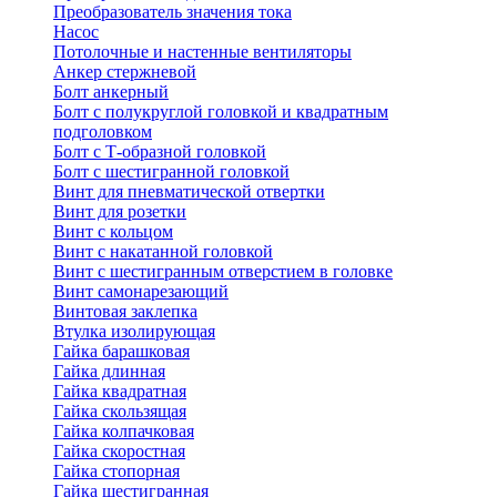
Преобразователь значения тока
Насос
Потолочные и настенные вентиляторы
Анкер стержневой
Болт анкерный
Болт с полукруглой головкой и квадратным
подголовком
Болт с Т-образной головкой
Болт с шестигранной головкой
Винт для пневматической отвертки
Винт для розетки
Винт с кольцом
Винт с накатанной головкой
Винт с шестигранным отверстием в головке
Винт самонарезающий
Винтовая заклепка
Втулка изолирующая
Гайка барашковая
Гайка длинная
Гайка квадратная
Гайка скользящая
Гайка колпачковая
Гайка скоростная
Гайка стопорная
Гайка шестигранная