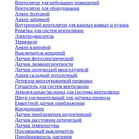
Вентилятор для небольших помещений
Вентилятор для оборудования
Анкер болтовой
Анкер забивной
Внутренний вентилятор для ванных комнат и кухонь
Решетка для систем вентиляции
Электродвигатель
Термореле
Анкер клиновой
Выключатель концевой
Датчик фотоэлектрический
Датчик люминесцентности
Датчик оптический многолучевой
Анкер складной потолочный
Детектор многоуровневой проверки
Глушитель для систем вентиляции
Затвор/клапан/заслонка для системы вентиляции
Шнур соединительный для датчика-привода
Емкостной датчик приближения
Кондиционер
Датчик приближения индуктивный
Датчик расстояния оптический
Датчик температуры
Поплавковый выключатель
Преобразователь давления