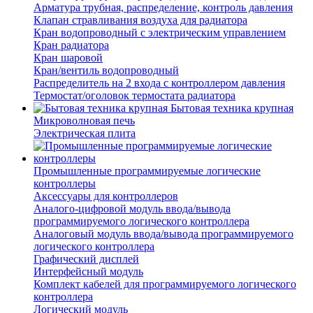
Арматура трубная, распределение, контроль давления
Клапан стравливания воздуха для радиатора
Кран водопроводный с электрическим управлением
Кран радиатора
Кран шаровой
Кран/вентиль водопроводный
Распределитель на 2 входа с контроллером давления
Термостат/оголовок термостата радиатора
Бытовая техника крупная
Микроволновая печь
Электрическая плита
Промышленные программируемые логические
контроллеры
Аксессуары для контроллеров
Аналого-цифровой модуль ввода/вывода
программируемого логического контроллера
Аналоговый модуль ввода/вывода программируемого
логического контроллера
Графический дисплей
Интерфейсный модуль
Комплект кабелей для программируемого логического
контроллера
Логический модуль