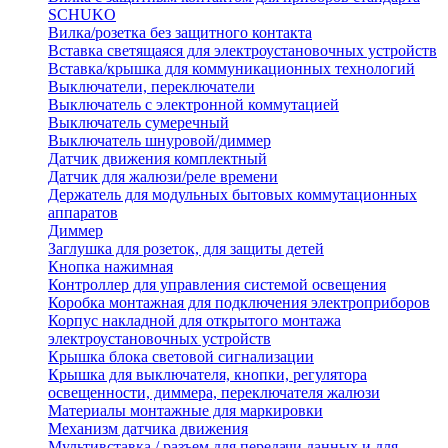
SCHUKO
Вилка/розетка без защитного контакта
Вставка светящаяся для электроустановочных устройств
Вставка/крышка для коммуникационных технологий
Выключатели, переключатели
Выключатель с электронной коммутацией
Выключатель сумеречный
Выключатель шнуровой/диммер
Датчик движения комплектный
Датчик для жалюзи/реле времени
Держатель для модульных бытовых коммутационных
аппаратов
Диммер
Заглушка для розеток, для защиты детей
Кнопка нажимная
Контроллер для управления системой освещения
Коробка монтажная для подключения электроприборов
Корпус накладной для открытого монтажа
электроустановочных устройств
Крышка блока световой сигнализации
Крышка для выключателя, кнопки, регулятора
освещенности, диммера, переключателя жалюзи
Материалы монтажные для маркировки
Механизм датчика движения
Мультивставка / разъем для передачи данных и для