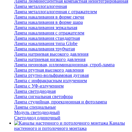
Лампа люминесцентная компактная неинтегрированная
Лампа металлогалогенная
Лампа металлогалогенная с отражателем
Лампа накаливания в форме свечи
Лампа накаливания в форме шара
Лампа накаливания зеркальная
Лампа накаливания с отражателем
Лампа накаливания стандартная
Лампа накаливания типа Globe
Лампа накаливания трубчатая
Лампа натриевая высокого давления
Лампа натриевая низкого давления
Лампа неоновая, иллюминационная, строб-лампа
Лампа ртутная высокого давления
Лампа ртутно-вольфрамовая дуговая
Лампа с инфракрасным излучением
Лампа с УФ-излучением
Лампа светодиодная
Лампа сигнальная светофора
Лампа студийная, проекционная и фотолампа
Лампы специальные
Модуль светодиодный
Светодиод одиночный
Каналы
настенного и потолочного монтажа