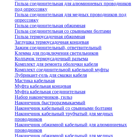
Гильза соединительная для алюминиевых проводников
под опрессовку
Гильза соединительная для медных проводников под
опрессовку
Гильза соединительная обжимная
Гильза соединительная со срывными болтами
Гильза термоусадочная обжимная
Заглушка термоусадочная концевая
Зажим соединительный, ответвительный
Клемма для подключения светильников
Колпачок термоусадочный разъема
Комплект для ремонта оболочки кабеля
Комплект соединительной кабельной муфты
Лубрикант-гель для смазки кабеля
Мастика кабельная
Муфта кабельная концевая
Муфта кабельная соединительная
Набор наконечников, гильз
Наконечник быстроразмыкаемый
Наконечник кабельный со срывными болтами
Наконечник кабельный трубчатый для медных
проводников
Наконечник обжимной кабельный для алюминиевых
проводников
Наконечник обжимной кабельный для медных