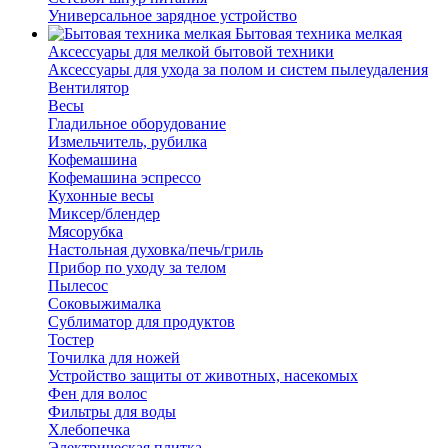
Универсальное зарядное устройство
Бытовая техника мелкая
Аксессуары для мелкой бытовой техники
Аксессуары для ухода за полом и систем пылеудаления
Вентилятор
Весы
Гладильное оборудование
Измельчитель, рубилка
Кофемашина
Кофемашина эспрессо
Кухонные весы
Миксер/блендер
Мясорубка
Настольная духовка/печь/гриль
Прибор по уходу за телом
Пылесос
Соковыжималка
Сублиматор для продуктов
Тостер
Точилка для ножей
Устройство защиты от животных, насекомых
Фен для волос
Фильтры для воды
Хлебопечка
Электрическая плитка