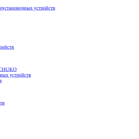
роустановочных устройств
ройств
а SCHUKO
ных устройств
в
тв