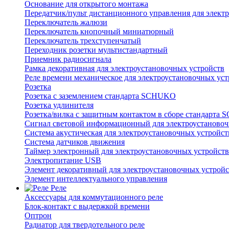
Основание для открытого монтажа
Передатчик/пульт дистанционного управления для элект
Переключатель жалюзи
Переключатель кнопочный миниатюрный
Переключатель трехступенчатый
Переходник розетки мультистандартный
Приемник радиосигнала
Рамка декоративная для электроустановочных устройств
Реле времени механическое для электроустановочных уст
Розетка
Розетка с заземлением стандарта SCHUKO
Розетка удлинителя
Розетка/вилка с защитным контактом в сборе стандарт
Сигнал световой информационный для электроустановоч
Система акустическая для электроустановочных устройст
Система датчиков движения
Таймер электронный для электроустановочных устройств
Электропитание USB
Элемент декоративный для электроустановочных устройс
Элемент интеллектуального управления
Реле
Аксессуары для коммутационного реле
Блок-контакт с выдержкой времени
Оптрон
Радиатор для твердотельного реле