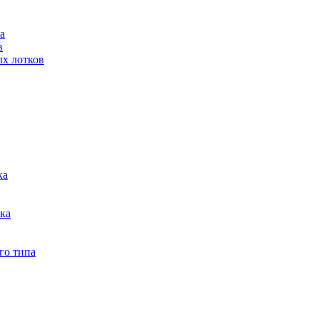
а
в
ых лотков
ка
тка
го типа