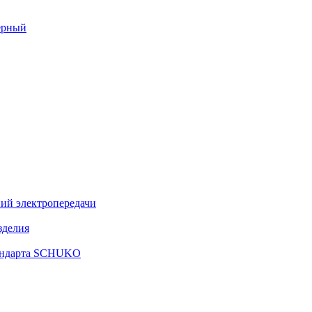
ерный
ий электропередачи
зделия
тандарта SCHUKO