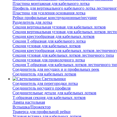
Пластина монтажная для кабельного лотка
Профиль для вертикального кабельного лотка лестничног
Пластина для усиления основания лотка
Рейки профильные конструкционные/несущие
Разделитель для лотка
Секция вертикальная угловая для кабельных лотков
Секция вертикальная угловая для кабельных лотков лест
Секция крестообразная для кабельных лотков
Секция Т-образная для кабельного лотка
Секция угловая для кабельных лотков
Секция крестообразная для кабельных лотков лестничног
Секция угловая для кабельных лотков лестничного типа
Секция угловая для проволочного лотка
Секция Т-образная для кабельных лотков лестничного ти
Соединитель для несущих и и профильных реек
Соединитель для кабельных лотков
Светильники
Соединитель для перегородки лотка
Соединитель несущего профиля
Соединительные детали для кабельных лотков
Т-образная секция для кабельных лотков
Лампа настольная
Вспышка/Прожектор
Траверса для профильной рейки
Угловая вставка для кабельных лотков