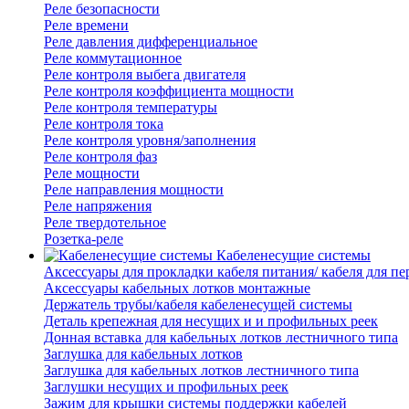
Реле безопасности
Реле времени
Реле давления дифференциальное
Реле коммутационное
Реле контроля выбега двигателя
Реле контроля коэффициента мощности
Реле контроля температуры
Реле контроля тока
Реле контроля уровня/заполнения
Реле контроля фаз
Реле мощности
Реле направления мощности
Реле напряжения
Реле твердотельное
Розетка-реле
Кабеленесущие системы
Аксессуары для прокладки кабеля питания/ кабеля для п
Аксессуары кабельных лотков монтажные
Держатель трубы/кабеля кабеленесущей системы
Деталь крепежная для несущих и и профильных реек
Донная вставка для кабельных лотков лестничного типа
Заглушка для кабельных лотков
Заглушка для кабельных лотков лестничного типа
Заглушки несущих и профильных реек
Зажим для крышки системы поддержки кабелей