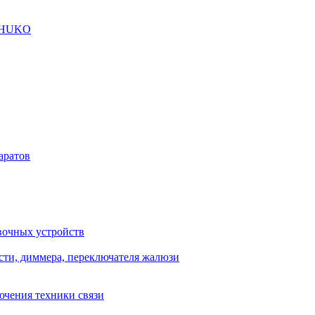
SCHUKO
аратов
вочных устройств
сти, диммера, переключателя жалюзи
ючения техники связи