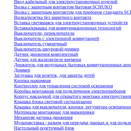
Ввод кабельный для электроустановочных изделий
Вилка с защитным контактом бытовая SCHUKO
Вилка с защитным контактом для приборов стандарта 
Вилка/розетка без защитного контакта
Вставка светящаяся для электроустановочных устройств
Вставка/крышка для коммуникационных технологий
Выключатели, переключатели
Выключатель с электронной коммутацией
Выключатель сумеречный
Выключатель шнуровой/диммер
Датчик движения комплектный
Датчик для жалюзи/реле времени
Держатель для модульных бытовых коммутационных апп
Диммер
Заглушка для розеток, для защиты детей
Кнопка нажимная
Контроллер для управления системой освещения
Коробка монтажная для подключения электроприборов
Корпус накладной для открытого монтажа электроустано
Крышка блока световой сигнализации
Крышка для выключателя, кнопки, регулятора освещенно
Материалы монтажные для маркировки
Механизм датчика движения
Мультивставка / разъем для передачи данных и для подкл
Настольный розеточный блок