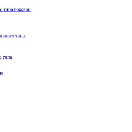
о типа боковой
ничного типа
о типа
па