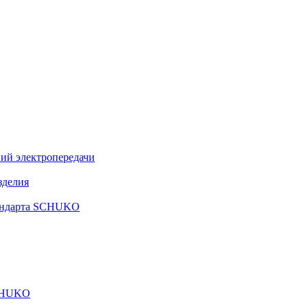
ий электропередачи
зделия
тандарта SCHUKO
SCHUKO