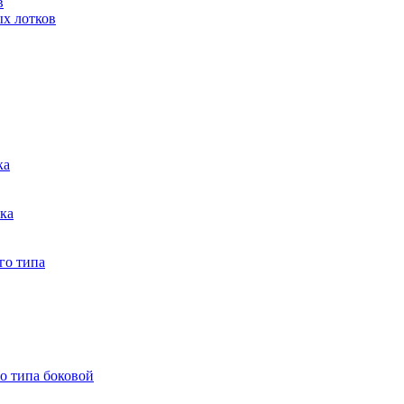
в
ых лотков
ка
тка
го типа
о типа боковой