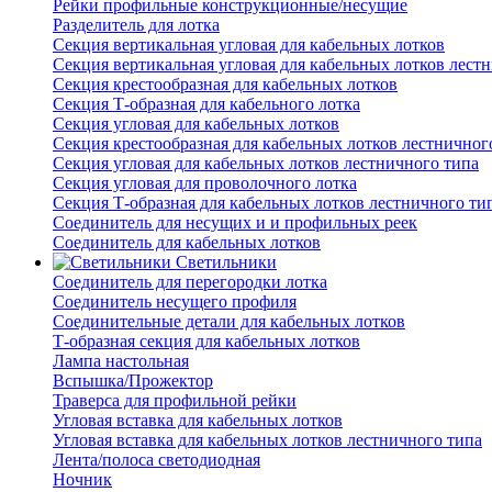
Рейки профильные конструкционные/несущие
Разделитель для лотка
Секция вертикальная угловая для кабельных лотков
Секция вертикальная угловая для кабельных лотков лест
Секция крестообразная для кабельных лотков
Секция Т-образная для кабельного лотка
Секция угловая для кабельных лотков
Секция крестообразная для кабельных лотков лестничног
Секция угловая для кабельных лотков лестничного типа
Секция угловая для проволочного лотка
Секция Т-образная для кабельных лотков лестничного ти
Соединитель для несущих и и профильных реек
Соединитель для кабельных лотков
Светильники
Соединитель для перегородки лотка
Соединитель несущего профиля
Соединительные детали для кабельных лотков
Т-образная секция для кабельных лотков
Лампа настольная
Вспышка/Прожектор
Траверса для профильной рейки
Угловая вставка для кабельных лотков
Угловая вставка для кабельных лотков лестничного типа
Лента/полоса светодиодная
Ночник