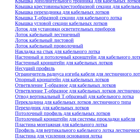
Крышка дополнительного тройника для кабельных лотко
Крышка крестовины/крестообразной секции для кабельн
Крышка переходника для кабельных лотков
Крышка Т-образной секции для кабельного лотка
Крышка угловой секции кабельных лотков
Лоток для установки осветительных приборов
Лоток кабельный лестничный
Лоток кабельный листовой
Лоток кабельный проволочный
Накладка на стык для кабельного лотка
Настенный и потолочный кронштейн для кабельного лот
Настенный кронштейн для кабельных лотков
Несущий профиль
Ограничитель радиуса изгиба кабеля для лестничного ло
Опорный кронштейн для кабельных лотков
Ответвление Т-образное для кабельных лотков
Ответвление Т-образное для кабельных лотков лестнично
Отвод вертикальный Т-образный для кабельного лотка
Перекладина для кабельных лотков лестничного типа
Переходник для кабельных лотков
Потолочный профиль для кабельных лотков
Потолочный кронштейн для системы прокладки кабеля
Пластина монтажная для кабельного лотка
Профиль для вертикального кабельного лотка лестничног
Пластина для усиления основания лотка