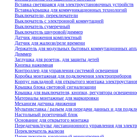
Вставка светящаяся для электроустановочных устройств
Вставка/крышка для коммуникационных технологий
Выключатели, переключатели
Выключатель с электронной коммутацией
Выключатель сумеречный
Выключатель шнуровой/диммер
Датчик движения комплектный
Датчик для жалюзи/реле времени
Держатель для модульных бытовых коммутационных апп
Диммер
Заглушка для розеток, для защиты детей
Кнопка нажимная
Контроллер для управления системой освещения
Коробка монтажная для подключения электроприборов
Корпус накладной для открытого монтажа электроустано
Крышка блока световой сигнализации
Крышка для выключателя, кнопки, регулятора освещенно
Материалы монтажные для маркировки
Механизм датчика движения
Мультивставка / разъем для передачи данных и для подкл
Настольный розеточный блок
Основание для открытого монтажа
Передатчик/пульт дистанционного управления для элект
Переключатель жалюзи
Переключатель кнопочный миниатюрный