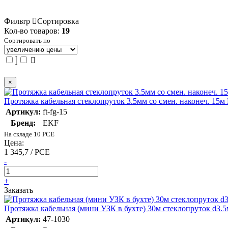
Фильтр
Сортировка
Кол-во товаров:
19
Сортировать по
×
Протяжка кабельная стеклопруток 3.5мм со смен. наконеч. 15м
Артикул:
ft-fg-15
Бренд:
EKF
На складе 10 PCE
Цена:
1 345,7 / PCE
-
+
Заказать
Протяжка кабельная (мини УЗК в бухте) 30м стеклопруток d3
Артикул:
47-1030