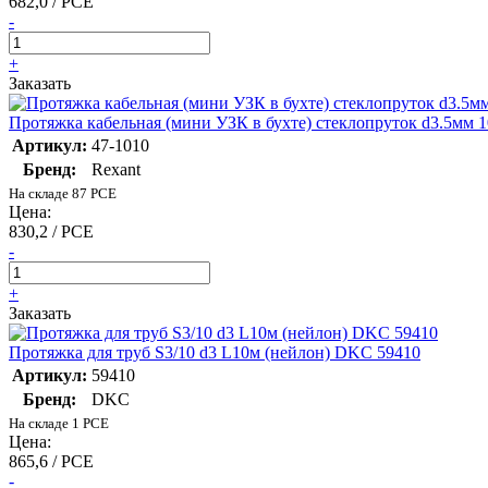
682,0 / PCE
-
+
Заказать
Протяжка кабельная (мини УЗК в бухте) стеклопруток d3.5мм 1
Артикул:
47-1010
Бренд:
Rexant
На складе 87 PCE
Цена:
830,2 / PCE
-
+
Заказать
Протяжка для труб S3/10 d3 L10м (нейлон) DKC 59410
Артикул:
59410
Бренд:
DKC
На складе 1 PCE
Цена:
865,6 / PCE
-