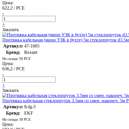
Цена:
622,2 / PCE
-
+
Заказать
Протяжка кабельная (мини УЗК в бухте) 5м стеклопруток d3.5м
Артикул:
47-1005
Бренд:
Rexant
На складе 58 PCE
Цена:
636,2 / PCE
-
+
Заказать
Протяжка кабельная стеклопруток 3.5мм со смен. наконеч. 5м P
Артикул:
ft-fg-5
Бренд:
EKF
На складе 38 PCE
Цена: