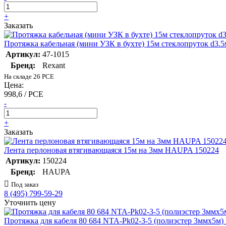
+
Заказать
Протяжка кабельная (мини УЗК в бухте) 15м стеклопруток d3
Артикул:
47-1015
Бренд:
Rexant
На складе 26 PCE
Цена:
998,6 / PCE
-
+
Заказать
Лента перлоновая втягивающаяся 15м на 3мм HAUPA 150224
Артикул:
150224
Бренд:
HAUPA
Под заказ
8 (495) 799-59-29
Уточнить цену
Протяжка для кабеля 80 684 NTA-Pk02-3-5 (полиэстер 3ммх5м) 