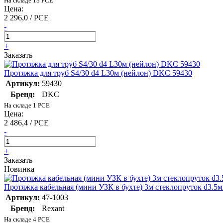
На складе 13 PCE
Цена:
2 296,0 / PCE
-
+
Заказать
Протяжка для труб S4/30 d4 L30м (нейлон) DKC 59430
Артикул:
59430
Бренд:
DKC
На складе 1 PCE
Цена:
2 486,4 / PCE
-
+
Заказать
Новинка
Протяжка кабельная (мини УЗК в бухте) 3м стеклопруток d3.5м
Артикул:
47-1003
Бренд:
Rexant
На складе 4 PCE