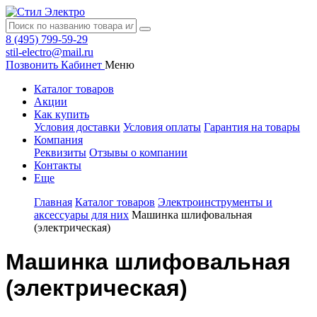
8 (495) 799-59-29
stil-electro@mail.ru
Позвонить
Кабинет
Меню
Каталог товаров
Акции
Как купить
Условия доставки
Условия оплаты
Гарантия на товары
Компания
Реквизиты
Отзывы о компании
Контакты
Еще
Главная
Каталог товаров
Электроинструменты и
аксессуары для них
Машинка шлифовальная
(электрическая)
Машинка шлифовальная
(электрическая)