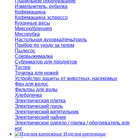
Гладильное оборудование
Измельчитель, рубилка
Кофемашина
Кофемашина эспрессо
Кухонные весы
Миксер/блендер
Мясорубка
Настольная духовка/печь/гриль
Прибор по уходу за телом
Пылесос
Соковыжималка
Сублиматор для продуктов
Тостер
Точилка для ножей
Устройство защиты от животных, насекомых
Фен для волос
Фильтры для воды
Хлебопечка
Электрическая плитка
Электрический гриль
Электрический кипятильник
Электрический чайник
Электрическое одеяло / грелка / обогреватель для
ног
Изделия крепежные