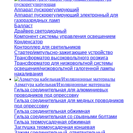
пускорегулирующая
Аппарат пускорегулирующий
Аппарат пускорегулирующий электронный для
газоразрядных ламп
Балласт
Драйвер светодиодный
Компонент системы управления освещением
Конденсатор
Контроллер для светильников
Стартер/импульсно-зажигающее устройство
Трансформатор высоковольтного розжига
Трансформатор для низковольтной системы
освещения/низковольтной галогенной лампы
накаливания
Арматура кабельная/Изоляционные материалы
Гильза соединительная для алюминиевых
проводников под опрессовку
Гильза соединительная для медных проводников
под опрессовку
Гильза соединительная обжимная
Гильза соединительная со срывными болтами
Гильза термоусадочная обжимная
Заглушка термоусадочная концевая
Зажим соединительный, ответвительный