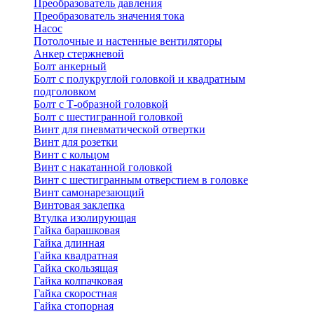
Преобразователь давления
Преобразователь значения тока
Насос
Потолочные и настенные вентиляторы
Анкер стержневой
Болт анкерный
Болт с полукруглой головкой и квадратным
подголовком
Болт с Т-образной головкой
Болт с шестигранной головкой
Винт для пневматической отвертки
Винт для розетки
Винт с кольцом
Винт с накатанной головкой
Винт с шестигранным отверстием в головке
Винт самонарезающий
Винтовая заклепка
Втулка изолирующая
Гайка барашковая
Гайка длинная
Гайка квадратная
Гайка скользящая
Гайка колпачковая
Гайка скоростная
Гайка стопорная