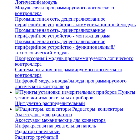
Логический модуль
Модуль связи программируемого логического
контроллера
Промышленная сеть, децентрализованное
периферийное устройство - коммуникационный модуль
Промышленная сеть, децентрализованное
периферийное устройство - монтажная рама
Промышленная сеть, децентрализованное
периферийное устройство - функциональный/
технологический модуль
Процессорный модуль программируемого логического
контроллера
Система питания программируемого логического
контроллера
Цифровой модуль ввода/вывода программируемого
логического контроллера
Пункты
установки измерительных приборов
Щит учетно-распределительный
Радиаторы, конвекторы
Аксессуары для радиатора
Аксессуары механические для конвектора
Инфракрасная нагревательная панель
Радиатор панельный
Радиатор трубчатый