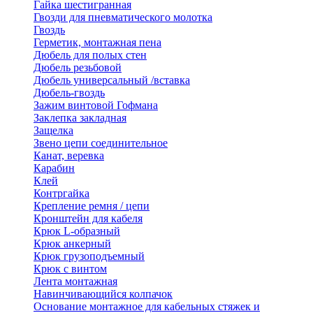
Гайка шестигранная
Гвозди для пневматического молотка
Гвоздь
Герметик, монтажная пена
Дюбель для полых стен
Дюбель резьбовой
Дюбель универсальный /вставка
Дюбель-гвоздь
Зажим винтовой Гофмана
Заклепка закладная
Защелка
Звено цепи соединительное
Канат, веревка
Карабин
Клей
Контргайка
Крепление ремня / цепи
Кронштейн для кабеля
Крюк L-образный
Крюк анкерный
Крюк грузоподъемный
Крюк с винтом
Лента монтажная
Навинчивающийся колпачок
Основание монтажное для кабельных стяжек и