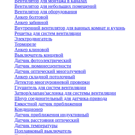
Вентилятор для монтажа в каналах
Вентилятор для небольших помещений
Вентилятор для оборудования
Анкер болтовой
Анкер забивной
Внутренний вентилятор для ванных комнат и кухонь
Решетка для систем вентиляции
Электродвигатель
Термореле
Анкер клиновой
Выключатель концевой
Датчик фотоэлектрический
Датчик люминесцентности
Датчик оптический многолучевой
Анкер складной потолочный
Детектор многоуровневой проверки
Глушитель для систем вентиляции
Затвор/клапан/заслонка для системы вентиляции
Шнур соединительный для датчика-привода
Емкостной датчик приближения
Кондиционер
Датчик приближения индуктивный
Датчик расстояния оптический
Датчик температуры
Поплавковый выключатель