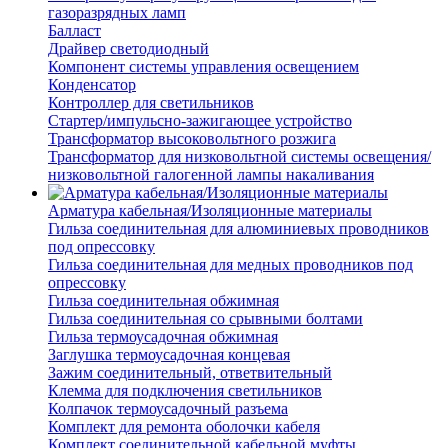
газоразрядных ламп
Балласт
Драйвер светодиодный
Компонент системы управления освещением
Конденсатор
Контроллер для светильников
Стартер/импульсно-зажигающее устройство
Трансформатор высоковольтного розжига
Трансформатор для низковольтной системы освещения/
низковольтной галогенной лампы накаливания
Арматура кабельная/Изоляционные материалы
Гильза соединительная для алюминиевых проводников
под опрессовку
Гильза соединительная для медных проводников под
опрессовку
Гильза соединительная обжимная
Гильза соединительная со срывными болтами
Гильза термоусадочная обжимная
Заглушка термоусадочная концевая
Зажим соединительный, ответвительный
Клемма для подключения светильников
Колпачок термоусадочный разъема
Комплект для ремонта оболочки кабеля
Комплект соединительной кабельной муфты