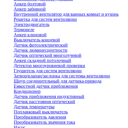
Анкер болтовой
Анкер забивной
Внутренний вентилятор для ванных комнат и кухонь
Решетка для систем вентиляции
Электродвигатель
Термореле
Анкер клиновой
Выключатель концевой
Датчик фотоэлектрический
Датчик люминесцентности
Датчик оптический многолучевой
Анкер складной потолочный
Детектор многоуровневой проверки
Глушитель для систем вентиляции
Затвор/клапан/заслонка для системы вентиляции
Шнур соединительный для датчика-привода
Емкостной датчик приближения
Кондиционер
Датчик приближения индуктивный
Датчик расстояния оптический
Датчик температуры
Поплавковый выключатель
Преобразователь давления
Преобразователь значения тока
Насос