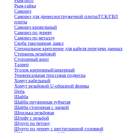
Рым-болт
Рым-гайка
Саморез
Саморез для древесностружечной плиты/ГСК/ГВЛ
плиты
Саморез кровельный
Саморез по дереву
Саморез по металлу
Скоба такелажная, шакл
Специальное крепление для кабеля передачи данных
Стержень резьбовой
Стопорный винт
Талреп
Уголок крепежный/анкерный
Универсальная троссовая подвеска
Хомут кабельный
Хомут резьбовой U-образной формы
Цепь
Шайба
Шайба пружинная зубчатая
Шайба стопорная с лапкой
Шпилька резьбовая
Штифт с резьбой
Шуруп по бетону
Шуруп по дереву с шестигранной головкой