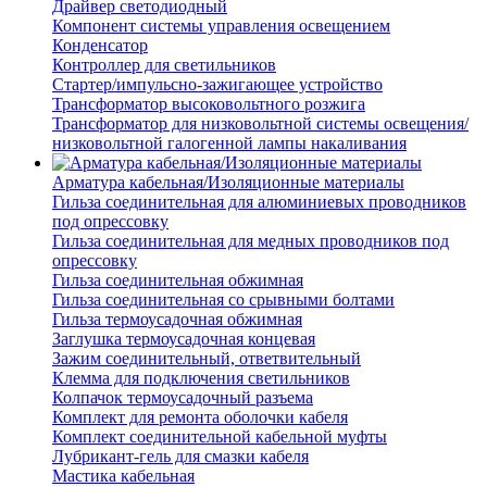
Драйвер светодиодный
Компонент системы управления освещением
Конденсатор
Контроллер для светильников
Стартер/импульсно-зажигающее устройство
Трансформатор высоковольтного розжига
Трансформатор для низковольтной системы освещения/
низковольтной галогенной лампы накаливания
Арматура кабельная/Изоляционные материалы
Гильза соединительная для алюминиевых проводников
под опрессовку
Гильза соединительная для медных проводников под
опрессовку
Гильза соединительная обжимная
Гильза соединительная со срывными болтами
Гильза термоусадочная обжимная
Заглушка термоусадочная концевая
Зажим соединительный, ответвительный
Клемма для подключения светильников
Колпачок термоусадочный разъема
Комплект для ремонта оболочки кабеля
Комплект соединительной кабельной муфты
Лубрикант-гель для смазки кабеля
Мастика кабельная