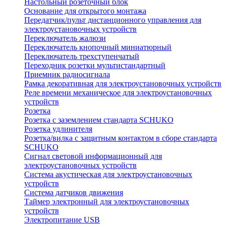
Настольный розеточный блок
Основание для открытого монтажа
Передатчик/пульт дистанционного управления для
электроустановочных устройств
Переключатель жалюзи
Переключатель кнопочный миниатюрный
Переключатель трехступенчатый
Переходник розетки мультистандартный
Приемник радиосигнала
Рамка декоративная для электроустановочных устройств
Реле времени механическое для электроустановочных
устройств
Розетка
Розетка с заземлением стандарта SCHUKO
Розетка удлинителя
Розетка/вилка с защитным контактом в сборе стандарта
SCHUKO
Сигнал световой информационный для
электроустановочных устройств
Система акустическая для электроустановочных
устройств
Система датчиков движения
Таймер электронный для электроустановочных
устройств
Электропитание USB