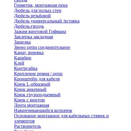
Герметик, монтажная пена
Дюбель для полых стен
Дюбель резьбовой
Дюбель универсальный /вставка
Дюбель-гвоздь
Зажим винтовой Гофмана
Заклепка закладная
Защелка
Звено цепи соединительное
Канат, веревка
Карабин
Клей
Контргайка
Крепление ремня / цепи
Кронштейн для кабеля
Крюк L-образный
Крюк анкерный
Крюк грузоподъемный
Крюк с винтом
Лента монтажная
Навинчивающийся колпачок
Основание монтажное для кабельных стяжек и
элементов
Растворитель