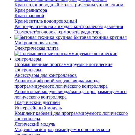
Кран водопроводный с электрическим управлением
Кран радиатора
Кран шаровой
Кран/вентиль водопроводный
Распределитель на 2 входа с контроллером давления
Термостат/оголовок термостата радиатора
Бытовая техника крупная
Микроволновая печь
Электрическая плита
Промышленные программируемые логические
контроллеры
Аксессуары для контроллеров
Аналого-цифровой модуль ввода/вывода
программируемого логического контроллера
Аналоговый модуль ввода/вывода программируемого
логического контроллера
Графический дисплей
Интерфейсный модуль
Комплект кабелей для программируемого логического
контроллера
Логический модуль
Модуль связи программируемого логического
контроллера