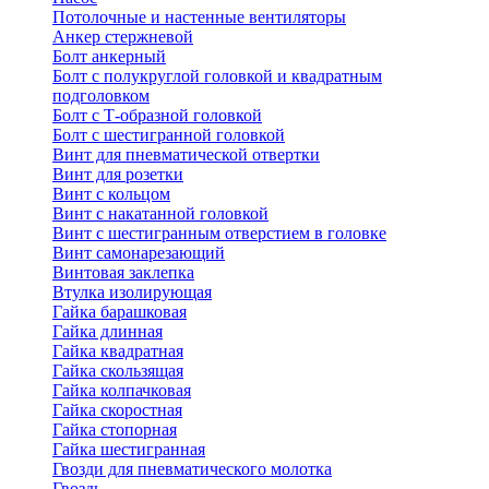
Потолочные и настенные вентиляторы
Анкер стержневой
Болт анкерный
Болт с полукруглой головкой и квадратным
подголовком
Болт с Т-образной головкой
Болт с шестигранной головкой
Винт для пневматической отвертки
Винт для розетки
Винт с кольцом
Винт с накатанной головкой
Винт с шестигранным отверстием в головке
Винт самонарезающий
Винтовая заклепка
Втулка изолирующая
Гайка барашковая
Гайка длинная
Гайка квадратная
Гайка скользящая
Гайка колпачковая
Гайка скоростная
Гайка стопорная
Гайка шестигранная
Гвозди для пневматического молотка
Гвоздь