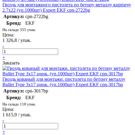
Гвоздь для монтажного пистолета по бетону металлу кирпичу
2.7х22 (уп.1000шт) Expert EKF cpn-2722bg
Артикул:
cpn-2722bg
Бренд:
EKF
На складе 355 упак.
Цена:
1 326,8 / упак.
-
+
Заказать
Гвоздь кованый для монтажн. пистолета по бетону металлу
Bullet Type 3х17 цинк. (уп.1000шт) Expert EKF cpn-3017bp
Артикул:
cpn-3017bp
Бренд:
EKF
На складе 118 упак.
Цена:
1 615,9 / упак.
-
+