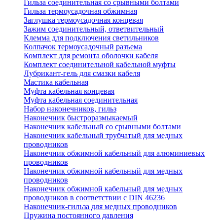
Гильза соединительная со срывными болтами
Гильза термоусадочная обжимная
Заглушка термоусадочная концевая
Зажим соединительный, ответвительный
Клемма для подключения светильников
Колпачок термоусадочный разъема
Комплект для ремонта оболочки кабеля
Комплект соединительной кабельной муфты
Лубрикант-гель для смазки кабеля
Мастика кабельная
Муфта кабельная концевая
Муфта кабельная соединительная
Набор наконечников, гильз
Наконечник быстроразмыкаемый
Наконечник кабельный со срывными болтами
Наконечник кабельный трубчатый для медных
проводников
Наконечник обжимной кабельный для алюминиевых
проводников
Наконечник обжимной кабельный для медных
проводников
Наконечник обжимной кабельный для медных
проводников в соответствии с DIN 46236
Наконечник-гильза для медных проводников
Пружина постоянного давления