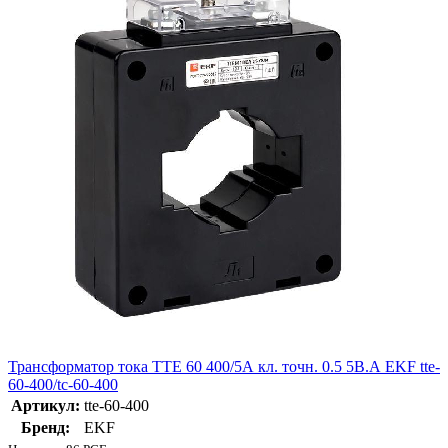
Трансформатор тока ТТЕ 60 400/5А кл. точн. 0.5 5В.А EKF tte-
60-400/tc-60-400
Артикул:
tte-60-400
Бренд:
EKF