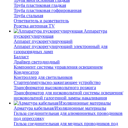
Труба многослойная гладкая
Труба пластиковая гладкая
Труба пластиковая гофрированная
Труба стальная
Ответвитель и разветвитель
Розетка антенная TV
Аппаратура
пускорегулирующая
Аппарат пускорегулирующий
Аппарат пускорегулирующий электронный для
газоразрядных ламп
Балласт
Драйвер светодиодный
Компонент системы управления освещением
Конденсатор
Контроллер для светильников
Стартер/импульсно-зажигающее устройство
Трансформатор высоковольтного розжига
Трансформатор для низковольтной системы освещения/
низковольтной галогенной лампы накаливания
Арматура кабельная/Изоляционные материалы
Гильза соединительная для алюминиевых проводников
под опрессовку
Гильза соединительная для медных проводников под