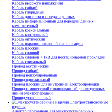
Кабель высокого напряжения
Кабель гибкий
Кабель гибридный
Кабель для связи и передачи данных
Кабель информационный для передачи данных,
компьютерный
Кабель коаксиальный
Кабель контрольный
Кабель оптический
Кабель охранно-пожарной сигнализации
Кабель плоский
Кабель силовой
Кабель силовой < 1кВ для нестационарной прокладки
Кабель спиральный
Провод акустический
Провод гибкий
Провод неизолированный
Провод одножильный
Провод плоский для внутренней электропроводки
Провод самонесущий изолированный для воздушных
линий электропередачи
Провод установочный
Электроустановочные
изделия
Адаптер переходный для электроустановочных