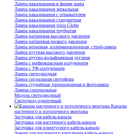
Лампа накаливания в форме шара
Лампа накаливания зеркальная
Лампа накаливания с отражателем
Лампа накаливания стандартная
Лампа накаливания типа Globe
Лампа накаливания трубчатая
Лампа натриевая высокого давления
Лампа натриевая низкого давления
Лампа неоновая, иллюминационная, строб-лампа
Лампа ртутная высокого давления
Лампа ртутно-вольфрамовая дуговая
Лампа с инфракрасным излучением
Лампа с УФ-излучением
Лампа светодиодная
Лампа сигнальная светофора
Лампа студийная, проекционная и фотолампа
Лампы специальные
Модуль светодиодный
Светодиод одиночный
Каналы
настенного и потолочного монтажа
Заглушка для кабель-канала
Заглушка для настенного кабель-канала
Заглушка для плинтусного кабель-канала
Зажим для настенного крепления кабель-канала