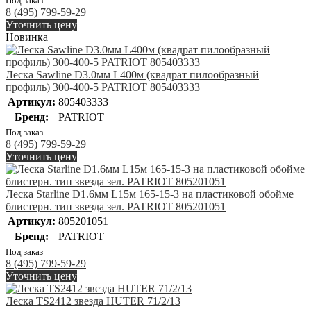
Под заказ
8 (495) 799-59-29
Уточнить цену
Новинка
Леска Sawline D3.0мм L400м (квадрат пилообразный
профиль) 300-400-5 PATRIOT 805403333
Артикул:
805403333
Бренд:
PATRIOT
Под заказ
8 (495) 799-59-29
Уточнить цену
Леска Starline D1.6мм L15м 165-15-3 на пластиковой обойме
блистерн. тип звезда зел. PATRIOT 805201051
Артикул:
805201051
Бренд:
PATRIOT
Под заказ
8 (495) 799-59-29
Уточнить цену
Леска TS2412 звезда HUTER 71/2/13