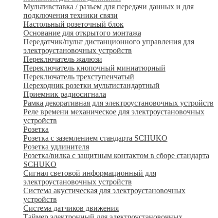
Мультивставка / разъем для передачи данных и для
подключения техники связи
Настольный розеточный блок
Основание для открытого монтажа
Передатчик/пульт дистанционного управления для
электроустановочных устройств
Переключатель жалюзи
Переключатель кнопочный миниатюрный
Переключатель трехступенчатый
Переходник розетки мультистандартный
Приемник радиосигнала
Рамка декоративная для электроустановочных устройств
Реле времени механическое для электроустановочных
устройств
Розетка
Розетка с заземлением стандарта SCHUKO
Розетка удлинителя
Розетка/вилка с защитным контактом в сборе стандарта
SCHUKO
Сигнал световой информационный для
электроустановочных устройств
Система акустическая для электроустановочных
устройств
Система датчиков движения
Таймер электронный для электроустановочных