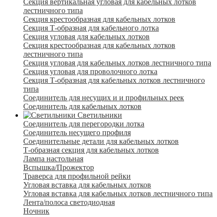
Секция вертикальная угловая для кабельных лотков
лестничного типа
Секция крестообразная для кабельных лотков
Секция Т-образная для кабельного лотка
Секция угловая для кабельных лотков
Секция крестообразная для кабельных лотков
лестничного типа
Секция угловая для кабельных лотков лестничного типа
Секция угловая для проволочного лотка
Секция Т-образная для кабельных лотков лестничного
типа
Соединитель для несущих и и профильных реек
Соединитель для кабельных лотков
Светильники
Соединитель для перегородки лотка
Соединитель несущего профиля
Соединительные детали для кабельных лотков
Т-образная секция для кабельных лотков
Лампа настольная
Вспышка/Прожектор
Траверса для профильной рейки
Угловая вставка для кабельных лотков
Угловая вставка для кабельных лотков лестничного типа
Лента/полоса светодиодная
Ночник