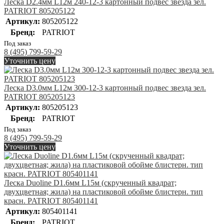
Леска D2.4мм L12м 240-12-3 картонный подвес звезда зел.
PATRIOT 805205122
Артикул:
805205122
Бренд:
PATRIOT
Под заказ
8 (495) 799-59-29
Уточнить цену
Леска D3.0мм L12м 300-12-3 картонный подвес звезда зел.
PATRIOT 805205123
Артикул:
805205123
Бренд:
PATRIOT
Под заказ
8 (495) 799-59-29
Уточнить цену
Леска Duoline D1.6мм L15м (скрученный квадрат;
двухцветная; жила) на пластиковой обойме блистерн. тип
красн. PATRIOT 805401141
Артикул:
805401141
Бренд:
PATRIOT