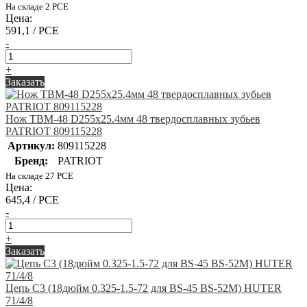
На складе 2 PCE
Цена:
591,1 / PCE
-
+
Заказать
Нож TBM-48 D255х25.4мм 48 твердосплавных зубьев
PATRIOT 809115228
Артикул:
809115228
Бренд:
PATRIOT
На складе 27 PCE
Цена:
645,4 / PCE
-
+
Заказать
Цепь C3 (18дюйм 0.325-1.5-72 для BS-45 BS-52M) HUTER
71/4/8