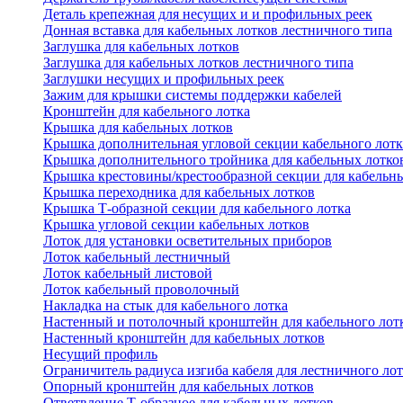
Деталь крепежная для несущих и и профильных реек
Донная вставка для кабельных лотков лестничного типа
Заглушка для кабельных лотков
Заглушка для кабельных лотков лестничного типа
Заглушки несущих и профильных реек
Зажим для крышки системы поддержки кабелей
Кронштейн для кабельного лотка
Крышка для кабельных лотков
Крышка дополнительная угловой секции кабельного лотк
Крышка дополнительного тройника для кабельных лотко
Крышка крестовины/крестообразной секции для кабельн
Крышка переходника для кабельных лотков
Крышка Т-образной секции для кабельного лотка
Крышка угловой секции кабельных лотков
Лоток для установки осветительных приборов
Лоток кабельный лестничный
Лоток кабельный листовой
Лоток кабельный проволочный
Накладка на стык для кабельного лотка
Настенный и потолочный кронштейн для кабельного лот
Настенный кронштейн для кабельных лотков
Несущий профиль
Ограничитель радиуса изгиба кабеля для лестничного ло
Опорный кронштейн для кабельных лотков
Ответвление Т-образное для кабельных лотков