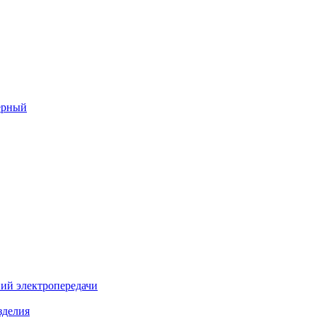
ерный
ий электропередачи
зделия