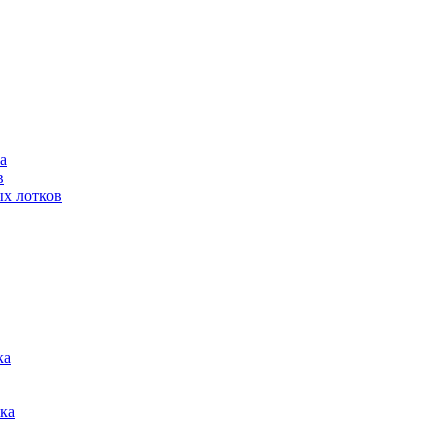
а
в
ых лотков
ка
тка