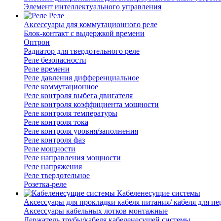
Элемент интеллектуального управления
Реле
Аксессуары для коммутационного реле
Блок-контакт с выдержкой времени
Оптрон
Радиатор для твердотельного реле
Реле безопасности
Реле времени
Реле давления дифференциальное
Реле коммутационное
Реле контроля выбега двигателя
Реле контроля коэффициента мощности
Реле контроля температуры
Реле контроля тока
Реле контроля уровня/заполнения
Реле контроля фаз
Реле мощности
Реле направления мощности
Реле напряжения
Реле твердотельное
Розетка-реле
Кабеленесущие системы
Аксессуары для прокладки кабеля питания/ кабеля для п
Аксессуары кабельных лотков монтажные
Держатель трубы/кабеля кабеленесущей системы