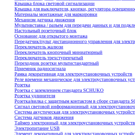
Крышка блока световой сигнализации
Крышка для выключателя, кнопки, регулятора освещенно
Материалы монтажные для маркировки
Механизм датчика движения
Мультивставка / разъем для передачи данных и для подкл
Настольный розеточный блок
Основание для открытого монтажа
Передатчик/пульт дистанционного управления для элект
Переключатель жалюзи
Переключатель кнопочный миниатюрный
Переключатель трехступенчатый
Переходник розетки мультистандартный
Приемник радиосигнала
Рамка декоративная для электроустановочных устройств
Реле времени механическое для электроустановочных уст
Розетка
Розетка с заземлением стандарта SCHUKO
Розетка удлинителя
Розетка/вилка с защитным контактом в сборе стандарт
Сигнал световой информационный для электроустановоч
Система акустическая для электроустановочных устройст
Система датчиков движения
Таймер электронный для электроустановочных устройств
Электропитание USB
Элемент декоративный для электроустановочных устройс