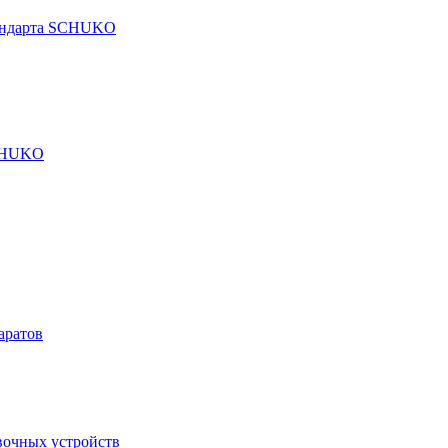
тандарта SCHUKO
SCHUKO
аратов
вочных устройств