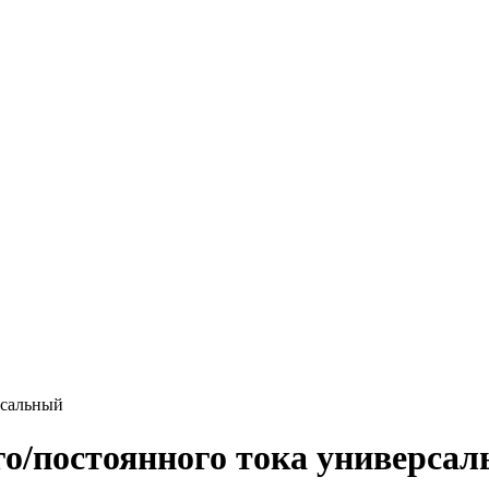
рсальный
о/постоянного тока универса