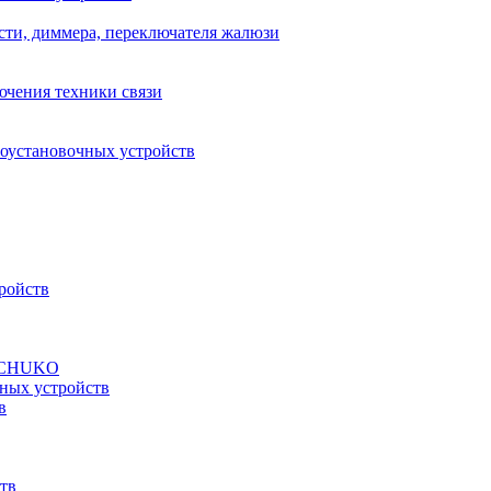
сти, диммера, переключателя жалюзи
ючения техники связи
роустановочных устройств
ройств
а SCHUKO
ных устройств
в
тв