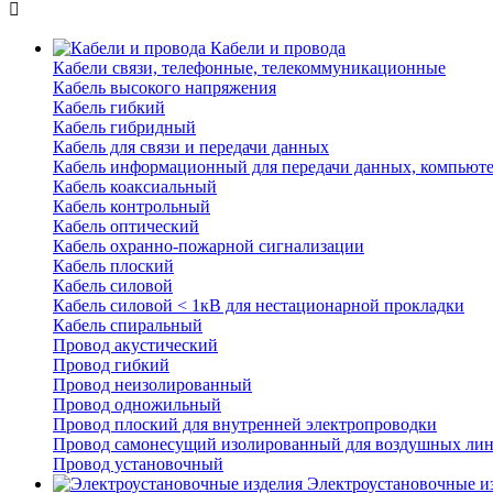
Кабели и провода
Кабели связи, телефонные, телекоммуникационные
Кабель высокого напряжения
Кабель гибкий
Кабель гибридный
Кабель для связи и передачи данных
Кабель информационный для передачи данных, компьют
Кабель коаксиальный
Кабель контрольный
Кабель оптический
Кабель охранно-пожарной сигнализации
Кабель плоский
Кабель силовой
Кабель силовой < 1кВ для нестационарной прокладки
Кабель спиральный
Провод акустический
Провод гибкий
Провод неизолированный
Провод одножильный
Провод плоский для внутренней электропроводки
Провод самонесущий изолированный для воздушных лин
Провод установочный
Электроустановочные и