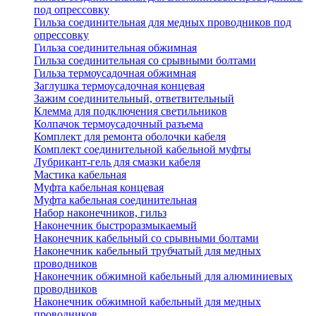
под опрессовку
Гильза соединительная для медных проводников под
опрессовку
Гильза соединительная обжимная
Гильза соединительная со срывными болтами
Гильза термоусадочная обжимная
Заглушка термоусадочная концевая
Зажим соединительный, ответвительный
Клемма для подключения светильников
Колпачок термоусадочный разъема
Комплект для ремонта оболочки кабеля
Комплект соединительной кабельной муфты
Лубрикант-гель для смазки кабеля
Мастика кабельная
Муфта кабельная концевая
Муфта кабельная соединительная
Набор наконечников, гильз
Наконечник быстроразмыкаемый
Наконечник кабельный со срывными болтами
Наконечник кабельный трубчатый для медных
проводников
Наконечник обжимной кабельный для алюминиевых
проводников
Наконечник обжимной кабельный для медных
проводников