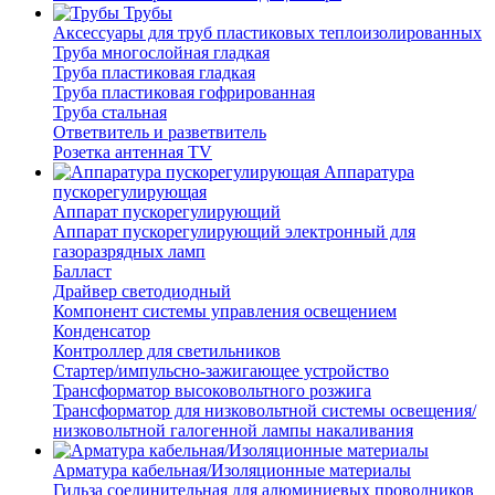
Трубы
Аксессуары для труб пластиковых теплоизолированных
Труба многослойная гладкая
Труба пластиковая гладкая
Труба пластиковая гофрированная
Труба стальная
Ответвитель и разветвитель
Розетка антенная TV
Аппаратура
пускорегулирующая
Аппарат пускорегулирующий
Аппарат пускорегулирующий электронный для
газоразрядных ламп
Балласт
Драйвер светодиодный
Компонент системы управления освещением
Конденсатор
Контроллер для светильников
Стартер/импульсно-зажигающее устройство
Трансформатор высоковольтного розжига
Трансформатор для низковольтной системы освещения/
низковольтной галогенной лампы накаливания
Арматура кабельная/Изоляционные материалы
Гильза соединительная для алюминиевых проводников