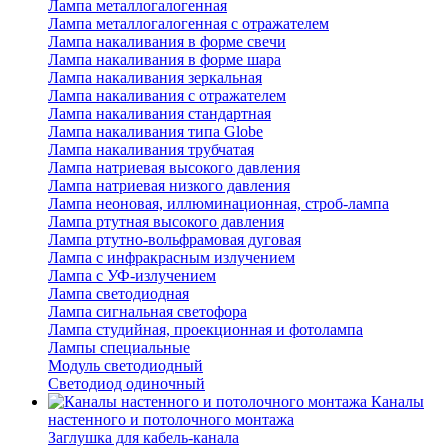
Лампа металлогалогенная
Лампа металлогалогенная с отражателем
Лампа накаливания в форме свечи
Лампа накаливания в форме шара
Лампа накаливания зеркальная
Лампа накаливания с отражателем
Лампа накаливания стандартная
Лампа накаливания типа Globe
Лампа накаливания трубчатая
Лампа натриевая высокого давления
Лампа натриевая низкого давления
Лампа неоновая, иллюминационная, строб-лампа
Лампа ртутная высокого давления
Лампа ртутно-вольфрамовая дуговая
Лампа с инфракрасным излучением
Лампа с УФ-излучением
Лампа светодиодная
Лампа сигнальная светофора
Лампа студийная, проекционная и фотолампа
Лампы специальные
Модуль светодиодный
Светодиод одиночный
Каналы
настенного и потолочного монтажа
Заглушка для кабель-канала