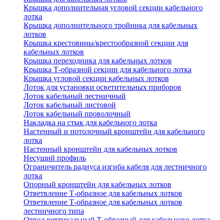
Крышка дополнительная угловой секции кабельного
лотка
Крышка дополнительного тройника для кабельных
лотков
Крышка крестовины/крестообразной секции для
кабельных лотков
Крышка переходника для кабельных лотков
Крышка Т-образной секции для кабельного лотка
Крышка угловой секции кабельных лотков
Лоток для установки осветительных приборов
Лоток кабельный лестничный
Лоток кабельный листовой
Лоток кабельный проволочный
Накладка на стык для кабельного лотка
Настенный и потолочный кронштейн для кабельного
лотка
Настенный кронштейн для кабельных лотков
Несущий профиль
Ограничитель радиуса изгиба кабеля для лестничного
лотка
Опорный кронштейн для кабельных лотков
Ответвление Т-образное для кабельных лотков
Ответвление Т-образное для кабельных лотков
лестничного типа
Отвод вертикальный Т-образный для кабельного лотка