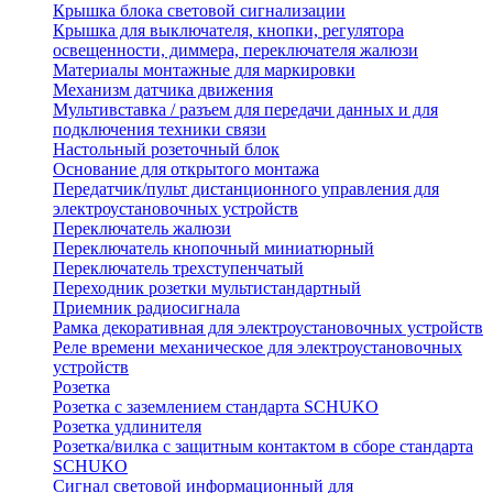
Крышка блока световой сигнализации
Крышка для выключателя, кнопки, регулятора
освещенности, диммера, переключателя жалюзи
Материалы монтажные для маркировки
Механизм датчика движения
Мультивставка / разъем для передачи данных и для
подключения техники связи
Настольный розеточный блок
Основание для открытого монтажа
Передатчик/пульт дистанционного управления для
электроустановочных устройств
Переключатель жалюзи
Переключатель кнопочный миниатюрный
Переключатель трехступенчатый
Переходник розетки мультистандартный
Приемник радиосигнала
Рамка декоративная для электроустановочных устройств
Реле времени механическое для электроустановочных
устройств
Розетка
Розетка с заземлением стандарта SCHUKO
Розетка удлинителя
Розетка/вилка с защитным контактом в сборе стандарта
SCHUKO
Сигнал световой информационный для