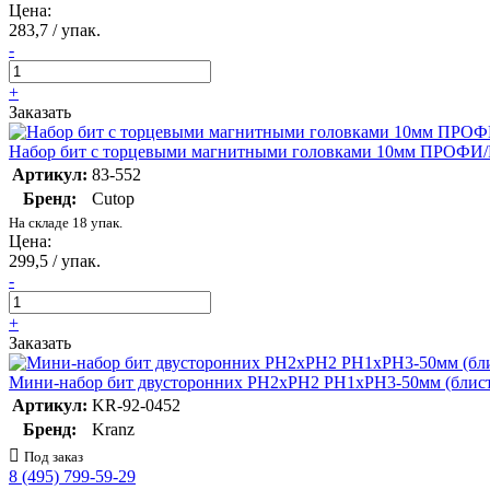
Цена:
283,7 / упак.
-
+
Заказать
Набор бит с торцевыми магнитными головками 10мм ПРОФИ/Pro
Артикул:
83-552
Бренд:
Cutop
На складе 18 упак.
Цена:
299,5 / упак.
-
+
Заказать
Мини-набор бит двусторонних PH2xPH2 PH1xPH3-50мм (блист.
Артикул:
KR-92-0452
Бренд:
Kranz
Под заказ
8 (495) 799-59-29