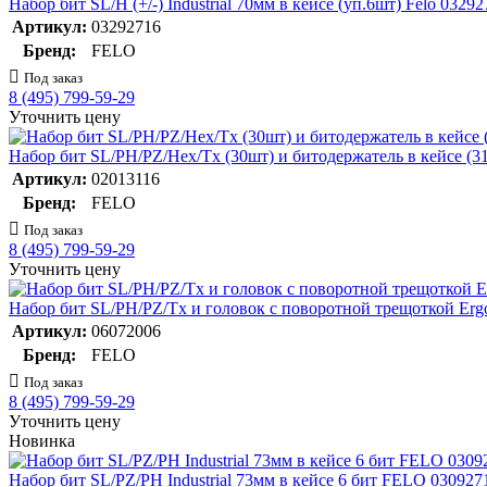
Набор бит SL/H (+/-) Industrial 70мм в кейсе (уп.6шт) Felo 0329
Артикул:
03292716
Бренд:
FELO
Под заказ
8 (495) 799-59-29
Уточнить цену
Набор бит SL/PH/PZ/Hex/Tx (30шт) и битодержатель в кейсе (
Артикул:
02013116
Бренд:
FELO
Под заказ
8 (495) 799-59-29
Уточнить цену
Набор бит SL/PH/PZ/Tx и головок с поворотной трещоткой Ergo
Артикул:
06072006
Бренд:
FELO
Под заказ
8 (495) 799-59-29
Уточнить цену
Новинка
Набор бит SL/PZ/PH Industrial 73мм в кейсе 6 бит FELO 030927