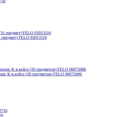
2716
31 предмет) FELO 02013116
nic K в кейсе (20 предметов) FELO 06072006
16