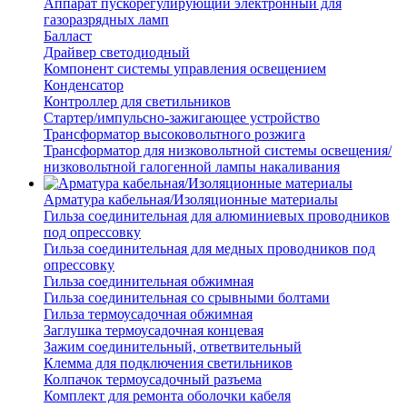
Аппарат пускорегулирующий электронный для
газоразрядных ламп
Балласт
Драйвер светодиодный
Компонент системы управления освещением
Конденсатор
Контроллер для светильников
Стартер/импульсно-зажигающее устройство
Трансформатор высоковольтного розжига
Трансформатор для низковольтной системы освещения/
низковольтной галогенной лампы накаливания
Арматура кабельная/Изоляционные материалы
Гильза соединительная для алюминиевых проводников
под опрессовку
Гильза соединительная для медных проводников под
опрессовку
Гильза соединительная обжимная
Гильза соединительная со срывными болтами
Гильза термоусадочная обжимная
Заглушка термоусадочная концевая
Зажим соединительный, ответвительный
Клемма для подключения светильников
Колпачок термоусадочный разъема
Комплект для ремонта оболочки кабеля