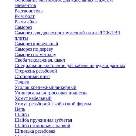
элементов
Растворитель
Рым-болт
Рым-гайка
Саморез
Саморез для древесностружечной плиты/ГСК/ГВЛ
плиты
Саморез кровельный
Саморез по дереву
Саморез по металлу
Скоба такелажная, шакл
Специальное крепление для кабеля передачи данных
Стержень резьбовой
Стопорный винт
Талреп
Уголок крепежный/анкерный
Универсальная троссовая подвеска
Хомут кабельный
Хомут резьбовой U-образной формы
Цепь
Шайба
Шайба пружинная зубчатая
Шайба стопорная с лапкой
Шпилька резьбовая