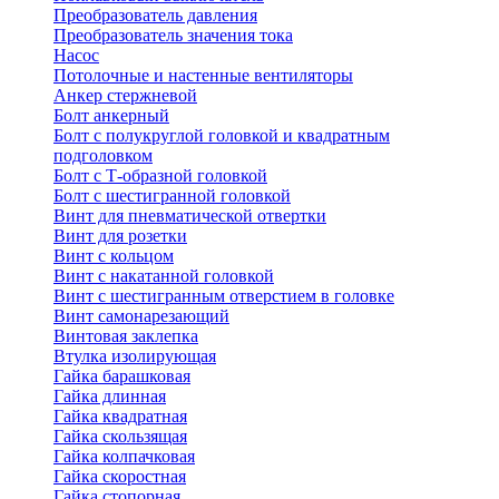
Преобразователь давления
Преобразователь значения тока
Насос
Потолочные и настенные вентиляторы
Анкер стержневой
Болт анкерный
Болт с полукруглой головкой и квадратным
подголовком
Болт с Т-образной головкой
Болт с шестигранной головкой
Винт для пневматической отвертки
Винт для розетки
Винт с кольцом
Винт с накатанной головкой
Винт с шестигранным отверстием в головке
Винт самонарезающий
Винтовая заклепка
Втулка изолирующая
Гайка барашковая
Гайка длинная
Гайка квадратная
Гайка скользящая
Гайка колпачковая
Гайка скоростная
Гайка стопорная