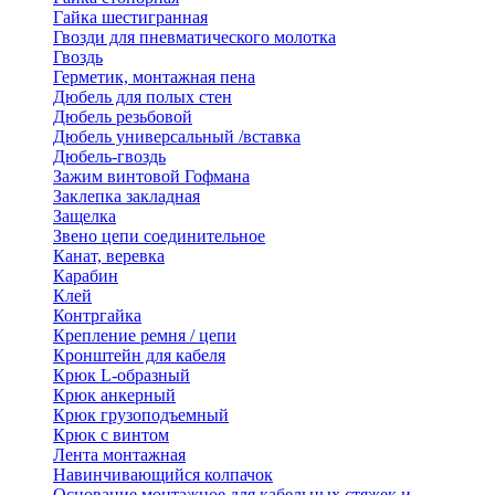
Гайка шестигранная
Гвозди для пневматического молотка
Гвоздь
Герметик, монтажная пена
Дюбель для полых стен
Дюбель резьбовой
Дюбель универсальный /вставка
Дюбель-гвоздь
Зажим винтовой Гофмана
Заклепка закладная
Защелка
Звено цепи соединительное
Канат, веревка
Карабин
Клей
Контргайка
Крепление ремня / цепи
Кронштейн для кабеля
Крюк L-образный
Крюк анкерный
Крюк грузоподъемный
Крюк с винтом
Лента монтажная
Навинчивающийся колпачок
Основание монтажное для кабельных стяжек и