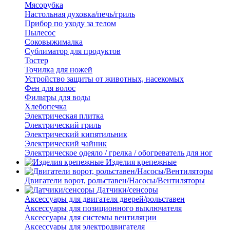
Мясорубка
Настольная духовка/печь/гриль
Прибор по уходу за телом
Пылесос
Соковыжималка
Сублиматор для продуктов
Тостер
Точилка для ножей
Устройство защиты от животных, насекомых
Фен для волос
Фильтры для воды
Хлебопечка
Электрическая плитка
Электрический гриль
Электрический кипятильник
Электрический чайник
Электрическое одеяло / грелка / обогреватель для ног
Изделия крепежные
Двигатели ворот, рольставен/Насосы/Вентиляторы
Датчики/сенсоры
Аксессуары для двигателя дверей/рольставен
Аксессуары для позиционного выключателя
Аксессуары для системы вентиляции
Аксессуары для электродвигателя