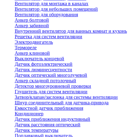
Вентилятор для монтажа в каналах
Вентилятор для небольших помещений
Вентилятор для оборудования
Анкер болтовой
Анкер забивной
Внутренний вентилятор для ванных комнат и кухонь
Решетка для систем вентиляции
Электродвигатель
Термореле
Анкер клиновой
Выключатель концевой
Датчик фотоэлектрический
Датчик люминесцентности
Датчик оптический многолучевой
Анкер складной потолочный
Детектор многоуровневой проверки
Глушитель для систем вентиляции
Затвор/клапан/заслонка для системы вентиляции
Шнур соединительный для датчика-привода
Емкостной датчик приближения
Кондиционер
Датчик приближения индуктивный
Датчик расстояния оптический
Датчик температуры
Поплавковый выключатель