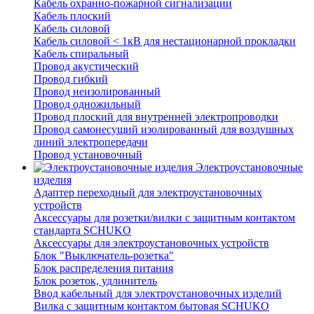
Кабель охранно-пожарной сигнализации
Кабель плоский
Кабель силовой
Кабель силовой < 1кВ для нестационарной прокладки
Кабель спиральный
Провод акустический
Провод гибкий
Провод неизолированный
Провод одножильный
Провод плоский для внутренней электропроводки
Провод самонесущий изолированный для воздушных
линий электропередачи
Провод установочный
Электроустановочные
изделия
Адаптер переходный для электроустановочных
устройств
Аксессуары для розетки/вилки с защитным контактом
стандарта SCHUKO
Аксессуары для электроустановочных устройств
Блок "Выключатель-розетка"
Блок распределения питания
Блок розеток, удлинитель
Ввод кабельный для электроустановочных изделий
Вилка с защитным контактом бытовая SCHUKO