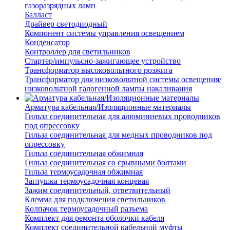
газоразрядных ламп
Балласт
Драйвер светодиодный
Компонент системы управления освещением
Конденсатор
Контроллер для светильников
Стартер/импульсно-зажигающее устройство
Трансформатор высоковольтного розжига
Трансформатор для низковольтной системы освещения/
низковольтной галогенной лампы накаливания
Арматура кабельная/Изоляционные материалы
Гильза соединительная для алюминиевых проводников
под опрессовку
Гильза соединительная для медных проводников под
опрессовку
Гильза соединительная обжимная
Гильза соединительная со срывными болтами
Гильза термоусадочная обжимная
Заглушка термоусадочная концевая
Зажим соединительный, ответвительный
Клемма для подключения светильников
Колпачок термоусадочный разъема
Комплект для ремонта оболочки кабеля
Комплект соединительной кабельной муфты