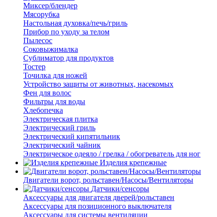
Миксер/блендер
Мясорубка
Настольная духовка/печь/гриль
Прибор по уходу за телом
Пылесос
Соковыжималка
Сублиматор для продуктов
Тостер
Точилка для ножей
Устройство защиты от животных, насекомых
Фен для волос
Фильтры для воды
Хлебопечка
Электрическая плитка
Электрический гриль
Электрический кипятильник
Электрический чайник
Электрическое одеяло / грелка / обогреватель для ног
Изделия крепежные
Двигатели ворот, рольставен/Насосы/Вентиляторы
Датчики/сенсоры
Аксессуары для двигателя дверей/рольставен
Аксессуары для позиционного выключателя
Аксессуары для системы вентиляции