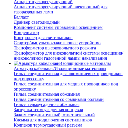
Аппарат пускорегулирующий
Аппарат пускорегулирующий электронный для
газоразрядных ламп
Балласт
Драйвер светодиодный
Компонент системы управления освещением
Конденсатор
Контроллер для светильников
Стартер/импульсно-зажигающее устройство
Трансформатор высоковольтного розжига
Трансформатор для низковольтной системы освещения/
низковольтной галогенной лампы накаливания
Арматура кабельная/Изоляционные материалы
Гильза соединительная для алюминиевых проводников
под опрессовку
Гильза соединительная для медных проводников под
опрессовку
Гильза соединительная обжимная
Гильза соединительная со срывными болтами
Гильза термоусадочная обжимная
Заглушка термоусадочная концевая
Зажим соединительный, ответвительный
Клемма для подключения светильников
Колпачок термоусадочный разъема