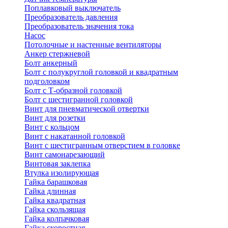
Поплавковый выключатель
Преобразователь давления
Преобразователь значения тока
Насос
Потолочные и настенные вентиляторы
Анкер стержневой
Болт анкерный
Болт с полукруглой головкой и квадратным
подголовком
Болт с Т-образной головкой
Болт с шестигранной головкой
Винт для пневматической отвертки
Винт для розетки
Винт с кольцом
Винт с накатанной головкой
Винт с шестигранным отверстием в головке
Винт самонарезающий
Винтовая заклепка
Втулка изолирующая
Гайка барашковая
Гайка длинная
Гайка квадратная
Гайка скользящая
Гайка колпачковая
Гайка скоростная