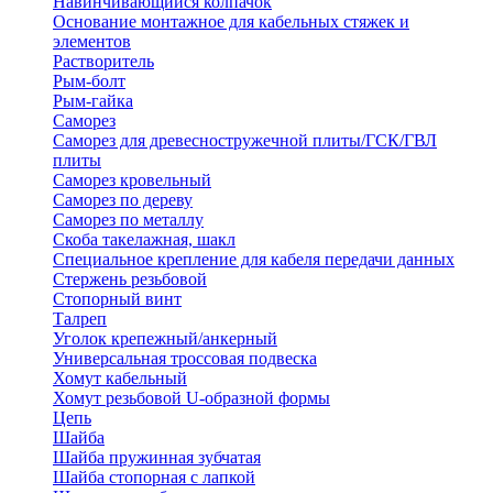
Навинчивающийся колпачок
Основание монтажное для кабельных стяжек и
элементов
Растворитель
Рым-болт
Рым-гайка
Саморез
Саморез для древесностружечной плиты/ГСК/ГВЛ
плиты
Саморез кровельный
Саморез по дереву
Саморез по металлу
Скоба такелажная, шакл
Специальное крепление для кабеля передачи данных
Стержень резьбовой
Стопорный винт
Талреп
Уголок крепежный/анкерный
Универсальная троссовая подвеска
Хомут кабельный
Хомут резьбовой U-образной формы
Цепь
Шайба
Шайба пружинная зубчатая
Шайба стопорная с лапкой