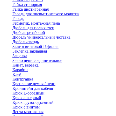
Гайка стопорная
Гайка шестигранная
Гвозди для пневматического молотка
Гвоздь
Герметик, монтажная пена
Дюбель для полых стен
Дюбель резьбовой
Дюбель универсальный /вставка
Дюбель-гвоздь
Зажим винтовой Гофмана
Заклепка закладная
Защелка
Звено цепи соединительное
Канат, веревка
Карабин
Клей
Контргайка
Крепление ремня / цепи
Кронштейн для кабеля
Крюк L-образный
Крюк анкерный
Крюк грузоподъемный
Крюк с винтом
Лента монтажная