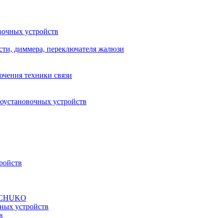
вочных устройств
сти, диммера, переключателя жалюзи
ючения техники связи
роустановочных устройств
ройств
а SCHUKO
ных устройств
в