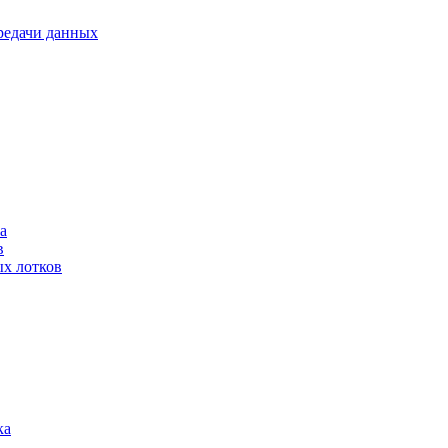
ередачи данных
а
в
ых лотков
ка