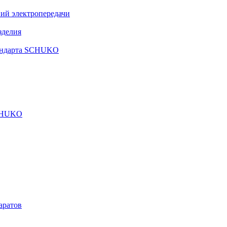
ий электропередачи
зделия
тандарта SCHUKO
SCHUKO
аратов