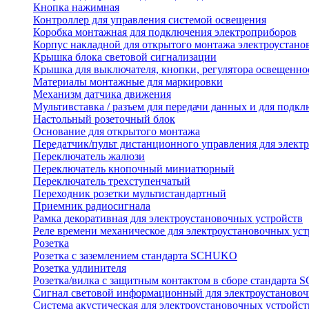
Кнопка нажимная
Контроллер для управления системой освещения
Коробка монтажная для подключения электроприборов
Корпус накладной для открытого монтажа электроустано
Крышка блока световой сигнализации
Крышка для выключателя, кнопки, регулятора освещенно
Материалы монтажные для маркировки
Механизм датчика движения
Мультивставка / разъем для передачи данных и для подкл
Настольный розеточный блок
Основание для открытого монтажа
Передатчик/пульт дистанционного управления для элект
Переключатель жалюзи
Переключатель кнопочный миниатюрный
Переключатель трехступенчатый
Переходник розетки мультистандартный
Приемник радиосигнала
Рамка декоративная для электроустановочных устройств
Реле времени механическое для электроустановочных уст
Розетка
Розетка с заземлением стандарта SCHUKO
Розетка удлинителя
Розетка/вилка с защитным контактом в сборе стандарт
Сигнал световой информационный для электроустановоч
Система акустическая для электроустановочных устройст