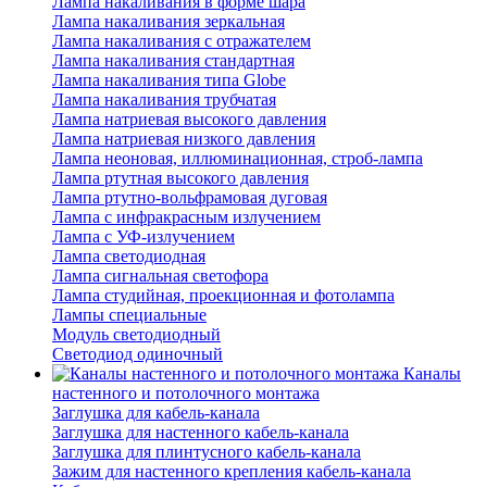
Лампа накаливания в форме шара
Лампа накаливания зеркальная
Лампа накаливания с отражателем
Лампа накаливания стандартная
Лампа накаливания типа Globe
Лампа накаливания трубчатая
Лампа натриевая высокого давления
Лампа натриевая низкого давления
Лампа неоновая, иллюминационная, строб-лампа
Лампа ртутная высокого давления
Лампа ртутно-вольфрамовая дуговая
Лампа с инфракрасным излучением
Лампа с УФ-излучением
Лампа светодиодная
Лампа сигнальная светофора
Лампа студийная, проекционная и фотолампа
Лампы специальные
Модуль светодиодный
Светодиод одиночный
Каналы
настенного и потолочного монтажа
Заглушка для кабель-канала
Заглушка для настенного кабель-канала
Заглушка для плинтусного кабель-канала
Зажим для настенного крепления кабель-канала