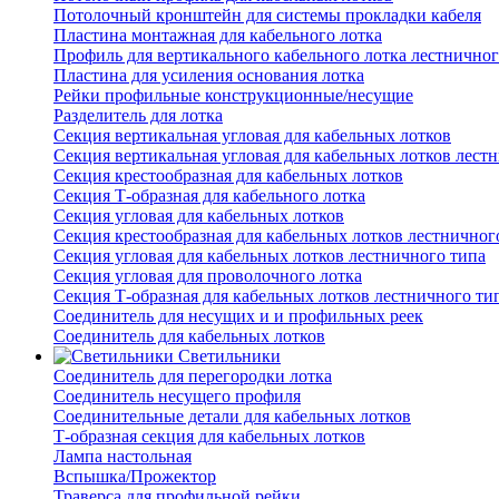
Потолочный кронштейн для системы прокладки кабеля
Пластина монтажная для кабельного лотка
Профиль для вертикального кабельного лотка лестничног
Пластина для усиления основания лотка
Рейки профильные конструкционные/несущие
Разделитель для лотка
Секция вертикальная угловая для кабельных лотков
Секция вертикальная угловая для кабельных лотков лест
Секция крестообразная для кабельных лотков
Секция Т-образная для кабельного лотка
Секция угловая для кабельных лотков
Секция крестообразная для кабельных лотков лестничног
Секция угловая для кабельных лотков лестничного типа
Секция угловая для проволочного лотка
Секция Т-образная для кабельных лотков лестничного ти
Соединитель для несущих и и профильных реек
Соединитель для кабельных лотков
Светильники
Соединитель для перегородки лотка
Соединитель несущего профиля
Соединительные детали для кабельных лотков
Т-образная секция для кабельных лотков
Лампа настольная
Вспышка/Прожектор
Траверса для профильной рейки