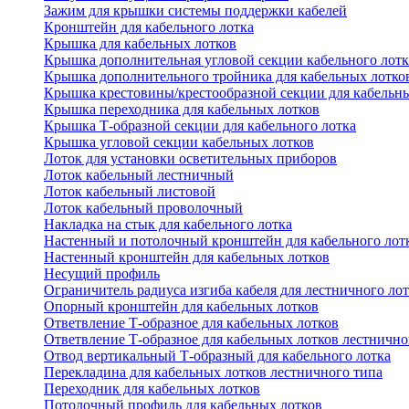
Зажим для крышки системы поддержки кабелей
Кронштейн для кабельного лотка
Крышка для кабельных лотков
Крышка дополнительная угловой секции кабельного лотк
Крышка дополнительного тройника для кабельных лотко
Крышка крестовины/крестообразной секции для кабельн
Крышка переходника для кабельных лотков
Крышка Т-образной секции для кабельного лотка
Крышка угловой секции кабельных лотков
Лоток для установки осветительных приборов
Лоток кабельный лестничный
Лоток кабельный листовой
Лоток кабельный проволочный
Накладка на стык для кабельного лотка
Настенный и потолочный кронштейн для кабельного лот
Настенный кронштейн для кабельных лотков
Несущий профиль
Ограничитель радиуса изгиба кабеля для лестничного ло
Опорный кронштейн для кабельных лотков
Ответвление Т-образное для кабельных лотков
Ответвление Т-образное для кабельных лотков лестнично
Отвод вертикальный Т-образный для кабельного лотка
Перекладина для кабельных лотков лестничного типа
Переходник для кабельных лотков
Потолочный профиль для кабельных лотков