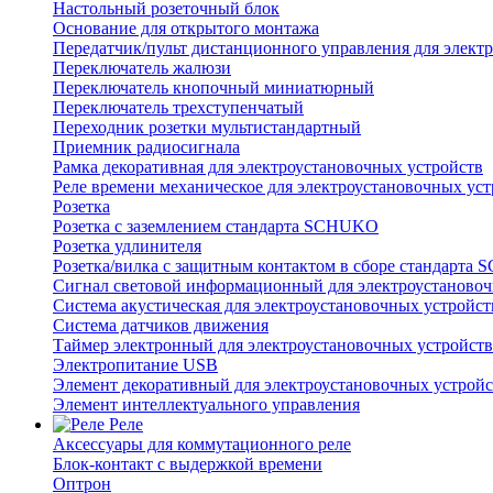
Настольный розеточный блок
Основание для открытого монтажа
Передатчик/пульт дистанционного управления для элект
Переключатель жалюзи
Переключатель кнопочный миниатюрный
Переключатель трехступенчатый
Переходник розетки мультистандартный
Приемник радиосигнала
Рамка декоративная для электроустановочных устройств
Реле времени механическое для электроустановочных уст
Розетка
Розетка с заземлением стандарта SCHUKO
Розетка удлинителя
Розетка/вилка с защитным контактом в сборе стандарт
Сигнал световой информационный для электроустановоч
Система акустическая для электроустановочных устройст
Система датчиков движения
Таймер электронный для электроустановочных устройств
Электропитание USB
Элемент декоративный для электроустановочных устройс
Элемент интеллектуального управления
Реле
Аксессуары для коммутационного реле
Блок-контакт с выдержкой времени
Оптрон