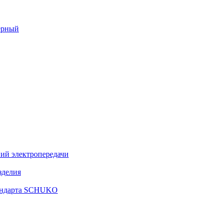
ерный
ий электропередачи
зделия
тандарта SCHUKO