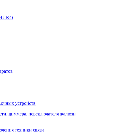
SCHUKO
аратов
вочных устройств
сти, диммера, переключателя жалюзи
ючения техники связи