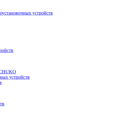
роустановочных устройств
ройств
а SCHUKO
ных устройств
в
тв