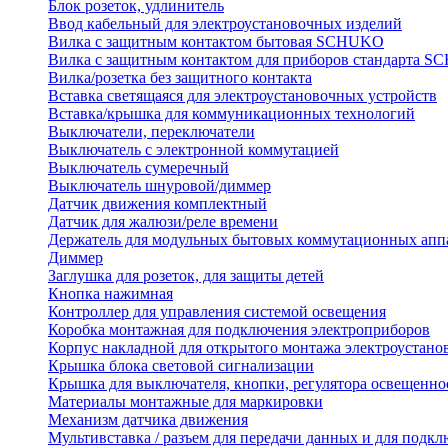
Блок розеток, удлинитель
Ввод кабельный для электроустановочных изделий
Вилка с защитным контактом бытовая SCHUKO
Вилка с защитным контактом для приборов стандарта 
Вилка/розетка без защитного контакта
Вставка светящаяся для электроустановочных устройств
Вставка/крышка для коммуникационных технологий
Выключатели, переключатели
Выключатель с электронной коммутацией
Выключатель сумеречный
Выключатель шнуровой/диммер
Датчик движения комплектный
Датчик для жалюзи/реле времени
Держатель для модульных бытовых коммутационных апп
Диммер
Заглушка для розеток, для защиты детей
Кнопка нажимная
Контроллер для управления системой освещения
Коробка монтажная для подключения электроприборов
Корпус накладной для открытого монтажа электроустано
Крышка блока световой сигнализации
Крышка для выключателя, кнопки, регулятора освещенно
Материалы монтажные для маркировки
Механизм датчика движения
Мультивставка / разъем для передачи данных и для подкл