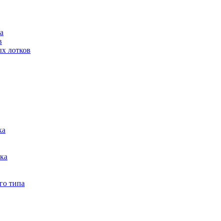
а
в
ых лотков
ка
тка
го типа