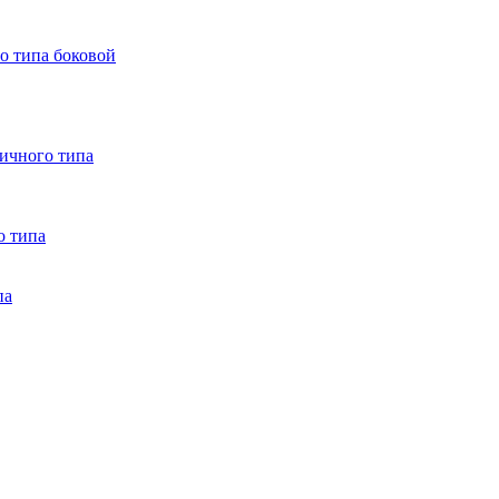
о типа боковой
ничного типа
о типа
па