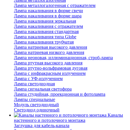
Лампа металлогалогенная
Лампа металлогалогенная с отражателем
Лампа накаливания в форме свечи
Лампа накаливания в форме шара
Лампа накаливания зеркальная
Лампа накаливания с отражателем
Лампа накаливания стандартная
Лампа накаливания типа Globe
Лампа накаливания трубчатая
Лампа натриевая высокого давления
Лампа натриевая низкого давления
Лампа неоновая, иллюминационная, строб-лампа
Лампа ртутная высокого давления
Лампа ртутно-вольфрамовая дуговая
Лампа с инфракрасным излучением
Лампа с УФ-излучением
Лампа светодиодная
Лампа сигнальная светофора
Лампа студийная, проекционная и фотолампа
Лампы специальные
Модуль светодиодный
Светодиод одиночный
Каналы
настенного и потолочного монтажа
Заглушка для кабель-канала