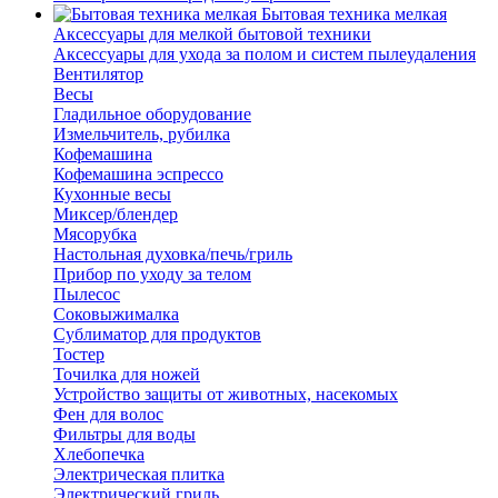
Бытовая техника мелкая
Аксессуары для мелкой бытовой техники
Аксессуары для ухода за полом и систем пылеудаления
Вентилятор
Весы
Гладильное оборудование
Измельчитель, рубилка
Кофемашина
Кофемашина эспрессо
Кухонные весы
Миксер/блендер
Мясорубка
Настольная духовка/печь/гриль
Прибор по уходу за телом
Пылесос
Соковыжималка
Сублиматор для продуктов
Тостер
Точилка для ножей
Устройство защиты от животных, насекомых
Фен для волос
Фильтры для воды
Хлебопечка
Электрическая плитка
Электрический гриль