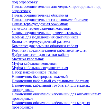
под опрессовку
Гильза соединительная для медных проводников под
опрессовку
Гильза соединительная обжимная
Гильза соединительная со срывными болтами
Гильза термоусадочная обжимная
Заглушка термоусадочная концевая
Зажим соединительный, ответвительный
Клемма для подключения светильников
Колпачок термоусадочный разъема
Комплект для ремонта оболочки кабеля
Комплект соединительной кабельной муфты
Лубрикант-гель для смазки кабеля
Мастика кабельная
Муфта кабельная концевая
Муфта кабельная соединительная
Набор наконечников, гильз
Наконечник быстроразмыкаемый
Наконечник кабельный со срывными болтами
Наконечник кабельный трубчатый для медных
проводников
Наконечник обжимной кабельный для алюминиевых
проводников
Наконечник обжимной кабельный для медных
проводников