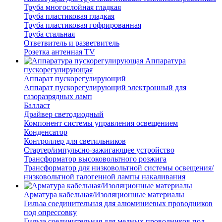
Труба многослойная гладкая
Труба пластиковая гладкая
Труба пластиковая гофрированная
Труба стальная
Ответвитель и разветвитель
Розетка антенная TV
Аппаратура
пускорегулирующая
Аппарат пускорегулирующий
Аппарат пускорегулирующий электронный для
газоразрядных ламп
Балласт
Драйвер светодиодный
Компонент системы управления освещением
Конденсатор
Контроллер для светильников
Стартер/импульсно-зажигающее устройство
Трансформатор высоковольтного розжига
Трансформатор для низковольтной системы освещения/
низковольтной галогенной лампы накаливания
Арматура кабельная/Изоляционные материалы
Гильза соединительная для алюминиевых проводников
под опрессовку
Гильза соединительная для медных проводников под