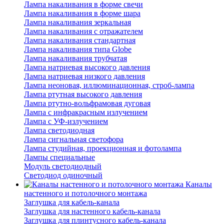
Лампа накаливания в форме свечи
Лампа накаливания в форме шара
Лампа накаливания зеркальная
Лампа накаливания с отражателем
Лампа накаливания стандартная
Лампа накаливания типа Globe
Лампа накаливания трубчатая
Лампа натриевая высокого давления
Лампа натриевая низкого давления
Лампа неоновая, иллюминационная, строб-лампа
Лампа ртутная высокого давления
Лампа ртутно-вольфрамовая дуговая
Лампа с инфракрасным излучением
Лампа с УФ-излучением
Лампа светодиодная
Лампа сигнальная светофора
Лампа студийная, проекционная и фотолампа
Лампы специальные
Модуль светодиодный
Светодиод одиночный
Каналы
настенного и потолочного монтажа
Заглушка для кабель-канала
Заглушка для настенного кабель-канала
Заглушка для плинтусного кабель-канала