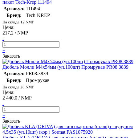
пакет Tech-Krep 111494
Артикул:
111494
Бренд:
Tech-KREP
На складе 12 NMP
Цена:
217,2 / NMP
-
+
Заказать
Дюбель Молли М4х54мм (уп.100шт) Промрукав PR08.3839
Артикул:
PR08.3839
Бренд:
Промрукав
На складе 28 NMP
Цена:
2 440,0 / NMP
-
+
Заказать
Дюбель KLA (DRIVA) для гипсокартона (сталь) с шурупом