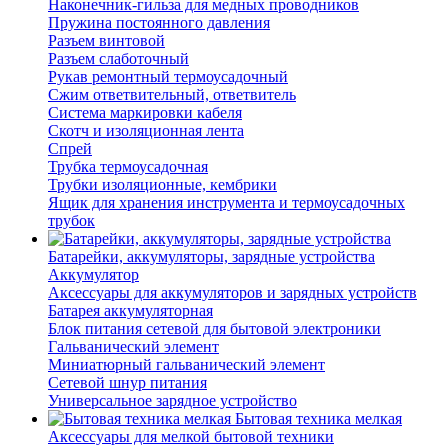
Наконечник-гильза для медных проводников
Пружина постоянного давления
Разъем винтовой
Разъем слаботочный
Рукав ремонтный термоусадочный
Сжим ответвительный, ответвитель
Система маркировки кабеля
Скотч и изоляционная лента
Спрей
Трубка термоусадочная
Трубки изоляционные, кембрики
Ящик для хранения инструмента и термоусадочных
трубок
Батарейки, аккумуляторы, зарядные устройства
Аккумулятор
Аксессуары для аккумуляторов и зарядных устройств
Батарея аккумуляторная
Блок питания сетевой для бытовой электроники
Гальванический элемент
Миниатюрный гальванический элемент
Сетевой шнур питания
Универсальное зарядное устройство
Бытовая техника мелкая
Аксессуары для мелкой бытовой техники