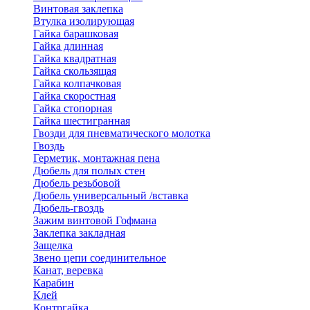
Винтовая заклепка
Втулка изолирующая
Гайка барашковая
Гайка длинная
Гайка квадратная
Гайка скользящая
Гайка колпачковая
Гайка скоростная
Гайка стопорная
Гайка шестигранная
Гвозди для пневматического молотка
Гвоздь
Герметик, монтажная пена
Дюбель для полых стен
Дюбель резьбовой
Дюбель универсальный /вставка
Дюбель-гвоздь
Зажим винтовой Гофмана
Заклепка закладная
Защелка
Звено цепи соединительное
Канат, веревка
Карабин
Клей
Контргайка