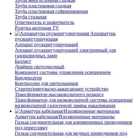
Труба многослойная гладкая
Труба пластиковая гладкая
Труба пластиковая гофрированная
Труба стальная
Ответвитель и разветвитель
Розетка антенная TV
Аппаратура
пускорегулирующая
Аппарат пускорегулирующий
Аппарат пускорегулирующий электронный для
газоразрядных ламп
Балласт
Драйвер светодиодный
Компонент системы управления освещением
Конденсатор
Контроллер для светильников
Стартер/импульсно-зажигающее устройство
Трансформатор высоковольтного розжига
Трансформатор для низковольтной системы освещения/
низковольтной галогенной лампы накаливания
Арматура кабельная/Изоляционные материалы
Гильза соединительная для алюминиевых проводников
под опрессовку
Гильза соединительная для медных проводников под