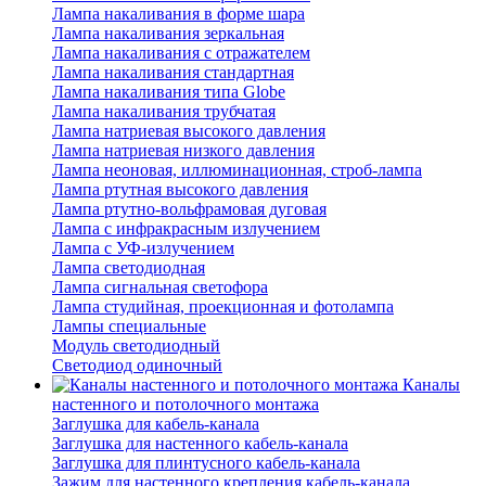
Лампа накаливания в форме шара
Лампа накаливания зеркальная
Лампа накаливания с отражателем
Лампа накаливания стандартная
Лампа накаливания типа Globe
Лампа накаливания трубчатая
Лампа натриевая высокого давления
Лампа натриевая низкого давления
Лампа неоновая, иллюминационная, строб-лампа
Лампа ртутная высокого давления
Лампа ртутно-вольфрамовая дуговая
Лампа с инфракрасным излучением
Лампа с УФ-излучением
Лампа светодиодная
Лампа сигнальная светофора
Лампа студийная, проекционная и фотолампа
Лампы специальные
Модуль светодиодный
Светодиод одиночный
Каналы
настенного и потолочного монтажа
Заглушка для кабель-канала
Заглушка для настенного кабель-канала
Заглушка для плинтусного кабель-канала
Зажим для настенного крепления кабель-канала