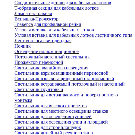
Соединительные детали для кабельных лотков
Т-образная секция для кабельных лотков
Лампа настольная
Вспышка/Прожектор
Траверса для профильной рейки
Угловая вставка для кабельных лотков
Угловая вставка для кабельных лотков лестничного типа
Лента/полоса светодиодная
Ночник
Освещение иллюминационное
Потолочный/настенный светильник
Прожектор переносной
Светильник аварийного освещения
Светильник взрывозащищенный переносной
Светильник взрывозащищенный стационарный
Светильник встраиваемый потолочный и настенный
Светильник грунтовый
Светильник для встраиваемого и поверхностного
монтажа
Светильник для высоких пролетов
Светильник для местного освещения станков
Светильник для освещения туннелей
Светильник для освещения улиц и площадей
Светильник для стройплощадок
Светильник линейный реечного типа