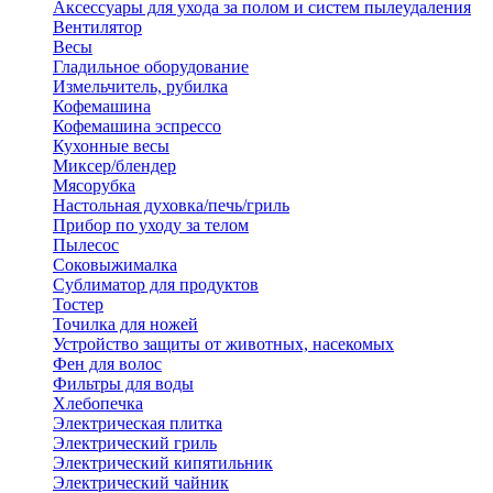
Аксессуары для ухода за полом и систем пылеудаления
Вентилятор
Весы
Гладильное оборудование
Измельчитель, рубилка
Кофемашина
Кофемашина эспрессо
Кухонные весы
Миксер/блендер
Мясорубка
Настольная духовка/печь/гриль
Прибор по уходу за телом
Пылесос
Соковыжималка
Сублиматор для продуктов
Тостер
Точилка для ножей
Устройство защиты от животных, насекомых
Фен для волос
Фильтры для воды
Хлебопечка
Электрическая плитка
Электрический гриль
Электрический кипятильник
Электрический чайник