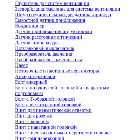
Глушитель для систем вентиляции
Затвор/клапан/заслонка для системы вентиляции
Шнур соединительный для датчика-привода
Емкостной датчик приближения
Кондиционер
Датчик приближения индуктивный
Датчик расстояния оптический
Датчик температуры
Поплавковый выключатель
Преобразователь давления
Преобразователь значения тока
Насос
Потолочные и настенные вентиляторы
Анкер стержневой
Болт анкерный
Болт с полукруглой головкой и квадратным
подголовком
Болт с Т-образной головкой
Болт с шестигранной головкой
Винт для пневматической отвертки
Винт для розетки
Винт с кольцом
Винт с накатанной головкой
Винт с шестигранным отверстием в головке
Винт самонарезающий