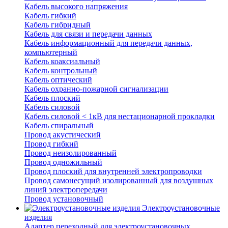
Кабель высокого напряжения
Кабель гибкий
Кабель гибридный
Кабель для связи и передачи данных
Кабель информационный для передачи данных,
компьютерный
Кабель коаксиальный
Кабель контрольный
Кабель оптический
Кабель охранно-пожарной сигнализации
Кабель плоский
Кабель силовой
Кабель силовой < 1кВ для нестационарной прокладки
Кабель спиральный
Провод акустический
Провод гибкий
Провод неизолированный
Провод одножильный
Провод плоский для внутренней электропроводки
Провод самонесущий изолированный для воздушных
линий электропередачи
Провод установочный
Электроустановочные
изделия
Адаптер переходный для электроустановочных